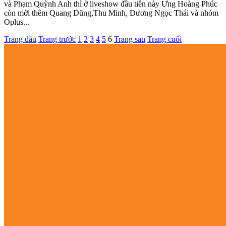
và Phạm Quỳnh Anh thì ở liveshow đầu tiên này Ưng Hoàng Phúc
còn mời thêm Quang Dũng,Thu Minh, Dương Ngọc Thái và nhóm
Oplus...
Trang đầu
Trang trước
1
2
3
4
5
6
Trang sau
Trang cuối