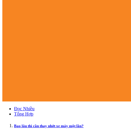
Đọc Nhiều
Tổng Hợp
Bao lâu thì cần thay nhớt xe máy một lần?