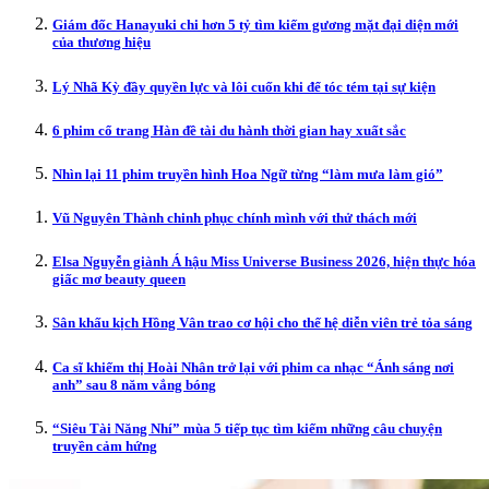
Giám đốc Hanayuki chi hơn 5 tỷ tìm kiếm gương mặt đại diện mới
của thương hiệu
Lý Nhã Kỳ đầy quyền lực và lôi cuốn khi để tóc tém tại sự kiện
6 phim cổ trang Hàn đề tài du hành thời gian hay xuất sắc
Nhìn lại 11 phim truyền hình Hoa Ngữ từng “làm mưa làm gió”
Vũ Nguyên Thành chinh phục chính mình với thử thách mới
Elsa Nguyễn giành Á hậu Miss Universe Business 2026, hiện thực hóa
giấc mơ beauty queen
Sân khấu kịch Hồng Vân trao cơ hội cho thế hệ diễn viên trẻ tỏa sáng
Ca sĩ khiếm thị Hoài Nhân trở lại với phim ca nhạc “Ánh sáng nơi
anh” sau 8 năm vắng bóng
“Siêu Tài Năng Nhí” mùa 5 tiếp tục tìm kiếm những câu chuyện
truyền cảm hứng