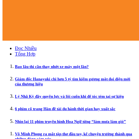
Đọc Nhiều
Tổng Hợp
Bao lâu thì cần thay nhớt xe máy một lần?
Giám đốc Hanayuki chi hơn 5 tỷ tìm kiếm gương mặt đại diện mới
của thương hiệu
Lý Nhã Kỳ đầy quyền lực và lôi cuốn khi để tóc tém tại sự kiện
6 phim cổ trang Hàn đề tài du hành thời gian hay xuất sắc
Nhìn lại 11 phim truyền hình Hoa Ngữ từng “làm mưa làm gió”
Võ Minh Phụng ra mắt tập thơ đầu tay, kể chuyện trưởng thành qua
những dòng cảm xúc