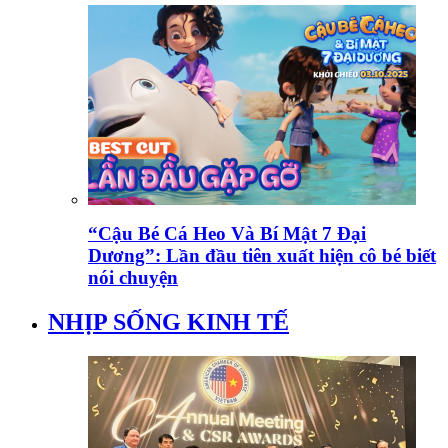
“Cậu Bé Cá Heo Và Bí Mật 7 Đại
Dương”: Lần đầu tiên xuất hiện cô bé biết
nói chuyện
NHỊP SỐNG KINH TẾ