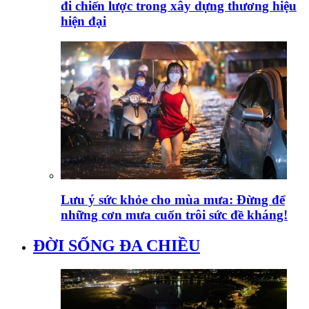
đi chiến lược trong xây dựng thương hiệu
hiện đại
Lưu ý sức khỏe cho mùa mưa: Đừng để
những cơn mưa cuốn trôi sức đề kháng!
ĐỜI SỐNG ĐA CHIỀU