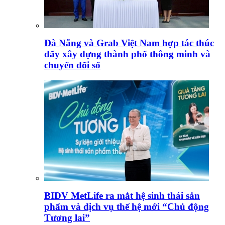
Đà Nẵng và Grab Việt Nam hợp tác thúc
đẩy xây dựng thành phố thông minh và
chuyển đổi số
BIDV MetLife ra mắt hệ sinh thái sản
phẩm và dịch vụ thế hệ mới “Chủ động
Tương lai”