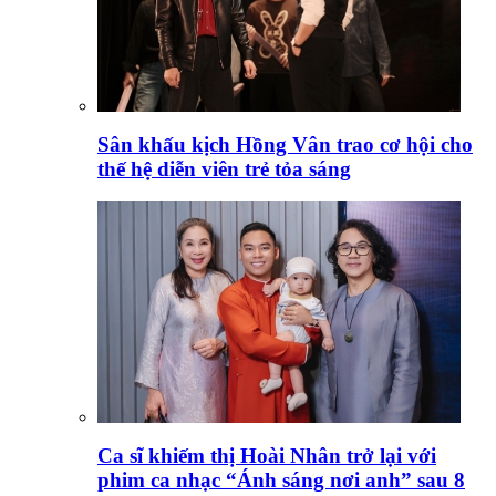
Sân khấu kịch Hồng Vân trao cơ hội cho
thế hệ diễn viên trẻ tỏa sáng
Ca sĩ khiếm thị Hoài Nhân trở lại với
phim ca nhạc “Ánh sáng nơi anh” sau 8