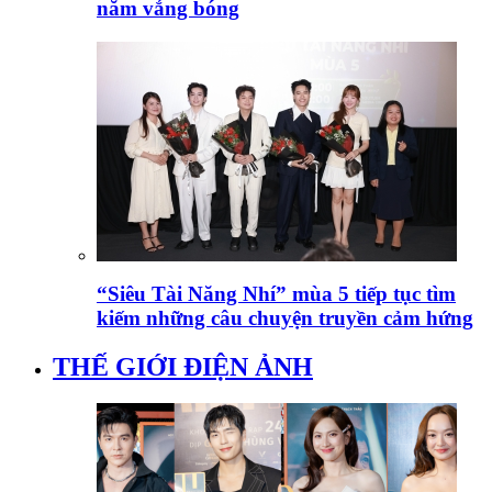
năm vắng bóng
“Siêu Tài Năng Nhí” mùa 5 tiếp tục tìm
kiếm những câu chuyện truyền cảm hứng
THẾ GIỚI ĐIỆN ẢNH