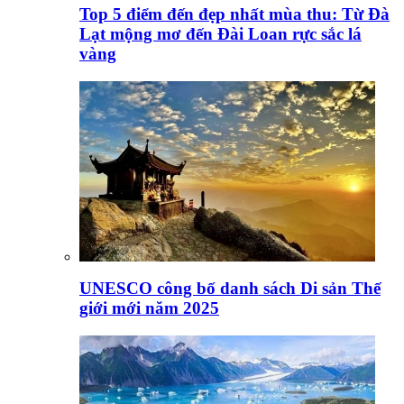
Top 5 điểm đến đẹp nhất mùa thu: Từ Đà
Lạt mộng mơ đến Đài Loan rực sắc lá
vàng
UNESCO công bố danh sách Di sản Thế
giới mới năm 2025