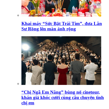
Khai máy “Sức Bật Trái Tim”, đưa Lân
Sư Rồng lên màn ảnh rộng
“Chị Ngã Em Nâng” bùng nổ cinetour,
khán giả khóc cười cùng câu chuyện tình
chị em