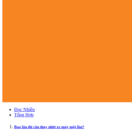
Đọc Nhiều
Tổng Hợp
Bao lâu thì cần thay nhớt xe máy một lần?