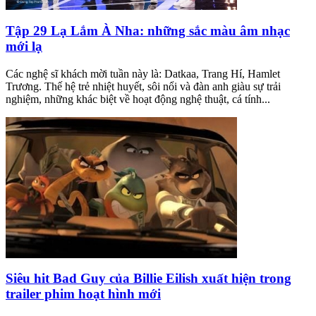
Tập 29 Lạ Lắm À Nha: những sắc màu âm nhạc
mới lạ
Các nghệ sĩ khách mời tuần này là: Datkaa, Trang Hí, Hamlet
Trương. Thế hệ trẻ nhiệt huyết, sôi nổi và đàn anh giàu sự trải
nghiệm, những khác biệt về hoạt động nghệ thuật, cá tính...
Siêu hit Bad Guy của Billie Eilish xuất hiện trong
trailer phim hoạt hình mới