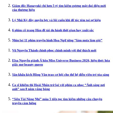
Giám đốc Hanayuki chi hơn 5 tỷ tìm kiếm gương mặt đại diện mới
của thương hiệu
Lý Nhã Kỳ đầy quyền lực và lôi cuốn khi để tóc tém tại sự kiện
6 phim cổ trang Hàn đề tài du hành thời gian hay xuất sắc
Nhìn lại 11 phim truyền hình Hoa Ngữ từng “làm mưa làm gió”
Vũ Nguyên Thành chinh phục chính mình với thử thách mới
Elsa Nguyễn giành Á hậu Miss Universe Business 2026, hiện thực hóa
giấc mơ beauty queen
Sân khấu kịch Hồng Vân trao cơ hội cho thế hệ diễn viên trẻ tỏa sáng
Ca sĩ khiếm thị Hoài Nhân trở lại với phim ca nhạc “Ánh sáng nơi
anh” sau 8 năm vắng bóng
“Siêu Tài Năng Nhí” mùa 5 tiếp tục tìm kiếm những câu chuyện
truyền cảm hứng