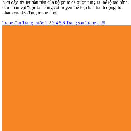
Mới đây, trailer đầu tiên của bộ phim đã được tung ra, hé lộ tạo hình
dàn nhân vật “độc lạ” cùng cốt truyện thể loại hài, hành động, tội
phạm cực kỳ đáng mong chờ.
Trang đầu
Trang trước
1
2
3
4
5
6
Trang sau
Trang cuối