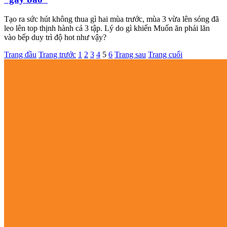
Tạo ra sức hút không thua gì hai mùa trước, mùa 3 vừa lên sóng đã
leo lên top thịnh hành cả 3 tập. Lý do gì khiến Muốn ăn phải lăn
vào bếp duy trì độ hot như vậy?
Trang đầu
Trang trước
1
2
3
4
5
6
Trang sau
Trang cuối