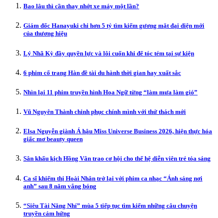
Bao lâu thì cần thay nhớt xe máy một lần?
Giám đốc Hanayuki chi hơn 5 tỷ tìm kiếm gương mặt đại diện mới
của thương hiệu
Lý Nhã Kỳ đầy quyền lực và lôi cuốn khi để tóc tém tại sự kiện
6 phim cổ trang Hàn đề tài du hành thời gian hay xuất sắc
Nhìn lại 11 phim truyền hình Hoa Ngữ từng “làm mưa làm gió”
Vũ Nguyên Thành chinh phục chính mình với thử thách mới
Elsa Nguyễn giành Á hậu Miss Universe Business 2026, hiện thực hóa
giấc mơ beauty queen
Sân khấu kịch Hồng Vân trao cơ hội cho thế hệ diễn viên trẻ tỏa sáng
Ca sĩ khiếm thị Hoài Nhân trở lại với phim ca nhạc “Ánh sáng nơi
anh” sau 8 năm vắng bóng
“Siêu Tài Năng Nhí” mùa 5 tiếp tục tìm kiếm những câu chuyện
truyền cảm hứng