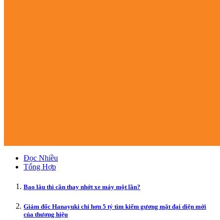
Đọc Nhiều
Tổng Hợp
Bao lâu thì cần thay nhớt xe máy một lần?
Giám đốc Hanayuki chi hơn 5 tỷ tìm kiếm gương mặt đại diện mới
của thương hiệu