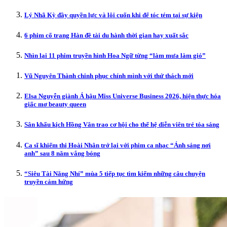
Lý Nhã Kỳ đầy quyền lực và lôi cuốn khi để tóc tém tại sự kiện
6 phim cổ trang Hàn đề tài du hành thời gian hay xuất sắc
Nhìn lại 11 phim truyền hình Hoa Ngữ từng “làm mưa làm gió”
Vũ Nguyên Thành chinh phục chính mình với thử thách mới
Elsa Nguyễn giành Á hậu Miss Universe Business 2026, hiện thực hóa
giấc mơ beauty queen
Sân khấu kịch Hồng Vân trao cơ hội cho thế hệ diễn viên trẻ tỏa sáng
Ca sĩ khiếm thị Hoài Nhân trở lại với phim ca nhạc “Ánh sáng nơi
anh” sau 8 năm vắng bóng
“Siêu Tài Năng Nhí” mùa 5 tiếp tục tìm kiếm những câu chuyện
truyền cảm hứng