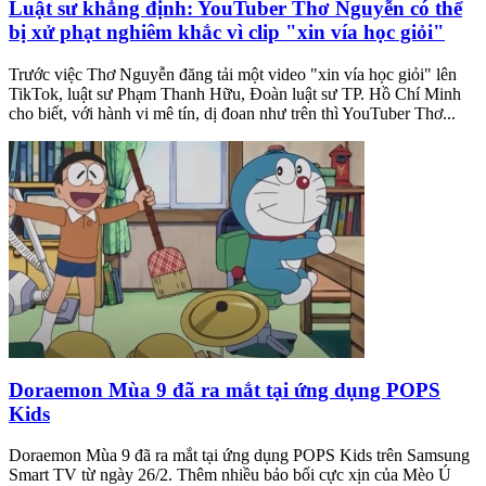
Luật sư khẳng định: YouTuber Thơ Nguyễn có thể
bị xử phạt nghiêm khắc vì clip "xin vía học giỏi"
Trước việc Thơ Nguyễn đăng tải một video "xin vía học giỏi" lên
TikTok, luật sư Phạm Thanh Hữu, Đoàn luật sư TP. Hồ Chí Minh
cho biết, với hành vi mê tín, dị đoan như trên thì YouTuber Thơ...
Doraemon Mùa 9 đã ra mắt tại ứng dụng POPS
Kids
Doraemon Mùa 9 đã ra mắt tại ứng dụng POPS Kids trên Samsung
Smart TV từ ngày 26/2. Thêm nhiều bảo bối cực xịn của Mèo Ú