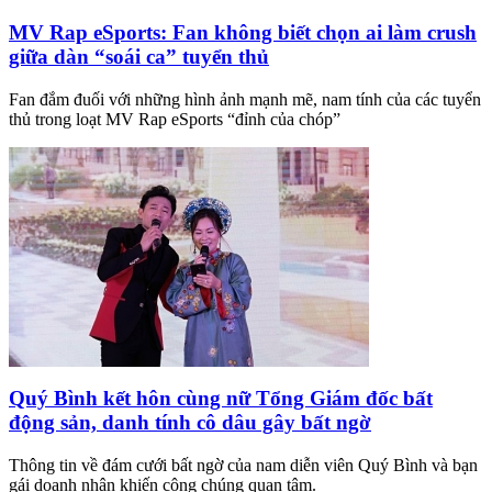
MV Rap eSports: Fan không biết chọn ai làm crush
giữa dàn “soái ca” tuyển thủ
Fan đắm đuối với những hình ảnh mạnh mẽ, nam tính của các tuyển
thủ trong loạt MV Rap eSports “đỉnh của chóp”
Quý Bình kết hôn cùng nữ Tổng Giám đốc bất
động sản, danh tính cô dâu gây bất ngờ
Thông tin về đám cưới bất ngờ của nam diễn viên Quý Bình và bạn
gái doanh nhân khiến công chúng quan tâm.