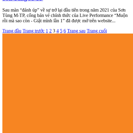
Sau màn “đánh úp” về sự trở lại đầu tiên trong năm 2021 của Sơn
Tùng M-TP, cổng bán vé chính thức của Live Performance “Muộn
rồi mà sao còn - Giật mình lần 1” đã được mở trên website...
Trang đầu
Trang trước
1
2
3
4
5
6
Trang sau
Trang cuối