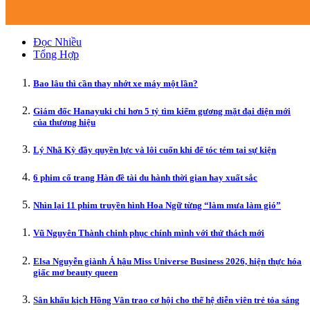
Đọc Nhiều
Tổng Hợp
Bao lâu thì cần thay nhớt xe máy một lần?
Giám đốc Hanayuki chi hơn 5 tỷ tìm kiếm gương mặt đại diện mới
của thương hiệu
Lý Nhã Kỳ đầy quyền lực và lôi cuốn khi để tóc tém tại sự kiện
6 phim cổ trang Hàn đề tài du hành thời gian hay xuất sắc
Nhìn lại 11 phim truyền hình Hoa Ngữ từng “làm mưa làm gió”
Vũ Nguyên Thành chinh phục chính mình với thử thách mới
Elsa Nguyễn giành Á hậu Miss Universe Business 2026, hiện thực hóa
giấc mơ beauty queen
Sân khấu kịch Hồng Vân trao cơ hội cho thế hệ diễn viên trẻ tỏa sáng