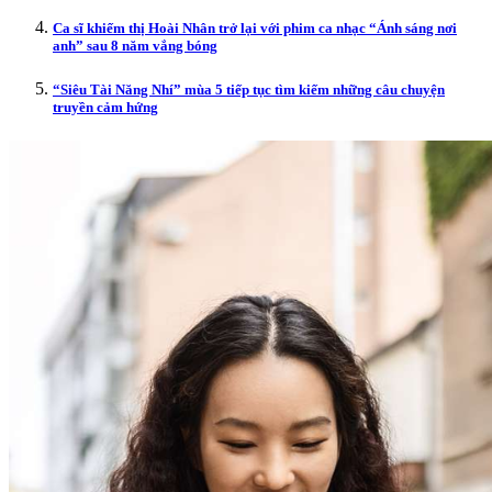
Ca sĩ khiếm thị Hoài Nhân trở lại với phim ca nhạc “Ánh sáng nơi
anh” sau 8 năm vắng bóng
“Siêu Tài Năng Nhí” mùa 5 tiếp tục tìm kiếm những câu chuyện
truyền cảm hứng