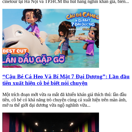
cinetour tại Hà Nội và TP.HCM thu hút hàng nghìn khán giả, biến...
“Cậu Bé Cá Heo Và Bí Mật 7 Đại Dương”: Lần đầu
tiên xuất hiện cô bé biết nói chuyện
Một trích đoạn mới vừa ra mắt đã khiến khán giả thích thú: lần đầu
tiên, cô bé có khả năng trò chuyện cùng cá xuất hiện trên màn ảnh,
mở ra thế giới đại dương vừa ngộ nghĩnh vừa...