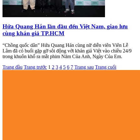
Hứa Quang Hán lần đầu đến Việt Nam, giao lưu
cùng khán giả TP.HCM
“Chồng quốc dân” Hứa Quang Hán cùng nữ diễn viên Viên Lễ
Lâm đã có buổi gặp gỡ sôi động với khán giả Việt vào chiều 24/9
trong khuôn khổ ra mắt phim Năm Của Anh, Ngày Của Em.
Trang đầu
Trang trước
1
2
3
4
5
6
7
Trang sau
Trang cuối