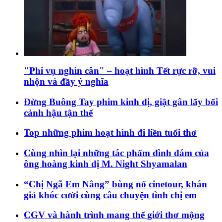
"Phi vụ nghìn cân" – hoạt hình Tết rực rỡ, vui
nhộn và đầy ý nghĩa
Đừng Buông Tay phim kinh dị, giật gân lấy bối
cảnh hậu tận thế
Top những phim hoạt hình đi liền tuổi thơ
Cùng nhìn lại những tác phẩm đình đám của
ông hoàng kinh dị M. Night Shyamalan
“Chị Ngã Em Nâng” bùng nổ cinetour, khán
giả khóc cười cùng câu chuyện tình chị em
CGV và hành trình mang thế giới thơ mộng