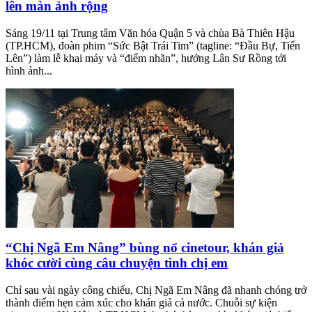
lên màn ảnh rộng
Sáng 19/11 tại Trung tâm Văn hóa Quận 5 và chùa Bà Thiên Hậu
(TP.HCM), đoàn phim “Sức Bật Trái Tim” (tagline: “Đầu Bự, Tiến
Lên”) làm lễ khai máy và “điểm nhãn”, hướng Lân Sư Rồng tới
hình ảnh...
“Chị Ngã Em Nâng” bùng nổ cinetour, khán giả
khóc cười cùng câu chuyện tình chị em
Chỉ sau vài ngày công chiếu, Chị Ngã Em Nâng đã nhanh chóng trở
thành điểm hẹn cảm xúc cho khán giả cả nước. Chuỗi sự kiện