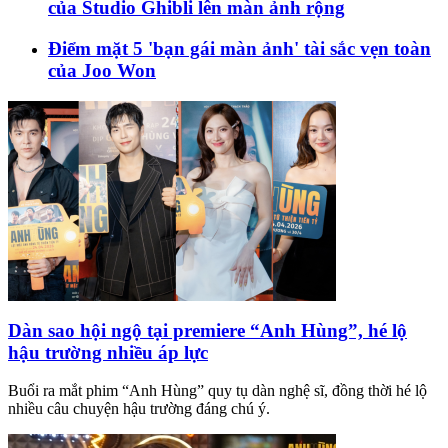
của Studio Ghibli lên màn ảnh rộng
Điểm mặt 5 'bạn gái màn ảnh' tài sắc vẹn toàn
của Joo Won
Dàn sao hội ngộ tại premiere “Anh Hùng”, hé lộ
hậu trường nhiều áp lực
Buổi ra mắt phim “Anh Hùng” quy tụ dàn nghệ sĩ, đồng thời hé lộ
nhiều câu chuyện hậu trường đáng chú ý.