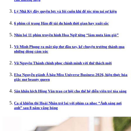
Lý Nhã Kỳ đầy quyền lực và lôi cuốn khi để tóc tém tại sự kiện
6 phim cổ trang Hàn đề tài du hành thời gian hay xuất sắc
Nhìn lại 11 phim truyền hình Hoa Ngữ từng “làm mưa làm gió”
Võ Minh Phụng ra mắt tập thơ đầu tay, kể chuyện trưởng thành qua
những dòng cảm xúc
Vũ Nguyên Thành chinh phục chính mình với thử thách mới
Elsa Nguyễn giành Á hậu Miss Universe Business 2026, hiện thực hóa
giấc mơ beauty queen
Sân khấu kịch Hồng Vân trao cơ hội cho thế hệ diễn viên trẻ tỏa sáng
Ca sĩ khiếm thị Hoài Nhân trở lại với phim ca nhạc “Ánh sáng nơi
anh” sau 8 năm vắng bóng