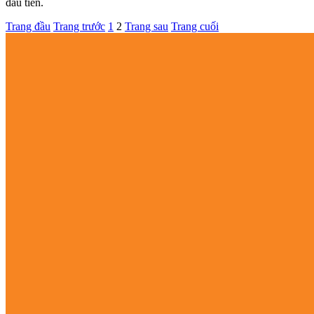
đầu tiên.
Trang đầu
Trang trước
1
2
Trang sau
Trang cuối