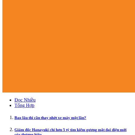
Đọc Nhiều
Tổng Hợp
Bao lâu thì cần thay nhớt xe máy một lần?
Giám đốc Hanayuki chi hơn 5 tỷ tìm kiếm gương mặt đại diện mới
của thương hiệu