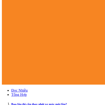
Đọc Nhiều
Tổng Hợp
Bao lâu thì cần thay nhớt xe máy một lần?