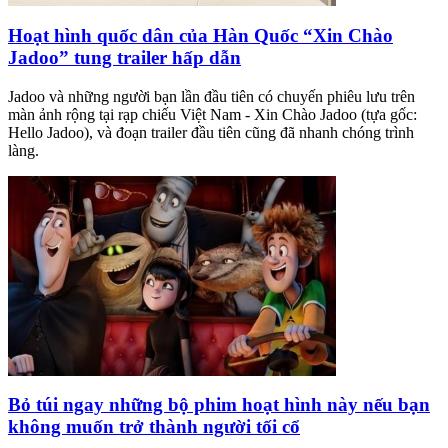
Hoạt hình quốc dân của Hàn Quốc “Xin Chào
Jadoo” tung trailer hấp dẫn
Jadoo và những người bạn lần đầu tiên có chuyến phiêu lưu trên
màn ảnh rộng tại rạp chiếu Việt Nam - Xin Chào Jadoo (tựa gốc:
Hello Jadoo), và đoạn trailer đầu tiên cũng đã nhanh chóng trình
làng.
Bỏ túi ngay những bộ phim hoạt hình này nếu bạn
không muốn trở thành người tối cổ