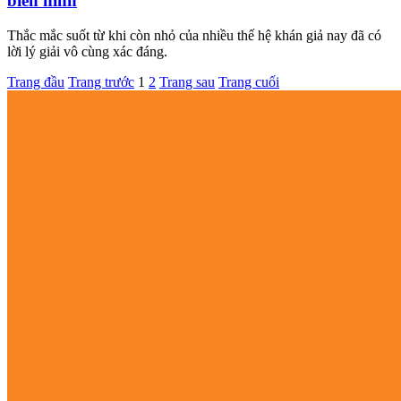
biến hình
Thắc mắc suốt từ khi còn nhỏ của nhiều thế hệ khán giả nay đã có
lời lý giải vô cùng xác đáng.
Trang đầu
Trang trước
1
2
Trang sau
Trang cuối