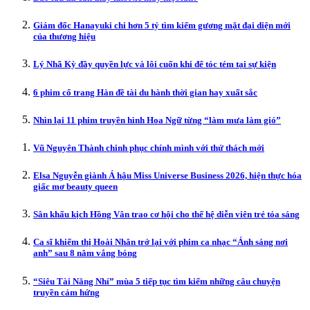
Giám đốc Hanayuki chi hơn 5 tỷ tìm kiếm gương mặt đại diện mới
của thương hiệu
Lý Nhã Kỳ đầy quyền lực và lôi cuốn khi để tóc tém tại sự kiện
6 phim cổ trang Hàn đề tài du hành thời gian hay xuất sắc
Nhìn lại 11 phim truyền hình Hoa Ngữ từng “làm mưa làm gió”
Vũ Nguyên Thành chinh phục chính mình với thử thách mới
Elsa Nguyễn giành Á hậu Miss Universe Business 2026, hiện thực hóa
giấc mơ beauty queen
Sân khấu kịch Hồng Vân trao cơ hội cho thế hệ diễn viên trẻ tỏa sáng
Ca sĩ khiếm thị Hoài Nhân trở lại với phim ca nhạc “Ánh sáng nơi
anh” sau 8 năm vắng bóng
“Siêu Tài Năng Nhí” mùa 5 tiếp tục tìm kiếm những câu chuyện
truyền cảm hứng