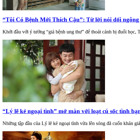
“Tôi Có Bệnh Mới Thích Cậu”: Từ lời nói dối ngông 
Khởi đầu với ý tưởng “giả bệnh ung thư” để thoát cảnh bị đuổi học,
“Lý lẽ kẻ ngoại tình” mở màn với loạt cú sốc tình bạ
Những tập đầu của Lý lẽ kẻ ngoại tình vừa lên sóng đã cuốn khán giả