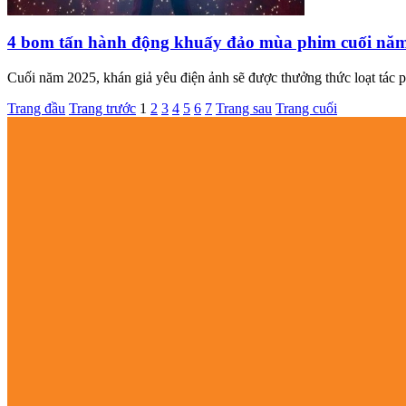
4 bom tấn hành động khuấy đảo mùa phim cuối nă
Cuối năm 2025, khán giả yêu điện ảnh sẽ được thưởng thức loạt tác p
Trang đầu
Trang trước
1
2
3
4
5
6
7
Trang sau
Trang cuối