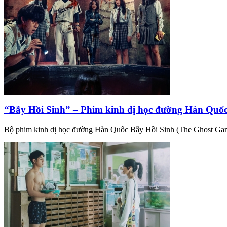
“Bẫy Hồi Sinh” – Phim kinh dị học đường Hàn Quốc r
Bộ phim kinh dị học đường Hàn Quốc Bẫy Hồi Sinh (The Ghost Game) 