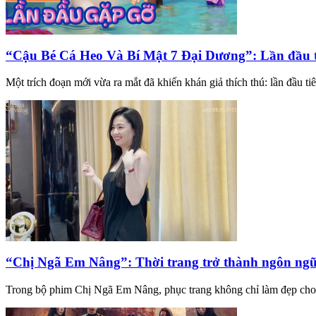
“Cậu Bé Cá Heo Và Bí Mật 7 Đại Dương”: Lần đầu tiê
Một trích đoạn mới vừa ra mắt đã khiến khán giả thích thú: lần đầu t
“Chị Ngã Em Nâng”: Thời trang trở thành ngôn ngữ
Trong bộ phim Chị Ngã Em Nâng, phục trang không chỉ làm đẹp cho n