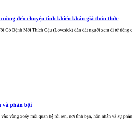
cuồng đến chuyện tình khiến khán giả thổn thức
 Tôi Có Bệnh Mới Thích Cậu (Lovesick) dẫn dắt người xem đi từ tiếng
n và phản bội
 vào vòng xoáy mối quan hệ rối ren, nơi tình bạn, hôn nhân và sự phản