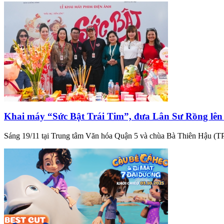
Khai máy “Sức Bật Trái Tim”, đưa Lân Sư Rồng lê
Sáng 19/11 tại Trung tâm Văn hóa Quận 5 và chùa Bà Thiên Hậu (TP.