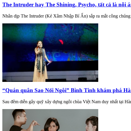
The Intruder hay The Shining, Psycho, tất cả là nỗi
Nhân dịp The Intruder (Kẻ Xâm Nhập Bí Ẩn) sắp ra mắt công chúng và
“Quán quân Sao Nối Ngôi” Bình Tinh khám phá Hàn
Sau đêm diễn gây quỹ xây dựng ngôi chùa Việt Nam duy nhất tại H