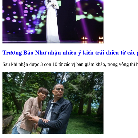
Trương Bảo Như nhận nhiều ý kiến trái chiều từ các
Sau khi nhận được 3 con 10 từ các vị ban giám khảo, trong vòng thi 