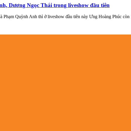
, Dương Ngọc Thái trong liveshow đầu tiên
ỷ và Phạm Quỳnh Anh thì ở liveshow đầu tiên này Ưng Hoàng Phúc c