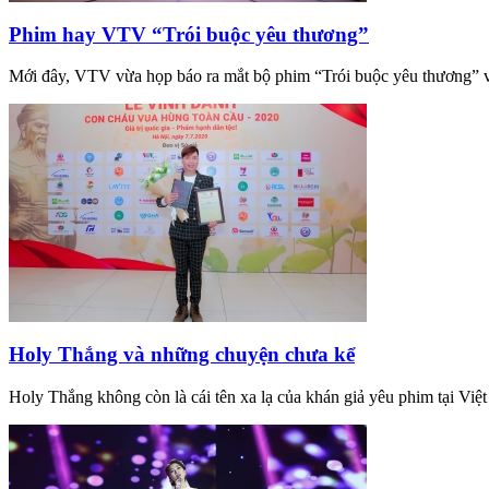
Phim hay VTV “Trói buộc yêu thương”
Mới đây, VTV vừa họp báo ra mắt bộ phim “Trói buộc yêu thương” với
Holy Thắng và những chuyện chưa kể
Holy Thắng không còn là cái tên xa lạ của khán giả yêu phim tại Việ