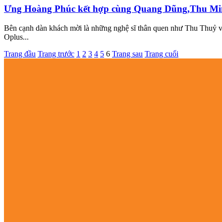
Ưng Hoàng Phúc kết hợp cùng Quang Dũng,Thu Minh
Bên cạnh dàn khách mời là những nghệ sĩ thân quen như Thu Thu
Oplus...
Trang đầu
Trang trước
1
2
3
4
5
6
Trang sau
Trang cuối