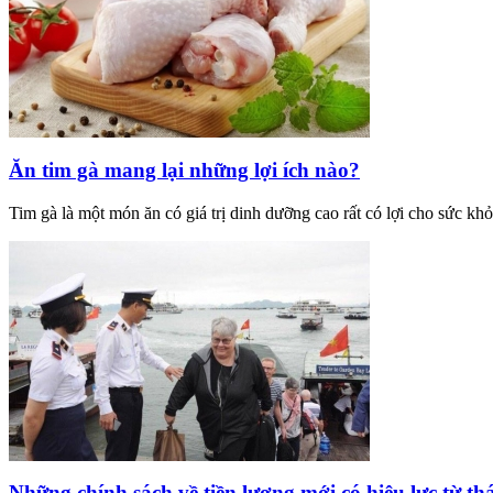
Ăn tim gà mang lại những lợi ích nào?
Tim gà là một món ăn có giá trị dinh dưỡng cao rất có lợi cho sức khỏ
Những chính sách về tiền lương mới có hiệu lực từ th