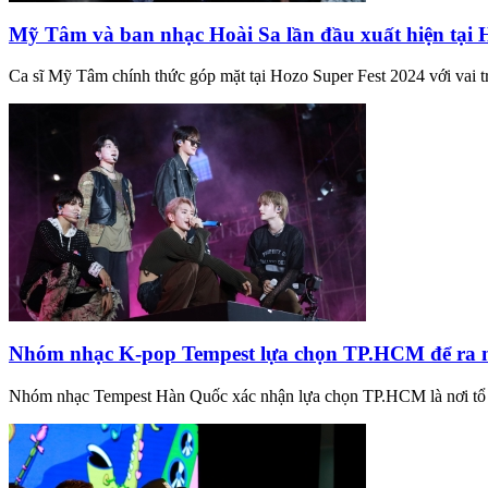
Mỹ Tâm và ban nhạc Hoài Sa lần đầu xuất hiện tạ
Ca sĩ Mỹ Tâm chính thức góp mặt tại Hozo Super Fest 2024 với vai tr
Nhóm nhạc K-pop Tempest lựa chọn TP.HCM để ra mắ
Nhóm nhạc Tempest Hàn Quốc xác nhận lựa chọn TP.HCM là nơi tổ c