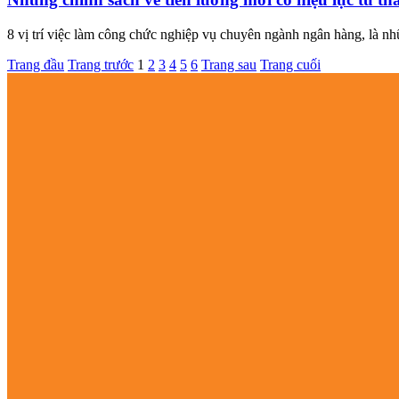
8 vị trí việc làm công chức nghiệp vụ chuyên ngành ngân hàng, là nh
Trang đầu
Trang trước
1
2
3
4
5
6
Trang sau
Trang cuối