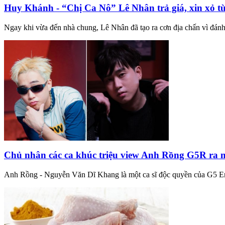
Huy Khánh - “Chị Ca Nô” Lê Nhân trả giá, xin xỏ từ
Ngay khi vừa đến nhà chung, Lê Nhân đã tạo ra cơn địa chấn vì đán
Chủ nhân các ca khúc triệu view Anh Rồng G5R ra
Anh Rồng - Nguyễn Văn Dĩ Khang là một ca sĩ độc quyền của G5 Enter