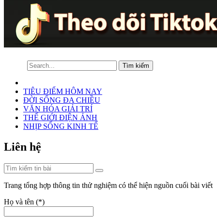
TIÊU ĐIỂM HÔM NAY
ĐỜI SỐNG ĐA CHIỀU
VĂN HÓA GIẢI TRÍ
THẾ GIỚI ĐIỆN ẢNH
NHỊP SỐNG KINH TẾ
Liên hệ
Trang tổng hợp thông tin thử nghiệm có thể hiện nguồn cuối bài viết
Họ và tên (
*
)