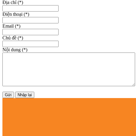
Địa chỉ (
*
)
Điện thoại (
*
)
Email (
*
)
Chủ đề (
*
)
Nội dung (
*
)