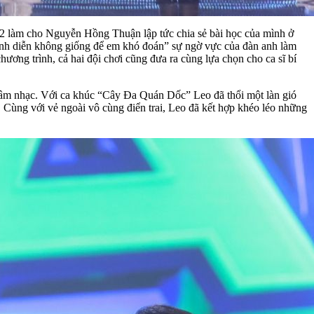
 2 làm cho Nguyễn Hồng Thuận lập tức chia sẻ bài học của mình ở
 tình diễn không giống để em khó đoán” sự ngờ vực của đàn anh làm
ơng trình, cả hai đội chơi cũng đưa ra cùng lựa chọn cho ca sĩ bí
uất âm nhạc. Với ca khúc “Cây Đa Quán Dốc” Leo đã thổi một làn gió
. Cùng với vẻ ngoài vô cùng điển trai, Leo đã kết hợp khéo léo những