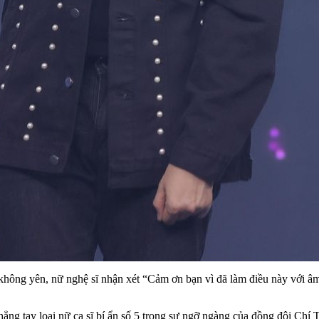
ông yên, nữ nghệ sĩ nhận xét “Cảm ơn bạn vì đã làm điều này với âm n
ẳng tay loại nữ ca sĩ bí ẩn số 5 trong sự ngỡ ngàng của đồng đội Chí T