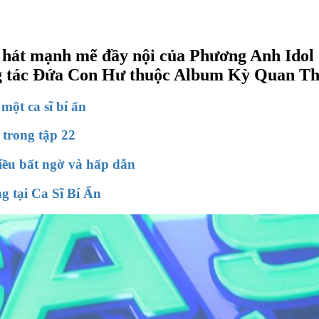
 hát mạnh mẽ đầy nội của Phương Anh Idol
g tác Đứa Con Hư thuộc Album Kỳ Quan Thứ
một ca sĩ bí ẩn
 trong tập 22
điều bất ngờ và hấp dẫn
g tại Ca Sĩ Bí Ẩn