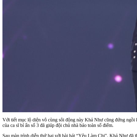
Với tiết mục lộ diện vô cùng sôi động này Khả Như cũng đứng ngồi kh
của ca sĩ bí ẩn số 3 đã giúp đội chủ nhà bảo toàn số điểm.
Sau màn trình diễn thứ hai với bài hát “Yêu Làm Chi", Khả Như đã th