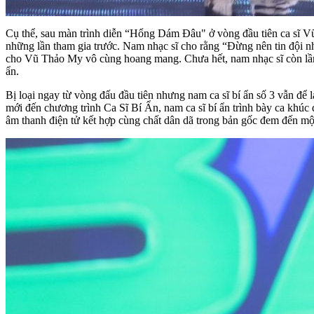
Cụ thể, sau màn trình diễn “Hổng Dám Đâu" ở vòng đầu tiên ca sĩ V
những lần tham gia trước. Nam nhạc sĩ cho rằng “Đừng nên tin đội nh
cho Vũ Thảo My vô cùng hoang mang. Chưa hết, nam nhạc sĩ còn lần lư
ẩn.
Bị loại ngay từ vòng đấu đầu tiên nhưng nam ca sĩ bí ẩn số 3 vẫn để 
mới đến chương trình Ca Sĩ Bí Ẩn, nam ca sĩ bí ẩn trình bày ca khúc 
âm thanh điện tử kết hợp cùng chất dân dã trong bản gốc đem đến một