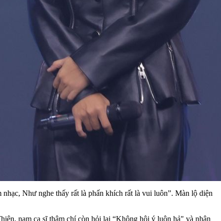
hạc, Như nghe thấy rất là phấn khích rất là vui luôn”. Màn lộ diện
hiện, nam ca sĩ thậm chí còn hỏi lại “Không hội ý luôn hả" và nhận