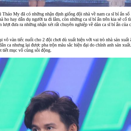
ũ Thảo My đã có những nhận định giống đội nhà về nam ca sĩ bí ẩn số
à ho hay dẫn dụ người ta đi lắm, còn những ca sĩ bí ẩn trên kia sẽ cố
ợt đưa ra những nhận xét rất chuyên nghiệp về dàn ca sĩ bí ẩn của chư
lại vô vàn tiếc nuối cho 2 đội chơi dù xuất hiện với vai trò nhà sản x
dân ca nhưng lại được pha trộn màu sắc hiện đại do chính anh sản xuất
 tiết mục vô cùng sôi động.