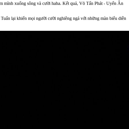
gâm mình xuống sông và cười haha. Kết quả, Võ Tấn Phát - Uyển Ân
uấn lại khiến mọi người cười nghiêng ngả với những màn biểu diễn