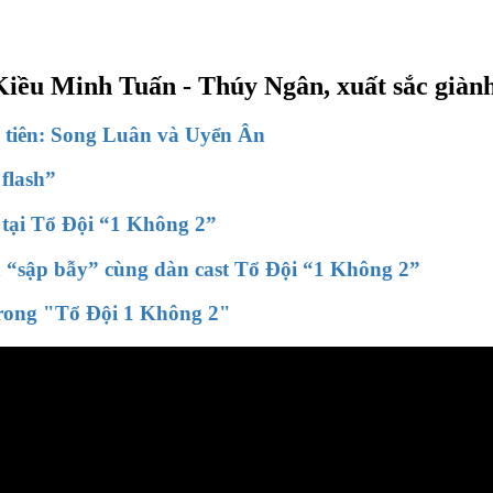
iều Minh Tuấn - Thúy Ngân, xuất sắc giành 
u tiên: Song Luân và Uyển Ân
flash”
 tại Tổ Đội “1 Không 2”
 “sập bẫy” cùng dàn cast Tổ Đội “1 Không 2”
trong "Tổ Đội 1 Không 2"