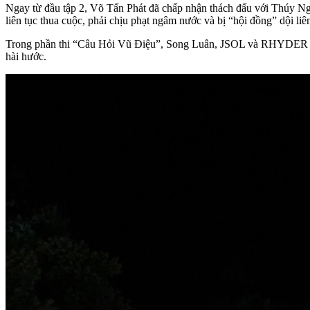
Ngay từ đầu tập 2, Võ Tấn Phát đã chấp nhận thách đấu với Thúy Ng
liên tục thua cuộc, phải chịu phạt ngâm nước và bị “hội đồng” dội li
Trong phần thi “Câu Hỏi Vũ Điệu”, Song Luân, JSOL và RHYDER thể
hài hước.