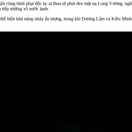
ân cùng hình phạt độc lạ: ai thua sẽ phải đeo mặt nạ Long Vương, n
ên tiếp những xô nước lạnh.
 hiện khả năng nhảy ấn tượng, trong khi Dương Lâm và Kiều Minh T