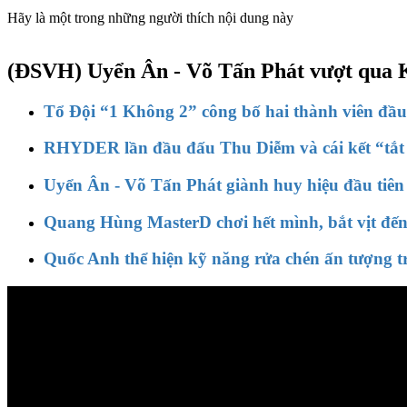
Hãy là một trong những người thích nội dung này
(ĐSVH)
Uyển Ân - Võ Tấn Phát vượt qua K
Tổ Đội “1 Không 2” công bố hai thành viên đầ
RHYDER lần đầu đấu Thu Diễm và cái kết “tắt 
Uyển Ân - Võ Tấn Phát giành huy hiệu đầu tiên
Quang Hùng MasterD chơi hết mình, bắt vịt đến
Quốc Anh thể hiện kỹ năng rửa chén ấn tượng 