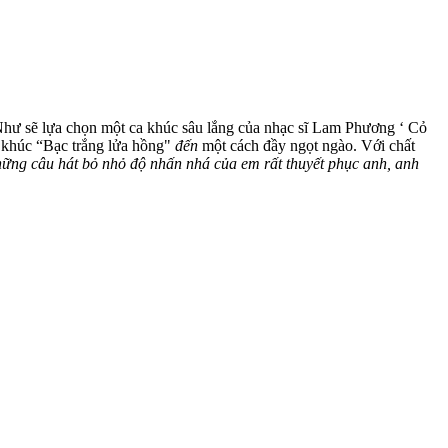
 Như sẽ lựa chọn một ca khúc sâu lắng của nhạc sĩ Lam Phương ‘ Cỏ
a khúc “Bạc trắng lửa hồng"
đến
một cách đầy ngọt ngào. Với chất
hững câu hát bỏ nhỏ độ nhấn nhá của em rất thuyết phục anh, anh