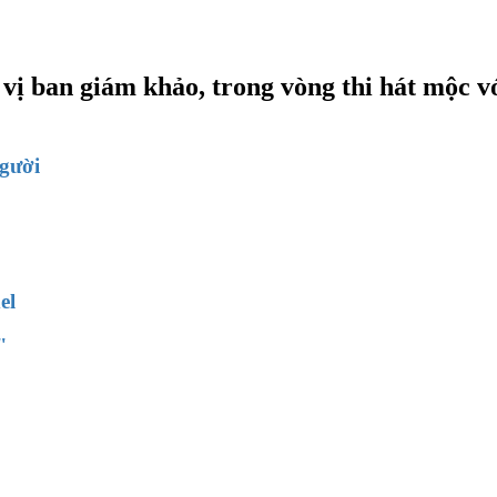
 vị ban giám khảo, trong vòng thi hát mộc 
người
el
"