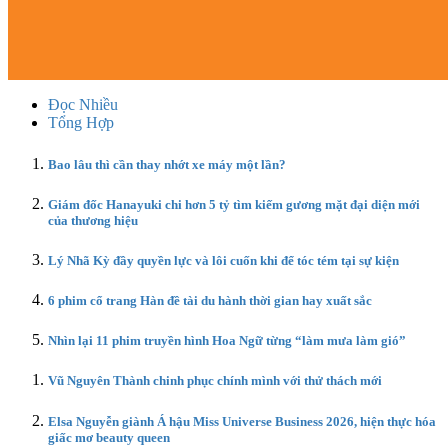
Đọc Nhiều
Tổng Hợp
Bao lâu thì cần thay nhớt xe máy một lần?
Giám đốc Hanayuki chi hơn 5 tỷ tìm kiếm gương mặt đại diện mới
của thương hiệu
Lý Nhã Kỳ đầy quyền lực và lôi cuốn khi để tóc tém tại sự kiện
6 phim cổ trang Hàn đề tài du hành thời gian hay xuất sắc
Nhìn lại 11 phim truyền hình Hoa Ngữ từng “làm mưa làm gió”
Vũ Nguyên Thành chinh phục chính mình với thử thách mới
Elsa Nguyễn giành Á hậu Miss Universe Business 2026, hiện thực hóa
giấc mơ beauty queen