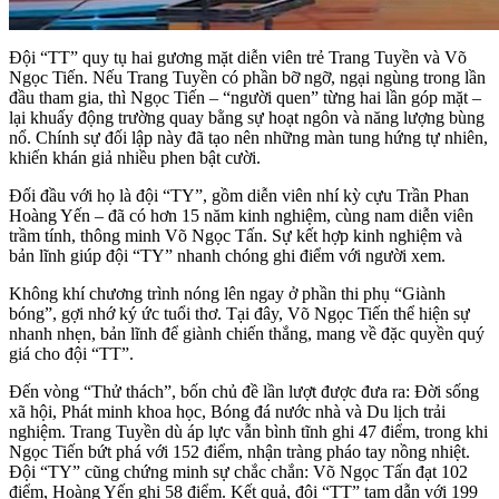
Đội “TT” quy tụ hai gương mặt diễn viên trẻ Trang Tuyền và Võ
Ngọc Tiến. Nếu Trang Tuyền có phần bỡ ngỡ, ngại ngùng trong lần
đầu tham gia, thì Ngọc Tiến – “người quen” từng hai lần góp mặt –
lại khuấy động trường quay bằng sự hoạt ngôn và năng lượng bùng
nổ. Chính sự đối lập này đã tạo nên những màn tung hứng tự nhiên,
khiến khán giả nhiều phen bật cười.
Đối đầu với họ là đội “TY”, gồm diễn viên nhí kỳ cựu Trần Phan
Hoàng Yến – đã có hơn 15 năm kinh nghiệm, cùng nam diễn viên
trầm tính, thông minh Võ Ngọc Tấn. Sự kết hợp kinh nghiệm và
bản lĩnh giúp đội “TY” nhanh chóng ghi điểm với người xem.
Không khí chương trình nóng lên ngay ở phần thi phụ “Giành
bóng”, gợi nhớ ký ức tuổi thơ. Tại đây, Võ Ngọc Tiến thể hiện sự
nhanh nhẹn, bản lĩnh để giành chiến thắng, mang về đặc quyền quý
giá cho đội “TT”.
Đến vòng “Thử thách”, bốn chủ đề lần lượt được đưa ra: Đời sống
xã hội, Phát minh khoa học, Bóng đá nước nhà và Du lịch trải
nghiệm. Trang Tuyền dù áp lực vẫn bình tĩnh ghi 47 điểm, trong khi
Ngọc Tiến bứt phá với 152 điểm, nhận tràng pháo tay nồng nhiệt.
Đội “TY” cũng chứng minh sự chắc chắn: Võ Ngọc Tấn đạt 102
điểm, Hoàng Yến ghi 58 điểm. Kết quả, đội “TT” tạm dẫn với 199