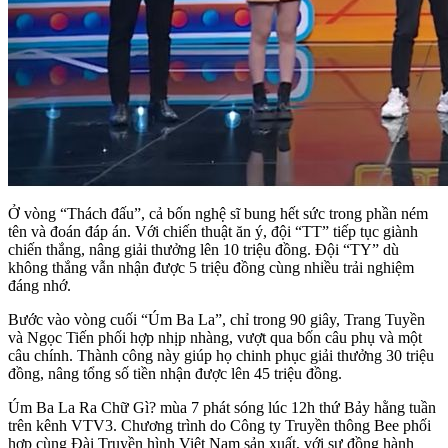
Ở vòng “Thách đấu”, cả bốn nghệ sĩ bung hết sức trong phần ném
tên và đoán đáp án. Với chiến thuật ăn ý, đội “TT” tiếp tục giành
chiến thắng, nâng giải thưởng lên 10 triệu đồng. Đội “TY” dù
không thắng vẫn nhận được 5 triệu đồng cùng nhiều trải nghiệm
đáng nhớ.
Bước vào vòng cuối “Úm Ba La”, chỉ trong 90 giây, Trang Tuyền
và Ngọc Tiến phối hợp nhịp nhàng, vượt qua bốn câu phụ và một
câu chính. Thành công này giúp họ chinh phục giải thưởng 30 triệu
đồng, nâng tổng số tiền nhận được lên 45 triệu đồng.
Úm Ba La Ra Chữ Gì? mùa 7 phát sóng lúc 12h thứ Bảy hằng tuần
trên kênh VTV3. Chương trình do Công ty Truyền thông Bee phối
hợp cùng Đài Truyền hình Việt Nam sản xuất, với sự đồng hành