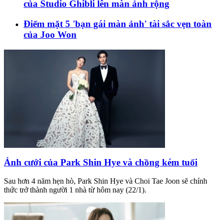
của Studio Ghibli lên màn ảnh rộng
Điểm mặt 5 'bạn gái màn ảnh' tài sắc vẹn toàn
của Joo Won
Ảnh cưới của Park Shin Hye và chồng kém tuổi
Sau hơn 4 năm hẹn hò, Park Shin Hye và Choi Tae Joon sẽ chính
thức trở thành người 1 nhà từ hôm nay (22/1).