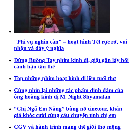
"Phi vụ nghìn cân" – hoạt hình Tết rực rỡ, vui
nhộn và đầy ý nghĩa
Đừng Buông Tay phim kinh dị, giật gân lấy bối
cảnh hậu tận thế
Top những phim hoạt hình đi liền tuổi thơ
Cùng nhìn lại những tác phẩm đình đám của
ông hoàng kinh dị M. Night Shyamalan
“Chị Ngã Em Nâng” bùng nổ cinetour, khán
giả khóc cười cùng câu chuyện tình chị em
CGV và hành trình mang thế giới thơ mộng