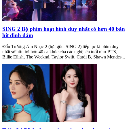
SING 2 Bộ phim hoạt hình duy nhất có hơn 40 bản
hit đình đám
Đấu Trường Âm Nhạc 2 (tựa gốc: SING 2) tiếp tục là phim duy
nhất sở hữu tới hơn 40 ca khúc của các nghệ tên tuổi như BTS,
Billie Eilish, The Weeknd, Taylor Swift, Cardi B, Shawn Mendes...