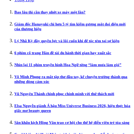
Bao lâu thì cần thay nhớt xe máy một lần?
Giám đốc Hanayuki chi hơn 5 tỷ tìm kiếm gương mặt đại diện mới
của thương hiệu
Lý Nhã Kỳ đầy quyền lực và lôi cuốn khi để tóc tém tại sự kiện
6 phim cổ trang Hàn đề tài du hành thời gian hay xuất sắc
Nhìn lại 11 phim truyền hình Hoa Ngữ từng “làm mưa làm gió”
Võ Minh Phụng ra mắt tập thơ đầu tay, kể chuyện trưởng thành qua
những dòng cảm xúc
Vũ Nguyên Thành chinh phục chính mình với thử thách mới
Elsa Nguyễn giành Á hậu Miss Universe Business 2026, hiện thực hóa
giấc mơ beauty queen
Sân khấu kịch Hồng Vân trao cơ hội cho thế hệ diễn viên trẻ tỏa sáng