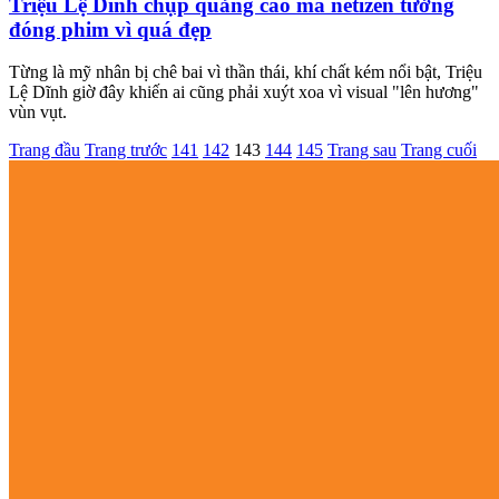
Triệu Lệ Dĩnh chụp quảng cáo mà netizen tưởng
đóng phim vì quá đẹp
Từng là mỹ nhân bị chê bai vì thần thái, khí chất kém nổi bật, Triệu
Lệ Dĩnh giờ đây khiến ai cũng phải xuýt xoa vì visual "lên hương"
vùn vụt.
Trang đầu
Trang trước
141
142
143
144
145
Trang sau
Trang cuối