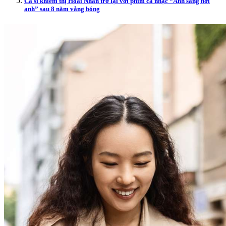
Ca sĩ khiếm thị Hoài Nhân trở lại với phim ca nhạc “Ánh sáng nơi
anh” sau 8 năm vắng bóng