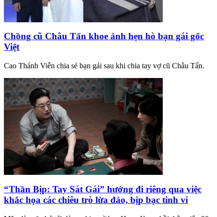
Chồng cũ Châu Tấn khoe ảnh hẹn hò bạn gái gốc
Việt
Cao Thánh Viễn chia sẻ bạn gái sau khi chia tay vợ cũ Châu Tấn.
“Thần Bịp: Tay Sát Gái” hướng đi riêng qua việc
khắc họa các chiêu trò lừa đảo, bịp bạc tinh vi