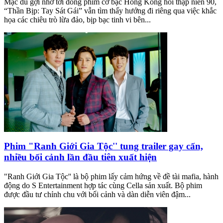
Mặc dù gợi nhớ tới dòng phim cờ bạc Hong Kong hồi thập niên 90,
“Thần Bịp: Tay Sát Gái” vẫn tìm thấy hướng đi riêng qua việc khắc
họa các chiêu trò lừa đảo, bịp bạc tinh vi bên...
Phim "Ranh Giới Gia Tộc'' tung trailer gay cấn,
nhiều bối cảnh lần đầu tiên xuất hiện
"Ranh Giới Gia Tộc'' là bộ phim lấy cảm hứng về đề tài mafia, hành
động do S Entertainment hợp tác cùng Cella sản xuất. Bộ phim
được đầu tư chỉnh chu với bối cảnh và dàn diễn viên đậm...