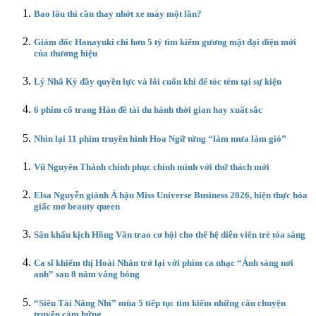
Bao lâu thì cần thay nhớt xe máy một lần?
Giám đốc Hanayuki chi hơn 5 tỷ tìm kiếm gương mặt đại diện mới
của thương hiệu
Lý Nhã Kỳ đầy quyền lực và lôi cuốn khi để tóc tém tại sự kiện
6 phim cổ trang Hàn đề tài du hành thời gian hay xuất sắc
Nhìn lại 11 phim truyền hình Hoa Ngữ từng “làm mưa làm gió”
Vũ Nguyên Thành chinh phục chính mình với thử thách mới
Elsa Nguyễn giành Á hậu Miss Universe Business 2026, hiện thực hóa
giấc mơ beauty queen
Sân khấu kịch Hồng Vân trao cơ hội cho thế hệ diễn viên trẻ tỏa sáng
Ca sĩ khiếm thị Hoài Nhân trở lại với phim ca nhạc “Ánh sáng nơi
anh” sau 8 năm vắng bóng
“Siêu Tài Năng Nhí” mùa 5 tiếp tục tìm kiếm những câu chuyện
truyền cảm hứng