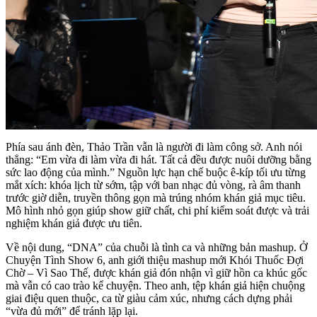
Phía sau ánh đèn, Thảo Trần vẫn là người đi làm công sở. Anh nói
thẳng: “Em vừa đi làm vừa đi hát. Tất cả đều được nuôi dưỡng bằng
sức lao động của mình.” Nguồn lực hạn chế buộc ê-kíp tối ưu từng
mắt xích: khóa lịch từ sớm, tập với ban nhạc đủ vòng, rà âm thanh
trước giờ diễn, truyền thông gọn mà trúng nhóm khán giả mục tiêu.
Mô hình nhỏ gọn giúp show giữ chất, chi phí kiểm soát được và trải
nghiệm khán giả được ưu tiên.
Về nội dung, “DNA” của chuỗi là tình ca và những bản mashup. Ở
Chuyện Tình Show 6, anh giới thiệu mashup mới Khói Thuốc Đợi
Chờ – Vì Sao Thế, được khán giả đón nhận vì giữ hồn ca khúc gốc
mà vẫn có cao trào kể chuyện. Theo anh, tệp khán giả hiện chuộng
giai điệu quen thuộc, ca từ giàu cảm xúc, nhưng cách dựng phải
“vừa đủ mới” để tránh lặp lại.