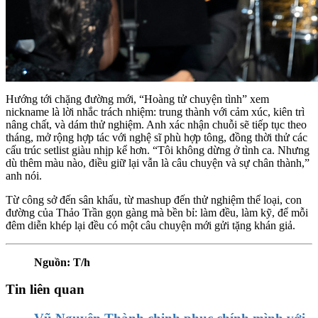
Hướng tới chặng đường mới, “Hoàng tử chuyện tình” xem
nickname là lời nhắc trách nhiệm: trung thành với cảm xúc, kiên trì
nâng chất, và dám thử nghiệm. Anh xác nhận chuỗi sẽ tiếp tục theo
tháng, mở rộng hợp tác với nghệ sĩ phù hợp tông, đồng thời thử các
cấu trúc setlist giàu nhịp kể hơn. “Tôi không dừng ở tình ca. Nhưng
dù thêm màu nào, điều giữ lại vẫn là câu chuyện và sự chân thành,”
anh nói.
Từ công sở đến sân khấu, từ mashup đến thử nghiệm thể loại, con
đường của Thảo Trần gọn gàng mà bền bỉ: làm đều, làm kỹ, để mỗi
đêm diễn khép lại đều có một câu chuyện mới gửi tặng khán giả.
Nguồn: T/h
Tin liên quan