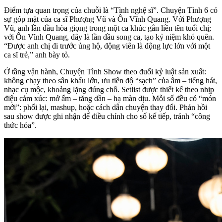
Điểm tựa quan trọng của chuỗi là “Tình nghệ sĩ”. Chuyện Tình 6 có
sự góp mặt của ca sĩ Phượng Vũ và Ôn Vĩnh Quang. Với Phượng
Vũ, anh lần đầu hòa giọng trong một ca khúc gắn liền tên tuổi chị;
với Ôn Vĩnh Quang, đây là lần đầu song ca, tạo kỷ niệm khó quên.
“Được anh chị đi trước ủng hộ, động viên là động lực lớn với một
ca sĩ trẻ,” anh bày tỏ.
Ở tầng vận hành, Chuyện Tình Show theo đuổi kỷ luật sản xuất:
không chạy theo sân khấu lớn, ưu tiên độ “sạch” của âm – tiếng hát,
nhạc cụ mộc, khoảng lặng đúng chỗ. Setlist được thiết kế theo nhịp
điệu cảm xúc: mở ấm – tăng dần – hạ màn dịu. Mỗi số đều có “món
mới”: phối lại, mashup, hoặc cách dẫn chuyện thay đổi. Phản hồi
sau show được ghi nhận để điều chỉnh cho số kế tiếp, tránh “công
thức hóa”.