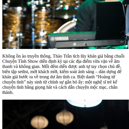
Không ồn ào truyền thông, Thảo Trần tích lũy khán giả bằng chuỗi
Chuyện Tình Show diễn định kỳ tại các địa điểm vừa vặn về âm
thanh và không gian. Mỗi đêm diễn được anh tự tay chọn chủ đề,
biên tập setlist, mời khách mời, kiểm soát ánh sáng – dàn dựng để
khán giả bước ra về trong dư âm tình ca. Biệt danh “Hoàng tử
chuyện tình” nảy sinh từ chính sự gắn bó ấy: một nghệ sĩ trẻ kể
chuyện tình bằng giọng hát và cách dẫn chuyện mộc mạc, chân
thành.