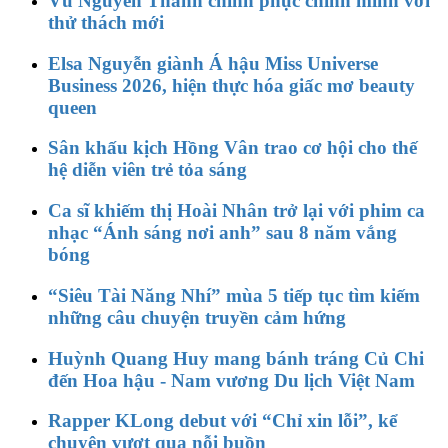
Vũ Nguyên Thành chinh phục chính mình với
thử thách mới
Elsa Nguyễn giành Á hậu Miss Universe
Business 2026, hiện thực hóa giấc mơ beauty
queen
Sân khấu kịch Hồng Vân trao cơ hội cho thế
hệ diễn viên trẻ tỏa sáng
Ca sĩ khiếm thị Hoài Nhân trở lại với phim ca
nhạc “Ánh sáng nơi anh” sau 8 năm vắng
bóng
“Siêu Tài Năng Nhí” mùa 5 tiếp tục tìm kiếm
những câu chuyện truyền cảm hứng
Huỳnh Quang Huy mang bánh tráng Củ Chi
đến Hoa hậu - Nam vương Du lịch Việt Nam
Rapper KLong debut với “Chỉ xin lỗi”, kể
chuyện vượt qua nỗi buồn