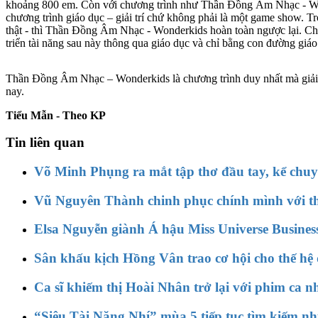
khoảng 800 em. Còn với chương trình như Thần Đồng Âm Nhạc - Won
chương trình giáo dục – giải trí chứ không phải là một game show. Tr
thật - thì Thần Đồng Âm Nhạc - Wonderkids hoàn toàn ngược lại. Chươ
triển tài năng sau này thông qua giáo dục và chỉ bằng con đường giáo 
Thần Đồng Âm Nhạc – Wonderkids là chương trình duy nhất mà giải th
nay.
Tiểu Mẫn - Theo KP
Tin liên quan
Võ Minh Phụng ra mắt tập thơ đầu tay, kể chu
Vũ Nguyên Thành chinh phục chính mình với t
Elsa Nguyễn giành Á hậu Miss Universe Business
Sân khấu kịch Hồng Vân trao cơ hội cho thế hệ d
Ca sĩ khiếm thị Hoài Nhân trở lại với phim ca
“Siêu Tài Năng Nhí” mùa 5 tiếp tục tìm kiếm n