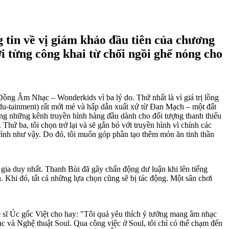
tin về vị giám khảo đầu tiên của chương
ời từng công khai từ chối ngồi ghế nóng cho
ng Âm Nhạc – Wonderkids vì ba lý do. Thứ nhất là vì giá trị lồng
í (edu-tainment) rất mới mẻ và hấp dẫn xuất xứ từ Đan Mạch – một đất
ong những kênh truyền hình hàng đầu dành cho đối tượng thanh thiếu
ứ ba, tôi chọn trở lại và sẽ gắn bó với truyền hình vì chính các
trình như vậy. Do đó, tôi muốn góp phần tạo thêm món ăn tinh thần
gia duy nhất. Thanh Bùi đã gây chấn động dư luận khi lên tiếng
. Khi đó, tất cả những lựa chọn cũng sẽ bị tác động. Một sân chơi
hệ sĩ Úc gốc Việt cho hay: "Tôi quá yêu thích ý tưởng mang âm nhạc
ạc và Nghệ thuật Soul. Qua công việc ở Soul, tôi chỉ có thể chạm đến