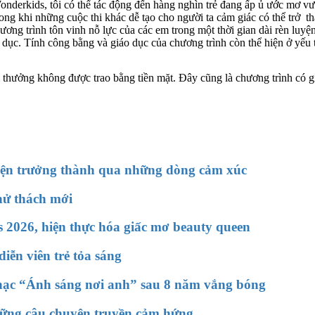
derkids, tôi có thể tác động đến hàng nghìn trẻ đang ấp ủ ước mơ 
ong khi những cuộc thi khác dễ tạo cho người ta cảm giác có thể trở thà
ng trình tôn vinh nỗ lực của các em trong một thời gian dài rèn luyện 
dục. Tính công bằng và giáo dục của chương trình còn thể hiện ở yếu tố 
ưởng không được trao bằng tiền mặt. Đây cũng là chương trình có giá 
yện trưởng thành qua những dòng cảm xúc
hử thách mới
 2026, hiện thực hóa giấc mơ beauty queen
iễn viên trẻ tỏa sáng
 nhạc “Ánh sáng nơi anh” sau 8 năm vắng bóng
hững câu chuyện truyền cảm hứng