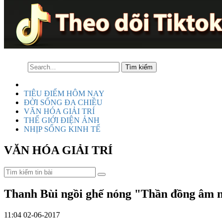
TIÊU ĐIỂM HÔM NAY
ĐỜI SỐNG ĐA CHIỀU
VĂN HÓA GIẢI TRÍ
THẾ GIỚI ĐIỆN ẢNH
NHỊP SỐNG KINH TẾ
VĂN HÓA GIẢI TRÍ
Thanh Bùi ngồi ghế nóng "Thần đồng âm 
11:04 02-06-2017