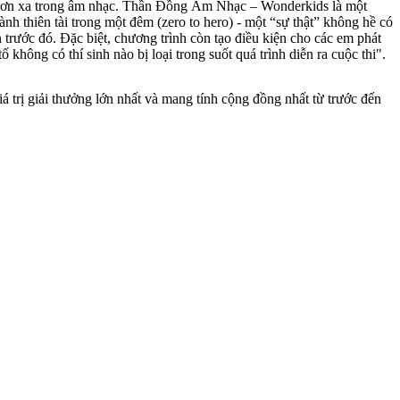
vươn xa trong âm nhạc. Thần Đồng Âm Nhạc – Wonderkids là một
nh thiên tài trong một đêm (zero to hero) - một “sự thật” không hề có
trước đó. Đặc biệt, chương trình còn tạo điều kiện cho các em phát
không có thí sinh nào bị loại trong suốt quá trình diễn ra cuộc thi".
trị giải thưởng lớn nhất và mang tính cộng đồng nhất từ trước đến