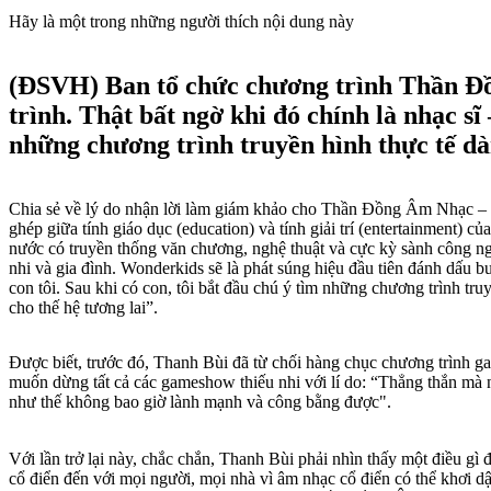
Hãy là một trong những người thích nội dung này
(ĐSVH)
Ban tổ chức chương trình Thần Đồ
trình. Thật bất ngờ khi đó chính là nhạc s
những chương trình truyền hình thực tế dà
Chia sẻ về lý do nhận lời làm giám khảo cho Thần Đồng Âm Nhạc – W
ghép giữa tính giáo dục (education) và tính giải trí (entertainment) 
nước có truyền thống văn chương, nghệ thuật và cực kỳ sành công ng
nhi và gia đình. Wonderkids sẽ là phát súng hiệu đầu tiên đánh dấu 
con tôi. Sau khi có con, tôi bắt đầu chú ý tìm những chương trình t
cho thế hệ tương lai”.
Được biết, trước đó, Thanh Bùi đã từ chối hàng chục chương trình g
muốn dừng tất cả các gameshow thiếu nhi với lí do: “Thẳng thắn mà n
như thế không bao giờ lành mạnh và công bằng được".
Với lần trở lại này, chắc chắn, Thanh Bùi phải nhìn thấy một điều g
cổ điển đến với mọi người, mọi nhà vì âm nhạc cổ điển có thể khơi dậ