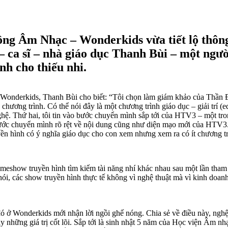
ng Âm Nhạc – Wonderkids vừa tiết lộ thông 
ĩ – ca sĩ – nhà giáo dục Thanh Bùi – một ngư
nh cho thiếu nhi.
onderkids, Thanh Bùi cho biết: “Tôi chọn làm giám khảo của Thần Đồ
của chương trình. Có thể nói đây là một chương trình giáo dục – giải tr
hệ. Thứ hai, tôi tin vào bước chuyển mình sắp tới của HTV3 – một tr
bước chuyển mình rõ rệt về nội dung cũng như diện mạo mới của HTV3. Th
ruyền hình có ý nghĩa giáo dục cho con xem nhưng xem ra có ít chương 
ameshow truyền hình tìm kiếm tài năng nhí khác nhau sau một lần tham 
ói, các show truyền hình thực tế không vì nghệ thuật mà vì kinh doanh
ì đó ở Wonderkids mới nhận lời ngồi ghế nóng. Chia sẻ về điều này, ng
y những giá trị cốt lõi. Sắp tới là sinh nhật 5 năm của Học viện Âm nh