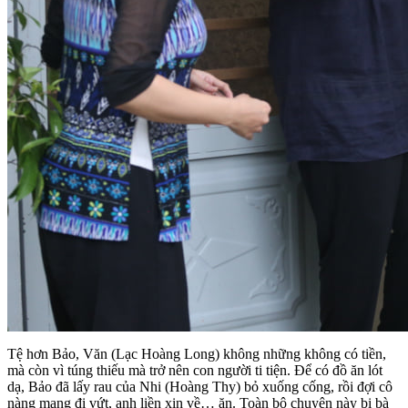
Tệ hơn Bảo, Văn (Lạc Hoàng Long) không những không có tiền,
mà còn vì túng thiếu mà trở nên con người ti tiện. Để có đồ ăn lót
dạ, Bảo đã lấy rau của Nhi (Hoàng Thy) bỏ xuống cống, rồi đợi cô
nàng mang đi vứt, anh liền xin về… ăn. Toàn bộ chuyện này bị bà