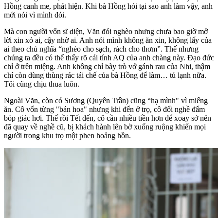
Hồng canh me, phát hiện. Khi bà Hồng hỏi tại sao anh làm vậy, anh
mới nói vì mình đói.
Mà con người vốn sĩ diện, Văn đói nghèo nhưng chưa bao giờ mở
lời xin xỏ ai, cậy nhờ ai. Anh nói mình không ăn xin, không lấy của
ai theo chủ nghĩa “nghèo cho sạch, rách cho thơm”. Thế nhưng
chúng ta đều có thể thấy rõ cái tính AQ của anh chàng này. Đạo đức
chỉ ở trên miệng. Anh không chỉ bày trò vớ gánh rau của Nhi, thậm
chí còn dùng thùng rác tái chế của bà Hồng để làm… tủ lạnh nữa.
Tôi cũng chịu thua luôn.
Ngoài Văn, còn có Sương (Quyên Trần) cũng “hạ mình" vì miếng
ăn. Cô vốn từng "bán hoa" nhưng khi đến ở trọ, cô đổi nghề đấm
bóp giác hơi. Thế rồi Tết đến, cô cần nhiều tiền hơn để xoay sở nên
đã quay về nghề cũ, bị khách hành lên bờ xuống ruộng khiến mọi
người trong khu trọ một phen hoảng hồn.