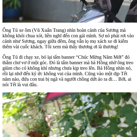
Ông Tú xe ôm (Vũ Xuân Trang) nhìn hoàn cảnh của Sương mà
không khỏi chua xót, liền nghĩ đến con gái mình. Sợ nó phải rơi vào
cảnh như Sương, ngay giữa đêm, ông vẫn lọ mọ xách xe đi kiếm
thêm vài cuốc khách. Tôi xem mà thấy thương ơi là thương!
Ông Tú đi chạy xe, bỏ lại tấm banner “Chúc Mừng Năm Mới” đỏ
thắm chơ vơ ở một góc. Đó là tấm banner mà bà Hồng nhờ ông treo
giùm cho có không khí nhưng chưa kịp treo lên. Bà Hồng nhìn nó,
rồi lại nhớ đến ký ức không vui của mình. Cũng vào một dịp Tết
năm nào, đứa con trai bị ngã và người chồng dứt áo ra đi… Bởi, ai
nói Tết là vui đâu.