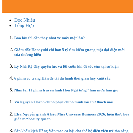
Đọc Nhiều
Tổng Hợp
Bao lâu thì cần thay nhớt xe máy một lần?
Giám đốc Hanayuki chi hơn 5 tỷ tìm kiếm gương mặt đại diện mới
của thương hiệu
Lý Nhã Kỳ đầy quyền lực và lôi cuốn khi để tóc tém tại sự kiện
6 phim cổ trang Hàn đề tài du hành thời gian hay xuất sắc
Nhìn lại 11 phim truyền hình Hoa Ngữ từng “làm mưa làm gió”
Vũ Nguyên Thành chinh phục chính mình với thử thách mới
Elsa Nguyễn giành Á hậu Miss Universe Business 2026, hiện thực hóa
giấc mơ beauty queen
Sân khấu kịch Hồng Vân trao cơ hội cho thế hệ diễn viên trẻ tỏa sáng