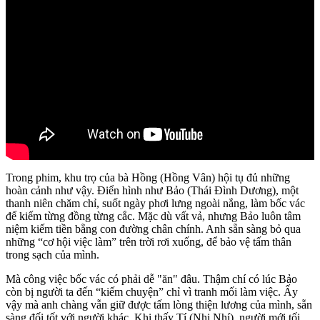
Trong phim, khu trọ của bà Hồng (Hồng Vân) hội tụ đủ những
hoàn cảnh như vậy. Điển hình như Bảo (Thái Đình Dương), một
thanh niên chăm chỉ, suốt ngày phơi lưng ngoài nắng, làm bốc vác
để kiếm từng đồng từng cắc. Mặc dù vất vả, nhưng Bảo luôn tâm
niệm kiếm tiền bằng con đường chân chính. Anh sẵn sàng bỏ qua
những “cơ hội việc làm” trên trời rơi xuống, để bảo vệ tấm thân
trong sạch của mình.
Mà công việc bốc vác có phải dễ "ăn" đâu. Thậm chí có lúc Bảo
còn bị người ta đến “kiếm chuyện” chỉ vì tranh mối làm việc. Ấy
vậy mà anh chàng vẫn giữ được tấm lòng thiện lương của mình, sẵn
sàng đối tốt với người khác. Khi thấy Tí (Nhi Nhí), người mới tối