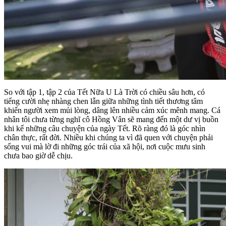
So với tập 1, tập 2 của Tết Nữa U Là Trời có chiều sâu hơn, có
tiếng cười nhẹ nhàng chen lẫn giữa những tình tiết thương tâm
khiến người xem mủi lòng, dâng lên nhiều cảm xúc mênh mang. Cá
nhân tôi chưa từng nghĩ cô Hồng Vân sẽ mang đến một dư vị buồn
khi kể những câu chuyện của ngày Tết. Rõ ràng đó là góc nhìn
chân thực, rất đời. Nhiều khi chúng ta vì đã quen với chuyện phải
sống vui mà lờ đi những góc trái của xã hội, nơi cuộc mưu sinh
chưa bao giờ dễ chịu.