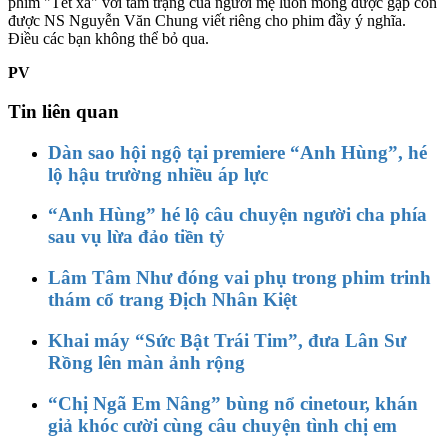
phim "Tết xa" với tâm trạng của người mẹ luôn mong được gặp con
được NS Nguyễn Văn Chung viết riêng cho phim đầy ý nghĩa.
Điều các bạn không thể bỏ qua.
PV
Tin liên quan
Dàn sao hội ngộ tại premiere “Anh Hùng”, hé
lộ hậu trường nhiều áp lực
“Anh Hùng” hé lộ câu chuyện người cha phía
sau vụ lừa đảo tiền tỷ
Lâm Tâm Như đóng vai phụ trong phim trinh
thám cổ trang Địch Nhân Kiệt
Khai máy “Sức Bật Trái Tim”, đưa Lân Sư
Rồng lên màn ảnh rộng
“Chị Ngã Em Nâng” bùng nổ cinetour, khán
giả khóc cười cùng câu chuyện tình chị em