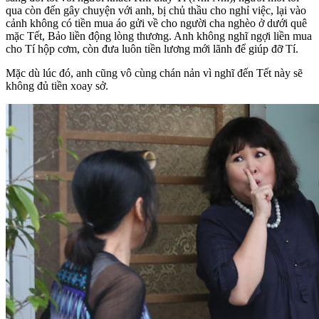
qua còn đến gây chuyện với anh, bị chủ thầu cho nghỉ việc, lại vào
cảnh không có tiền mua áo gửi về cho người cha nghèo ở dưới quê
mặc Tết, Bảo liền động lòng thương. Anh không nghĩ ngợi liền mua
cho Tí hộp cơm, còn đưa luôn tiền lương mới lãnh để giúp đỡ Tí.
Mặc dù lúc đó, anh cũng vô cùng chán nản vì nghĩ đến Tết này sẽ
không đủ tiền xoay sở.