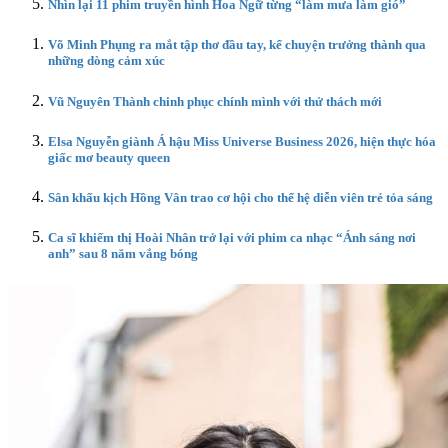
Nhìn lại 11 phim truyền hình Hoa Ngữ từng “làm mưa làm gió”
Võ Minh Phụng ra mắt tập thơ đầu tay, kể chuyện trưởng thành qua
những dòng cảm xúc
Vũ Nguyên Thành chinh phục chính mình với thử thách mới
Elsa Nguyễn giành Á hậu Miss Universe Business 2026, hiện thực hóa
giấc mơ beauty queen
Sân khấu kịch Hồng Vân trao cơ hội cho thế hệ diễn viên trẻ tỏa sáng
Ca sĩ khiếm thị Hoài Nhân trở lại với phim ca nhạc “Ánh sáng nơi
anh” sau 8 năm vắng bóng