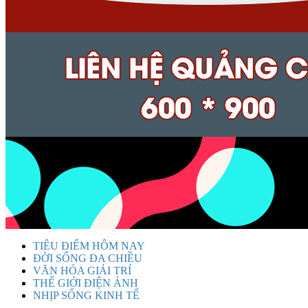
TIÊU ĐIỂM HÔM NAY
ĐỜI SỐNG ĐA CHIỀU
VĂN HÓA GIẢI TRÍ
THẾ GIỚI ĐIỆN ẢNH
NHỊP SỐNG KINH TẾ