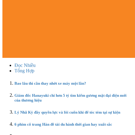
Đọc Nhiều
Tổng Hợp
Bao lâu thì cần thay nhớt xe máy một lần?
Giám đốc Hanayuki chi hơn 5 tỷ tìm kiếm gương mặt đại diện mới
của thương hiệu
Lý Nhã Kỳ đầy quyền lực và lôi cuốn khi để tóc tém tại sự kiện
6 phim cổ trang Hàn đề tài du hành thời gian hay xuất sắc