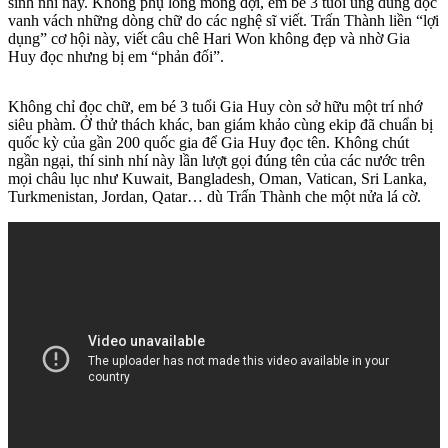
sinh nhí này. Không phụ lòng mong đợi, em bé 3 tuổi ung dung đọc
vanh vách những dòng chữ do các nghệ sĩ viết. Trấn Thành liền “lợi
dụng” cơ hội này, viết câu chê Hari Won không đẹp và nhờ Gia
Huy đọc nhưng bị em “phản đối”.
Không chỉ đọc chữ, em bé 3 tuổi Gia Huy còn sở hữu một trí nhớ
siêu phàm. Ở thử thách khác, ban giám khảo cùng ekip đã chuẩn bị
quốc kỳ của gần 200 quốc gia để Gia Huy đọc tên. Không chút
ngần ngại, thí sinh nhí này lần lượt gọi đúng tên của các nước trên
mọi châu lục như Kuwait, Bangladesh, Oman, Vatican, Sri Lanka,
Turkmenistan, Jordan, Qatar… dù Trấn Thành che một nửa lá cờ.