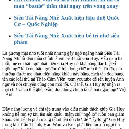
màn “battle” thần thái ngay trên vòng xoay
Siêu Tài Năng Nhí: Xuất hiện hậu duệ Quốc
Cơ – Quốc Nghiệp
Siêu Tài Năng Nhí: Xuất hiện bé trí nhớ siêu
phàm
Là gương mặt nhỏ tuổi nhất nhưng gây ngỡ ngàng nhất Siêu Tài
Năng Nhí từ đầu mùa chính là em bé 3 tuổi Gia Huy. Vào năm hai
tuổi, mẹ em bất ngờ phát hiện Gia Huy có khả năng đặc biệt về
ngôn ngữ khi con bất ngờ đọc được dòng chữ trên thẻ. Từ đó, em
thường được mẹ phát triển năng khiếu này bằng cách tập đọc bảng
tên các loài thú tại Thảo Cầm Viên, xem youtube để rèn luyện Anh
ngữ và nói chuyện cùng con mỗi tối. Cứ thế, Gia Huy tự nhận ra
mặt chữ và có thể ghép vần, đọc đúng chính tả cả hai ngôn ngữ Việt
– Anh.
Đầy năng lượng và chỉ tập trung vào điều mình thích giúp Gia Huy
không hề run sợ khi lên sân khấu, thậm chí “ngó lơ” luôn ban giám
khảo. Gil Lê đã phải mang rất nhiều đồ chơi để “lấy lòng” Gia Huy
trong khi Trấn Thành, Hari Won và Erik phải liên tục dỗ ngọt thí