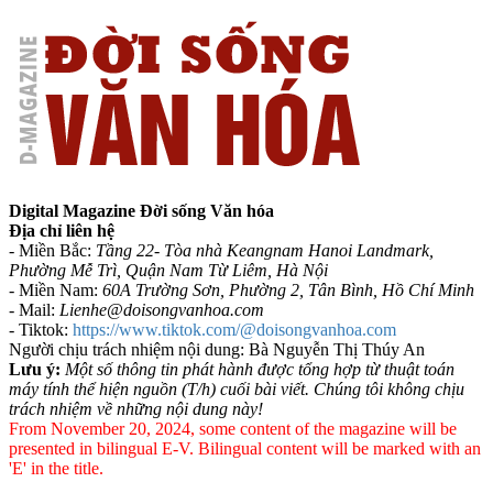
Digital Magazine Đời sống Văn hóa
Địa chỉ liên hệ
- Miền Bắc:
Tầng 22- Tòa nhà Keangnam Hanoi Landmark,
Phường Mễ Trì, Quận Nam Từ Liêm, Hà Nội
- Miền Nam:
60A Trường Sơn, Phường 2, Tân Bình, Hồ Chí Minh
-
Mail:
Lienhe@doisongvanhoa.com
-
Tiktok:
https://www.tiktok.com/@doisongvanhoa.com
Người chịu trách nhiệm nội dung: Bà Nguyễn Thị Thúy An
Lưu ý:
Một số thông tin phát hành được tổng hợp từ thuật toán
máy tính thể hiện nguồn (T/h) cuối bài viết. Chúng tôi không chịu
trách nhiệm về những nội dung này!
From November 20, 2024, some content of the magazine will be
presented in bilingual E-V. Bilingual content will be marked with an
'E' in the title.