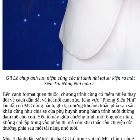
Gil Lê chụp ảnh lưu niệm cùng các thí sinh nhí tại sự kiện ra mắt
Siêu Tài Năng Nhí mùa 5.
Bên cạnh format quen thuộc, chương trình cũng có thêm nhiều thay
đổi về cách dẫn dắt và kết nối cảm xúc. Khu vực “Phòng Siêu Nhí”
lần đầu có MC đồng hành, ghi lại những khoảnh khắc phía sau sân
khấu cũng như chia sẻ của phụ huynh trong hành trình nuôi dưỡng
đam mê cho con. Yếu tố này giúp chương trình mở rộng góc nhìn,
không chỉ tập trung vào phần thi mà còn khai thác câu chuyện đời
thường phía sau mỗi tài năng nhỏ tuổi.
Mùa 5 đánh dấu sự trở lại của Gil Lê trong vai trò MC chính, cùng