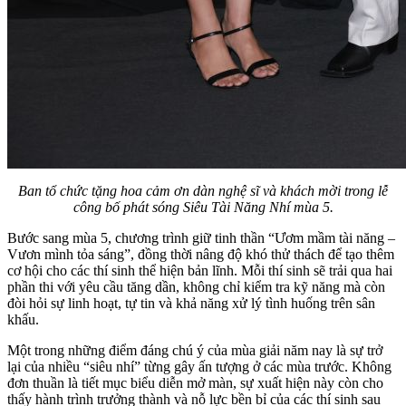
Ban tổ chức tặng hoa cảm ơn dàn nghệ sĩ và khách mời trong lễ
công bố phát sóng Siêu Tài Năng Nhí mùa 5.
Bước sang mùa 5, chương trình giữ tinh thần “Ươm mầm tài năng –
Vươn mình tỏa sáng”, đồng thời nâng độ khó thử thách để tạo thêm
cơ hội cho các thí sinh thể hiện bản lĩnh. Mỗi thí sinh sẽ trải qua hai
phần thi với yêu cầu tăng dần, không chỉ kiểm tra kỹ năng mà còn
đòi hỏi sự linh hoạt, tự tin và khả năng xử lý tình huống trên sân
khấu.
Một trong những điểm đáng chú ý của mùa giải năm nay là sự trở
lại của nhiều “siêu nhí” từng gây ấn tượng ở các mùa trước. Không
đơn thuần là tiết mục biểu diễn mở màn, sự xuất hiện này còn cho
thấy hành trình trưởng thành và nỗ lực bền bỉ của các thí sinh sau