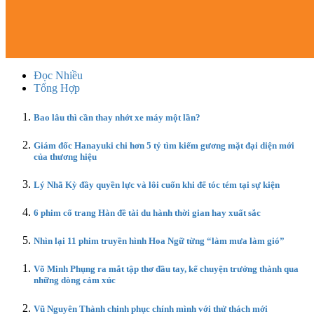
Đọc Nhiều
Tổng Hợp
Bao lâu thì cần thay nhớt xe máy một lần?
Giám đốc Hanayuki chi hơn 5 tỷ tìm kiếm gương mặt đại diện mới
của thương hiệu
Lý Nhã Kỳ đầy quyền lực và lôi cuốn khi để tóc tém tại sự kiện
6 phim cổ trang Hàn đề tài du hành thời gian hay xuất sắc
Nhìn lại 11 phim truyền hình Hoa Ngữ từng “làm mưa làm gió”
Võ Minh Phụng ra mắt tập thơ đầu tay, kể chuyện trưởng thành qua
những dòng cảm xúc
Vũ Nguyên Thành chinh phục chính mình với thử thách mới