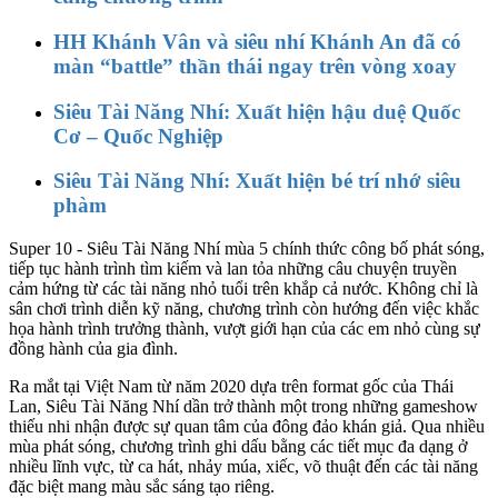
HH Khánh Vân và siêu nhí Khánh An đã có
màn “battle” thần thái ngay trên vòng xoay
Siêu Tài Năng Nhí: Xuất hiện hậu duệ Quốc
Cơ – Quốc Nghiệp
Siêu Tài Năng Nhí: Xuất hiện bé trí nhớ siêu
phàm
Super 10 - Siêu Tài Năng Nhí mùa 5 chính thức công bố phát sóng,
tiếp tục hành trình tìm kiếm và lan tỏa những câu chuyện truyền
cảm hứng từ các tài năng nhỏ tuổi trên khắp cả nước. Không chỉ là
sân chơi trình diễn kỹ năng, chương trình còn hướng đến việc khắc
họa hành trình trưởng thành, vượt giới hạn của các em nhỏ cùng sự
đồng hành của gia đình.
Ra mắt tại Việt Nam từ năm 2020 dựa trên format gốc của Thái
Lan, Siêu Tài Năng Nhí dần trở thành một trong những gameshow
thiếu nhi nhận được sự quan tâm của đông đảo khán giả. Qua nhiều
mùa phát sóng, chương trình ghi dấu bằng các tiết mục đa dạng ở
nhiều lĩnh vực, từ ca hát, nhảy múa, xiếc, võ thuật đến các tài năng
đặc biệt mang màu sắc sáng tạo riêng.