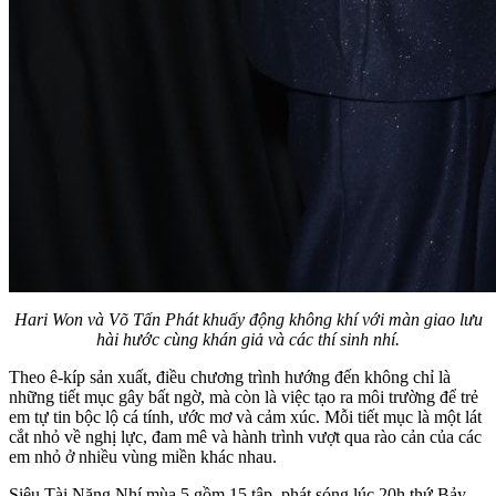
Hari Won và Võ Tấn Phát khuấy động không khí với màn giao lưu
hài hước cùng khán giả và các thí sinh nhí.
Theo ê-kíp sản xuất, điều chương trình hướng đến không chỉ là
những tiết mục gây bất ngờ, mà còn là việc tạo ra môi trường để trẻ
em tự tin bộc lộ cá tính, ước mơ và cảm xúc. Mỗi tiết mục là một lát
cắt nhỏ về nghị lực, đam mê và hành trình vượt qua rào cản của các
em nhỏ ở nhiều vùng miền khác nhau.
Siêu Tài Năng Nhí mùa 5 gồm 15 tập, phát sóng lúc 20h thứ Bảy