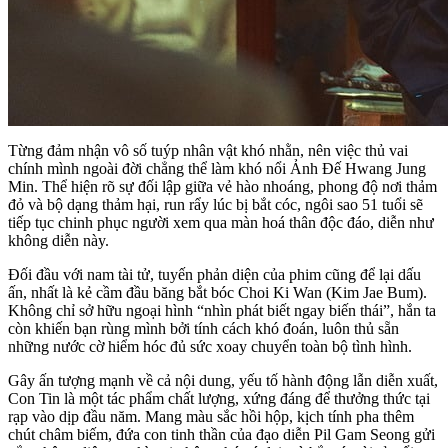
Từng đảm nhận vô số tuýp nhân vật khó nhằn, nên việc thủ vai
chính mình ngoài đời chẳng thể làm khó nổi Ảnh Đế Hwang Jung
Min. Thể hiện rõ sự đối lập giữa vẻ hào nhoáng, phong độ nơi thảm
đỏ và bộ dạng thảm hại, run rẩy lúc bị bắt cóc, ngôi sao 51 tuổi sẽ
tiếp tục chinh phục người xem qua màn hoá thân độc đáo, diễn như
không diễn này.
Đối đầu với nam tài tử, tuyến phản diện của phim cũng để lại dấu
ấn, nhất là kẻ cầm đầu băng bắt bóc Choi Ki Wan (Kim Jae Bum).
Không chỉ sở hữu ngoại hình “nhìn phát biết ngay biến thái”, hắn ta
còn khiến bạn rùng mình bởi tính cách khó đoán, luôn thủ sẵn
những nước cờ hiểm hóc đủ sức xoay chuyển toàn bộ tình hình.
Gây ấn tượng mạnh về cả nội dung, yếu tố hành động lẫn diễn xuất,
Con Tin là một tác phẩm chất lượng, xứng đáng để thưởng thức tại
rạp vào dịp đầu năm. Mang màu sắc hồi hộp, kịch tính pha thêm
chút châm biếm, đứa con tinh thần của đạo diễn Pil Gam Seong gửi