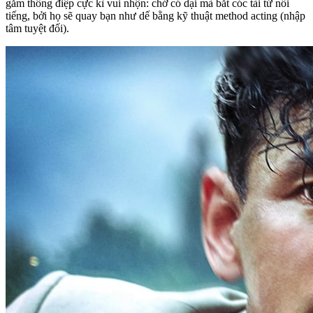
gắm thông điệp cực kì vui nhộn: chớ có dại mà bắt cóc tài tử nổi
tiếng, bởi họ sẽ quay bạn như dế bằng kỹ thuật method acting (nhập
tâm tuyệt đối).