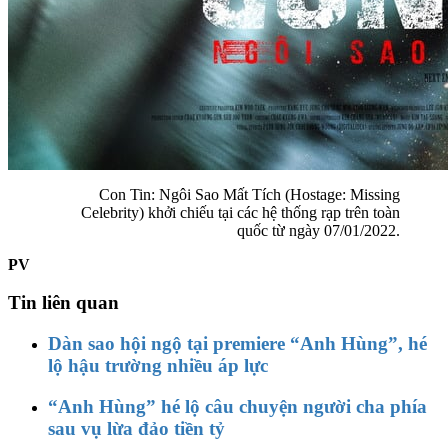
Con Tin: Ngôi Sao Mất Tích (Hostage: Missing
Celebrity) khởi chiếu tại các hệ thống rạp trên toàn
quốc từ ngày 07/01/2022.
PV
Tin liên quan
Dàn sao hội ngộ tại premiere “Anh Hùng”, hé
lộ hậu trường nhiều áp lực
“Anh Hùng” hé lộ câu chuyện người cha phía
sau vụ lừa đảo tiền tỷ