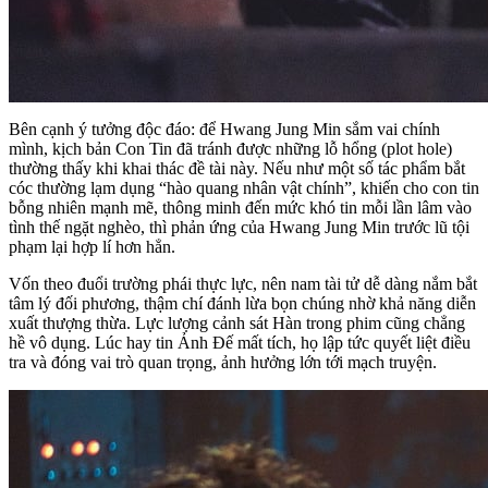
Bên cạnh ý tưởng độc đáo: để Hwang Jung Min sắm vai chính
mình, kịch bản Con Tin đã tránh được những lỗ hổng (plot hole)
thường thấy khi khai thác đề tài này. Nếu như một số tác phẩm bắt
cóc thường lạm dụng “hào quang nhân vật chính”, khiến cho con tin
bỗng nhiên mạnh mẽ, thông minh đến mức khó tin mỗi lần lâm vào
tình thế ngặt nghèo, thì phản ứng của Hwang Jung Min trước lũ tội
phạm lại hợp lí hơn hẳn.
Vốn theo đuổi trường phái thực lực, nên nam tài tử dễ dàng nắm bắt
tâm lý đối phương, thậm chí đánh lừa bọn chúng nhờ khả năng diễn
xuất thượng thừa. Lực lượng cảnh sát Hàn trong phim cũng chẳng
hề vô dụng. Lúc hay tin Ảnh Đế mất tích, họ lập tức quyết liệt điều
tra và đóng vai trò quan trọng, ảnh hưởng lớn tới mạch truyện.