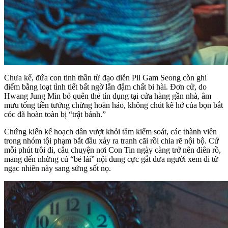
Chưa kể, đứa con tinh thần từ đạo diễn Pil Gam Seong còn ghi
điểm bằng loạt tình tiết bất ngờ lẫn đậm chất bi hài. Đơn cử, do
Hwang Jung Min bỏ quên thẻ tín dụng tại cửa hàng gần nhà, âm
mưu tống tiền tưởng chừng hoàn hảo, không chút kẽ hở của bọn bắt
cóc đã hoàn toàn bị “trật bánh.”
Chứng kiến kế hoạch dần vượt khỏi tầm kiểm soát, các thành viên
trong nhóm tội phạm bắt đầu xảy ra tranh cãi rồi chia rẽ nội bộ. Cứ
mỗi phút trôi đi, câu chuyện nơi Con Tin ngày càng trở nên điên rồ,
mang đến những cú “bẻ lái” nội dung cực gắt đưa người xem đi từ
ngạc nhiên này sang sửng sốt nọ.