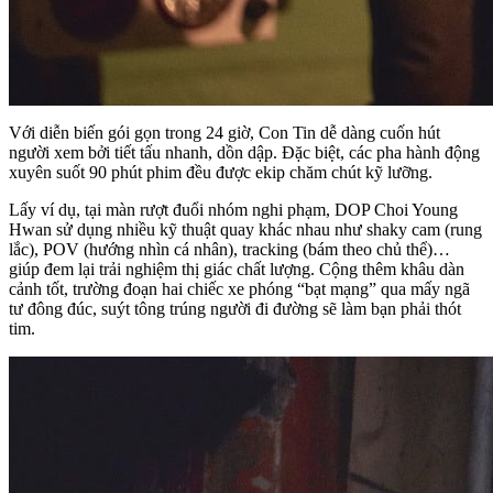
Với diễn biến gói gọn trong 24 giờ, Con Tin dễ dàng cuốn hút
người xem bởi tiết tấu nhanh, dồn dập. Đặc biệt, các pha hành động
xuyên suốt 90 phút phim đều được ekip chăm chút kỹ lưỡng.
Lấy ví dụ, tại màn rượt đuổi nhóm nghi phạm, DOP Choi Young
Hwan sử dụng nhiều kỹ thuật quay khác nhau như shaky cam (rung
lắc), POV (hướng nhìn cá nhân), tracking (bám theo chủ thể)…
giúp đem lại trải nghiệm thị giác chất lượng. Cộng thêm khâu dàn
cảnh tốt, trường đoạn hai chiếc xe phóng “bạt mạng” qua mấy ngã
tư đông đúc, suýt tông trúng người đi đường sẽ làm bạn phải thót
tim.