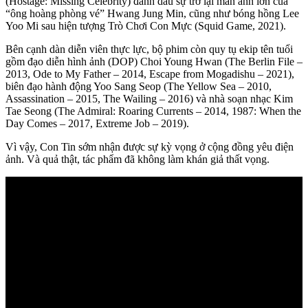
(Hostage: Missing Celebrity) đánh dấu sự trở lại màn ảnh lớn của
“ông hoàng phòng vé” Hwang Jung Min, cũng như bóng hồng Lee
Yoo Mi sau hiện tượng Trò Chơi Con Mực (Squid Game, 2021).
Bên cạnh dàn diễn viên thực lực, bộ phim còn quy tụ ekip tên tuổi
gồm đạo diễn hình ảnh (DOP) Choi Young Hwan (The Berlin File –
2013, Ode to My Father – 2014, Escape from Mogadishu – 2021),
biên đạo hành động Yoo Sang Seop (The Yellow Sea – 2010,
Assassination – 2015, The Wailing – 2016) và nhà soạn nhạc Kim
Tae Seong (The Admiral: Roaring Currents – 2014, 1987: When the
Day Comes – 2017, Extreme Job – 2019).
Vì vậy, Con Tin sớm nhận được sự kỳ vọng ở cộng đồng yêu điện
ảnh. Và quả thật, tác phẩm đã không làm khán giả thất vọng.