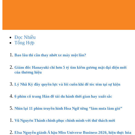
Đọc Nhiều
Tổng Hợp
Bao lâu thì cần thay nhớt xe máy một lần?
Giám đốc Hanayuki chi hơn 5 tỷ tìm kiếm gương mặt đại diện mới
của thương hiệu
Lý Nhã Kỳ đầy quyền lực và lôi cuốn khi để tóc tém tại sự kiện
6 phim cổ trang Hàn đề tài du hành thời gian hay xuất sắc
Nhìn lại 11 phim truyền hình Hoa Ngữ từng “làm mưa làm gió”
Vũ Nguyên Thành chinh phục chính mình với thử thách mới
Elsa Nguyễn giành Á hậu Miss Universe Business 2026, hiện thực hóa