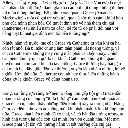
Alley, ‘Tiếng Vọng Từ Địa Ngục’ (Tựa gốc: ‘The Voices’) là một
tác phẩm kinh dị được đánh giá khá cao bởi nội dung không đi theo
lối mòn thông thường. Bộ phim xoay quanh Grace (Amanda
Markowitz) - một cô gái trẻ vừa trải qua cú sốc tình cảm khi bị hôn
phu của mình phản bội. Cô quyết định trở về nhà thăm chị gái
(Catherine) sau nhiều năm xa cách, để rồi từ đó phải đối mặt với
hàng loạt bí mật gia đình đen tối đến không ngờ.
Nhiều năm về trước, mẹ của Grace và Catherine tự vẫn khi cả hai
còn rất nhỏ. Bà bị mắc chứng tâm thần phân liệt hoang tưởng, và
chị cả Catherine không may cũng mắc phải căn bệnh này. Chính
căn bệnh tâm lý quái gở đó đã khiến Catherine không thể giành
quyền nuôi con sau khi chia tay chồng. Grace thường hay bắt gặp
chị mình bật dậy giữa đêm và thường xuyên lảm nhảm những lời vô
nghĩa. Hơn thế nữa, Catherine còn rất hay thực hiện những hành
động kỳ lạ khiến Grace vô cùng hoảng sợ.
Song, sự rùng rợn càng trở nên rõ ràng hơn gấp bội ghi Grace dần
nhận ra rằng cô cũng bị “thừa hưởng” căn bệnh thần kinh quái ác.
Grace liên tục nhìn thấy những điều kinh dị xảy ra trong nhà. Hằng
đêm, cô đều chìm vào ác mộng mỗi khi nhắm mắt. Kinh khủng hơn
nữa, Grace phát hiện mình đã có thai, và cô bắt đầu tưởng tượng ra
hình ảnh tương lai của con gái mình lởn vởn quanh nhà. Một mặt,
Grace phải vật lộn với những hành vi bất thường của chị gái