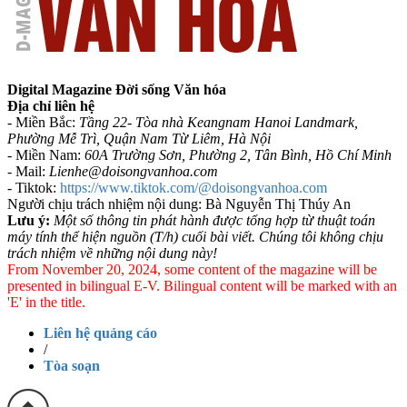
Digital Magazine Đời sống Văn hóa
Địa chỉ liên hệ
- Miền Bắc:
Tầng 22- Tòa nhà Keangnam Hanoi Landmark,
Phường Mễ Trì, Quận Nam Từ Liêm, Hà Nội
- Miền Nam:
60A Trường Sơn, Phường 2, Tân Bình, Hồ Chí Minh
-
Mail:
Lienhe@doisongvanhoa.com
-
Tiktok:
https://www.tiktok.com/@doisongvanhoa.com
Người chịu trách nhiệm nội dung: Bà Nguyễn Thị Thúy An
Lưu ý:
Một số thông tin phát hành được tổng hợp từ thuật toán
máy tính thể hiện nguồn (T/h) cuối bài viết. Chúng tôi không chịu
trách nhiệm về những nội dung này!
From November 20, 2024, some content of the magazine will be
presented in bilingual E-V. Bilingual content will be marked with an
'E' in the title.
Liên hệ quảng cáo
/
Tòa soạn