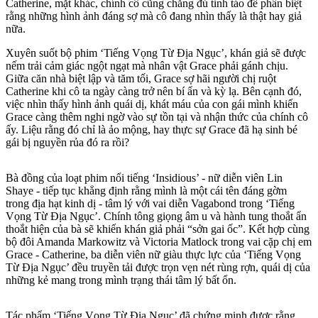
Catherine, mặt khác, chính cô cũng chẳng đủ tỉnh táo để phân biệt
rằng những hình ảnh đáng sợ mà cô đang nhìn thấy là thật hay giả
nữa.
Xuyên suốt bộ phim ‘Tiếng Vọng Từ Địa Ngục’, khán giả sẽ được
nếm trải cảm giác ngột ngạt mà nhân vật Grace phải gánh chịu.
Giữa căn nhà biệt lập và tăm tối, Grace sợ hãi người chị ruột
Catherine khi cô ta ngày càng trở nên bí ẩn và kỳ lạ. Bên cạnh đó,
việc nhìn thấy hình ảnh quái dị, khát máu của con gái mình khiến
Grace càng thêm nghi ngờ vào sự tồn tại và nhận thức của chính cô
ấy. Liệu rằng đó chỉ là ảo mộng, hay thực sự Grace đã hạ sinh bé
gái bị nguyền rủa đó ra rồi?
Bà đồng của loạt phim nổi tiếng ‘Insidious’ - nữ diễn viên Lin
Shaye - tiếp tục khẳng định rằng mình là một cái tên đáng gờm
trong địa hạt kinh dị - tâm lý với vai diễn Vagabond trong ‘Tiếng
Vọng Từ Địa Ngục’. Chính tông giọng âm u và hành tung thoắt ẩn
thoắt hiện của bà sẽ khiến khán giả phải “sởn gai ốc”. Kết hợp cùng
bộ đôi Amanda Markowitz và Victoria Matlock trong vai cặp chị em
Grace - Catherine, ba diễn viên nữ giàu thực lực của ‘Tiếng Vọng
Từ Địa Ngục’ đều truyền tải được trọn vẹn nét rùng rợn, quái dị của
những kẻ mang trong mình trạng thái tâm lý bất ổn.
Tác phẩm ‘Tiếng Vọng Từ Địa Ngục’ đã chứng minh được rằng,