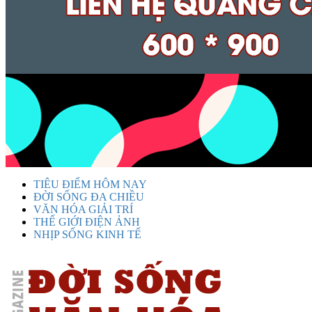
TIÊU ĐIỂM HÔM NAY
ĐỜI SỐNG ĐA CHIỀU
VĂN HÓA GIẢI TRÍ
THẾ GIỚI ĐIỆN ẢNH
NHỊP SỐNG KINH TẾ