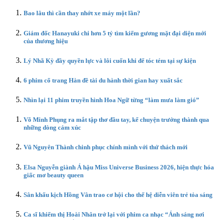
Bao lâu thì cần thay nhớt xe máy một lần?
Giám đốc Hanayuki chi hơn 5 tỷ tìm kiếm gương mặt đại diện mới
của thương hiệu
Lý Nhã Kỳ đầy quyền lực và lôi cuốn khi để tóc tém tại sự kiện
6 phim cổ trang Hàn đề tài du hành thời gian hay xuất sắc
Nhìn lại 11 phim truyền hình Hoa Ngữ từng “làm mưa làm gió”
Võ Minh Phụng ra mắt tập thơ đầu tay, kể chuyện trưởng thành qua
những dòng cảm xúc
Vũ Nguyên Thành chinh phục chính mình với thử thách mới
Elsa Nguyễn giành Á hậu Miss Universe Business 2026, hiện thực hóa
giấc mơ beauty queen
Sân khấu kịch Hồng Vân trao cơ hội cho thế hệ diễn viên trẻ tỏa sáng
Ca sĩ khiếm thị Hoài Nhân trở lại với phim ca nhạc “Ánh sáng nơi