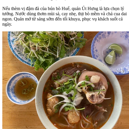
Nếu thèm vị đậm đà của bún bò Huế, quán Út Hưng là lựa chọn lý
tưởng. Nước dùng thơm mùi sả, cay nhẹ, thịt bò mềm và chả cua dai
ngon. Quán mở từ sáng sớm đến tối khuya, phục vụ khách suốt cả
ngày.