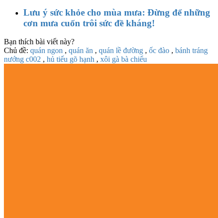
Lưu ý sức khỏe cho mùa mưa: Đừng để những
cơn mưa cuốn trôi sức đề kháng!
Bạn thích bài viết này?
Chủ đề:
quán ngon
,
quán ăn
,
quán lề đường
,
ốc đào
,
bánh tráng
nướng c002
,
hủ tiếu gõ hạnh
,
xôi gà bà chiểu