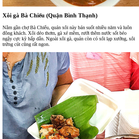
Xôi gà Bà Chiểu (Quận Bình Thạnh)
Nằm gần chợ Bà Chiểu, quán xôi này bán suốt nhiều năm và luôn
đông khách. Xôi dẻo thơm, gà xé mềm, rưới thêm nước sốt béo
ngậy cực kỳ hấp dẫn. Ngoài xôi gà, quán còn có xôi lạp xưởng, xôi
trứng cút cũng rất ngon.