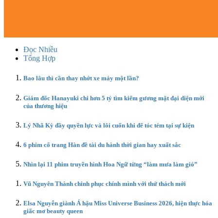
Đọc Nhiều
Tổng Hợp
Bao lâu thì cần thay nhớt xe máy một lần?
Giám đốc Hanayuki chi hơn 5 tỷ tìm kiếm gương mặt đại diện mới
của thương hiệu
Lý Nhã Kỳ đầy quyền lực và lôi cuốn khi để tóc tém tại sự kiện
6 phim cổ trang Hàn đề tài du hành thời gian hay xuất sắc
Nhìn lại 11 phim truyền hình Hoa Ngữ từng “làm mưa làm gió”
Vũ Nguyên Thành chinh phục chính mình với thử thách mới
Elsa Nguyễn giành Á hậu Miss Universe Business 2026, hiện thực hóa
giấc mơ beauty queen