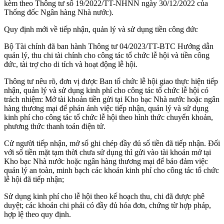
kèm theo Thông tư số 19/2022/TT-NHNN ngày 30/12/2022 của
Thống đốc Ngân hàng Nhà nước).
Quy định mới về tiếp nhận, quản lý và sử dụng tiền công đức
Bộ Tài chính đã ban hành Thông tư 04/2023/TT-BTC Hướng dẫn
quản lý, thu chi tài chính cho công tác tổ chức lễ hội và tiền công
đức, tài trợ cho di tích và hoạt động lễ hội.
Thông tư nêu rõ, đơn vị được Ban tổ chức lễ hội giao thực hiện tiếp
nhận, quản lý và sử dụng kinh phí cho công tác tổ chức lễ hội có
trách nhiệm: Mở tài khoản tiền gửi tại Kho bạc Nhà nước hoặc ngân
hàng thương mại để phản ánh việc tiếp nhận, quản lý và sử dụng
kinh phí cho công tác tổ chức lễ hội theo hình thức chuyển khoản,
phương thức thanh toán điện tử.
Cử người tiếp nhận, mở sổ ghi chép đầy đủ số tiền đã tiếp nhận. Đối
với số tiền mặt tạm thời chưa sử dụng thì gửi vào tài khoản mở tại
Kho bạc Nhà nước hoặc ngân hàng thương mại để bảo đảm việc
quản lý an toàn, minh bạch các khoản kinh phí cho công tác tổ chức
lễ hội đã tiếp nhận;
Sử dụng kinh phí cho lễ hội theo kế hoạch thu, chi đã được phê
duyệt; các khoản chi phải có đầy đủ hóa đơn, chứng từ hợp pháp,
hợp lệ theo quy định.