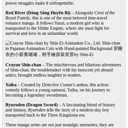
power struggles make it unforgettable.
Red River (Dòng Sông Huyền Bí)
– Alongside
Crest of the
Royal Family
, this is one of the most beloved time-travel
romance manga. It follows Yuuri, a modern girl who is
transported to the Hittite Empire, where she must fight for
survival and love in an unfamiliar world.
Crayon Shin-chan
– The mischievous and hilarious adventures
of Shin-chan, the troublemaker with his innocent yet absurd
antics, brought endless laughter to readers.
Yaiba
– Created by
Detective Conan
’s author, this action-
comedy follows a young samurai, Yaiba, on his journey to
becoming a legendary swordsman.
Ryuroden (Dragon Sword)
– A fascinating blend of history
and fantasy,
Ryuroden
tells the story of a modern-day boy
transported back to the Three Kingdoms era.
These manga series are not just nostalgic memories; they are