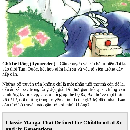
Chú bé Rồng (Ryuuroden)
– Câu chuyện về cậu bé từ hiện đại lạc
vào thời Tam Quốc, kết hợp giữa lịch sử và yếu tố viễn tưởng đầy
hấp dẫn.
Những bộ truyện trên không chỉ là một phần tuổi thơ mà còn để lại
dấu ấn sâu sắc trong lòng độc giả. Dù thời gian trôi qua, chúng vẫn
là những ký ức đẹp, là cầu nối giúp thế hệ 8x, 9x nhớ về một thời
vô tư lự, nơi những trang truyện chính là thế giới kỳ diệu nhất. Bạn
còn nhớ bộ truyện nào gắn bó với mình không?
Classic Manga That Defined the Childhood of 8x
and 9x Generations