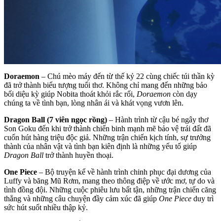
Doraemon
– Chú mèo máy đến từ thế kỷ 22 cùng chiếc túi thần kỳ
đã trở thành biểu tượng tuổi thơ. Không chỉ mang đến những bảo
bối diệu kỳ giúp Nobita thoát khỏi rắc rối,
Doraemon
còn dạy
chúng ta về tình bạn, lòng nhân ái và khát vọng vươn lên.
Dragon Ball (7 viên ngọc rồng)
– Hành trình từ cậu bé ngây thơ
Son Goku đến khi trở thành chiến binh mạnh mẽ bảo vệ trái đất đã
cuốn hút hàng triệu độc giả. Những trận chiến kịch tính, sự trưởng
thành của nhân vật và tình bạn kiên định là những yếu tố giúp
Dragon Ball
trở thành huyền thoại.
One Piece
– Bộ truyện kể về hành trình chinh phục đại dương của
Luffy và băng Mũ Rơm, mang theo thông điệp về ước mơ, tự do và
tình đồng đội. Những cuộc phiêu lưu bất tận, những trận chiến căng
thẳng và những câu chuyện đầy cảm xúc đã giúp
One Piece
duy trì
sức hút suốt nhiều thập kỷ.