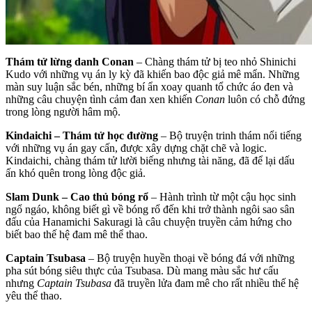
Thám tử lừng danh Conan
– Chàng thám tử bị teo nhỏ Shinichi
Kudo với những vụ án ly kỳ đã khiến bao độc giả mê mẩn. Những
màn suy luận sắc bén, những bí ẩn xoay quanh tổ chức áo đen và
những câu chuyện tình cảm đan xen khiến
Conan
luôn có chỗ đứng
trong lòng người hâm mộ.
Kindaichi – Thám tử học đường
– Bộ truyện trinh thám nổi tiếng
với những vụ án gay cấn, được xây dựng chặt chẽ và logic.
Kindaichi, chàng thám tử lười biếng nhưng tài năng, đã để lại dấu
ấn khó quên trong lòng độc giả.
Slam Dunk – Cao thủ bóng rổ
– Hành trình từ một cậu học sinh
ngổ ngáo, không biết gì về bóng rổ đến khi trở thành ngôi sao sân
đấu của Hanamichi Sakuragi là câu chuyện truyền cảm hứng cho
biết bao thế hệ đam mê thể thao.
Captain Tsubasa
– Bộ truyện huyền thoại về bóng đá với những
pha sút bóng siêu thực của Tsubasa. Dù mang màu sắc hư cấu
nhưng
Captain Tsubasa
đã truyền lửa đam mê cho rất nhiều thế hệ
yêu thể thao.