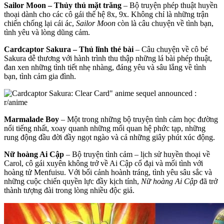
Sailor Moon – Thủy thủ mặt trăng
– Bộ truyện phép thuật huyền
thoại dành cho các cô gái thế hệ 8x, 9x. Không chỉ là những trận
chiến chống lại cái ác,
Sailor Moon
còn là câu chuyện về tình bạn,
tình yêu và lòng dũng cảm.
Cardcaptor Sakura – Thủ lĩnh thẻ bài
– Câu chuyện về cô bé
Sakura dễ thương với hành trình thu thập những lá bài phép thuật,
đan xen những tình tiết nhẹ nhàng, đáng yêu và sâu lắng về tình
bạn, tình cảm gia đình.
Marmalade Boy
– Một trong những bộ truyện tình cảm học đường
nổi tiếng nhất, xoay quanh những mối quan hệ phức tạp, những
rung động đầu đời đầy ngọt ngào và cả những giây phút xúc động.
Nữ hoàng Ai Cập
– Bộ truyện tình cảm – lịch sử huyền thoại về
Carol, cô gái xuyên không trở về Ai Cập cổ đại và mối tình với
hoàng tử Menfuisu. Với bối cảnh hoành tráng, tình yêu sâu sắc và
những cuộc chiến quyền lực đầy kịch tính,
Nữ hoàng Ai Cập
đã trở
thành tượng đài trong lòng nhiều độc giả.