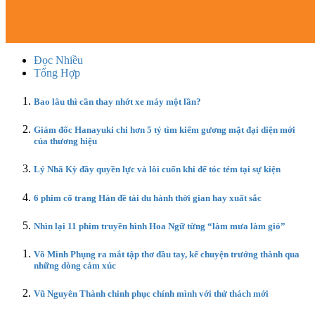
Đọc Nhiều
Tổng Hợp
Bao lâu thì cần thay nhớt xe máy một lần?
Giám đốc Hanayuki chi hơn 5 tỷ tìm kiếm gương mặt đại diện mới
của thương hiệu
Lý Nhã Kỳ đầy quyền lực và lôi cuốn khi để tóc tém tại sự kiện
6 phim cổ trang Hàn đề tài du hành thời gian hay xuất sắc
Nhìn lại 11 phim truyền hình Hoa Ngữ từng “làm mưa làm gió”
Võ Minh Phụng ra mắt tập thơ đầu tay, kể chuyện trưởng thành qua
những dòng cảm xúc
Vũ Nguyên Thành chinh phục chính mình với thử thách mới