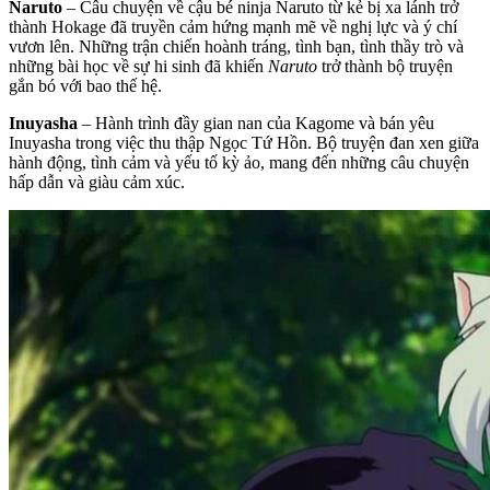
Naruto
– Câu chuyện về cậu bé ninja Naruto từ kẻ bị xa lánh trở
thành Hokage đã truyền cảm hứng mạnh mẽ về nghị lực và ý chí
vươn lên. Những trận chiến hoành tráng, tình bạn, tình thầy trò và
những bài học về sự hi sinh đã khiến
Naruto
trở thành bộ truyện
gắn bó với bao thế hệ.
Inuyasha
– Hành trình đầy gian nan của Kagome và bán yêu
Inuyasha trong việc thu thập Ngọc Tứ Hồn. Bộ truyện đan xen giữa
hành động, tình cảm và yếu tố kỳ ảo, mang đến những câu chuyện
hấp dẫn và giàu cảm xúc.