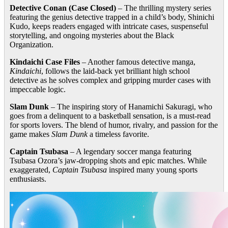
Detective Conan (Case Closed)
– The thrilling mystery series
featuring the genius detective trapped in a child’s body, Shinichi
Kudo, keeps readers engaged with intricate cases, suspenseful
storytelling, and ongoing mysteries about the Black
Organization.
Kindaichi Case Files
– Another famous detective manga,
Kindaichi
, follows the laid-back yet brilliant high school
detective as he solves complex and gripping murder cases with
impeccable logic.
Slam Dunk
– The inspiring story of Hanamichi Sakuragi, who
goes from a delinquent to a basketball sensation, is a must-read
for sports lovers. The blend of humor, rivalry, and passion for the
game makes
Slam Dunk
a timeless favorite.
Captain Tsubasa
– A legendary soccer manga featuring
Tsubasa Ozora’s jaw-dropping shots and epic matches. While
exaggerated,
Captain Tsubasa
inspired many young sports
enthusiasts.