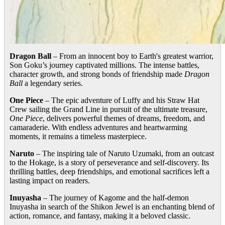
Dragon Ball
– From an innocent boy to Earth's greatest warrior,
Son Goku’s journey captivated millions. The intense battles,
character growth, and strong bonds of friendship made
Dragon
Ball
a legendary series.
One Piece
– The epic adventure of Luffy and his Straw Hat
Crew sailing the Grand Line in pursuit of the ultimate treasure,
One Piece
, delivers powerful themes of dreams, freedom, and
camaraderie. With endless adventures and heartwarming
moments, it remains a timeless masterpiece.
Naruto
– The inspiring tale of Naruto Uzumaki, from an outcast
to the Hokage, is a story of perseverance and self-discovery. Its
thrilling battles, deep friendships, and emotional sacrifices left a
lasting impact on readers.
Inuyasha
– The journey of Kagome and the half-demon
Inuyasha in search of the Shikon Jewel is an enchanting blend of
action, romance, and fantasy, making it a beloved classic.