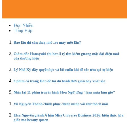
Đọc Nhiều
Tổng Hợp
Bao lâu thì cần thay nhớt xe máy một lần?
Giám đốc Hanayuki chi hơn 5 tỷ tìm kiếm gương mặt đại diện mới
của thương hiệu
Lý Nhã Kỳ đầy quyền lực và lôi cuốn khi để tóc tém tại sự kiện
6 phim cổ trang Hàn đề tài du hành thời gian hay xuất sắc
Nhìn lại 11 phim truyền hình Hoa Ngữ từng “làm mưa làm gió”
Vũ Nguyên Thành chinh phục chính mình với thử thách mới
Elsa Nguyễn giành Á hậu Miss Universe Business 2026, hiện thực hóa
giấc mơ beauty queen