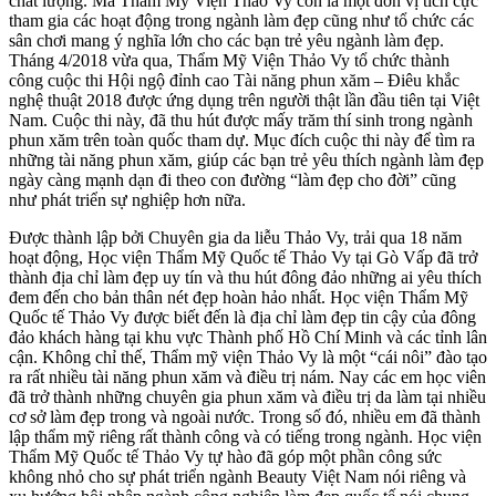
chất lượng. Mà Thẩm Mỹ Viện Thảo Vy còn là một đơn vị tích cực
tham gia các hoạt động trong ngành làm đẹp cũng như tổ chức các
sân chơi mang ý nghĩa lớn cho các bạn trẻ yêu ngành làm đẹp.
Tháng 4/2018 vừa qua, Thẩm Mỹ Viện Thảo Vy tổ chức thành
công cuộc thi Hội ngộ đỉnh cao Tài năng phun xăm – Điêu khắc
nghệ thuật 2018 được ứng dụng trên người thật lần đầu tiên tại Việt
Nam. Cuộc thi này, đã thu hút được mấy trăm thí sinh trong ngành
phun xăm trên toàn quốc tham dự. Mục đích cuộc thi này để tìm ra
những tài năng phun xăm, giúp các bạn trẻ yêu thích ngành làm đẹp
ngày càng mạnh dạn đi theo con đường “làm đẹp cho đời” cũng
như phát triển sự nghiệp hơn nữa.
Được thành lập bởi Chuyên gia da liễu Thảo Vy, trải qua 18 năm
hoạt động, Học viện Thẩm Mỹ Quốc tế Thảo Vy tại Gò Vấp đã trở
thành địa chỉ làm đẹp uy tín và thu hút đông đảo những ai yêu thích
đem đến cho bản thân nét đẹp hoàn hảo nhất. Học viện Thẩm Mỹ
Quốc tế Thảo Vy được biết đến là địa chỉ làm đẹp tin cậy của đông
đảo khách hàng tại khu vực Thành phố Hồ Chí Minh và các tỉnh lân
cận. Không chỉ thế, Thẩm mỹ viện Thảo Vy là một “cái nôi” đào tạo
ra rất nhiều tài năng phun xăm và điều trị nám. Nay các em học viên
đã trở thành những chuyên gia phun xăm và điều trị da làm tại nhiều
cơ sở làm đẹp trong và ngoài nước. Trong số đó, nhiều em đã thành
lập thẩm mỹ riêng rất thành công và có tiếng trong ngành. Học viện
Thẩm Mỹ Quốc tế Thảo Vy tự hào đã góp một phần công sức
không nhỏ cho sự phát triển ngành Beauty Việt Nam nói riêng và