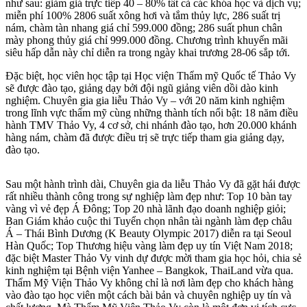
như sau: giảm giá trực tiếp 40 – 80% tất cả các khóa học và dịch vụ;
miễn phí 100% 2806 suất xông hơi và tắm thủy lực, 286 suất trị
nám, chàm tàn nhang giá chỉ 599.000 đồng; 286 suất phun chân
mày phong thủy giá chỉ 999.000 đồng. Chương trình khuyến mãi
siêu hấp dẫn này chỉ diễn ra trong ngày khai trương 28-06 sắp tới.
Đặc biệt, học viên học tập tại Học viện Thẩm mỹ Quốc tế Thảo Vy
sẽ được đào tạo, giảng dạy bởi đội ngũ giảng viên dồi dào kinh
nghiệm. Chuyên gia gia liễu Thảo Vy – với 20 năm kinh nghiệm
trong lĩnh vực thẩm mỹ cùng những thành tích nổi bật: 18 năm điều
hành TMV Thảo Vy, 4 cơ sở, chi nhánh đào tạo, hơn 20.000 khánh
hàng nám, chàm đã được điều trị sẽ trực tiếp tham gia giảng dạy,
đào tạo.
Sau một hành trình dài, Chuyên gia da liễu Thảo Vy đã gặt hái được
rất nhiều thành công trong sự nghiệp làm đẹp như: Top 10 bàn tay
vàng vì vẻ đẹp Á Đông; Top 20 nhà lãnh đạo doanh nghiệp giỏi;
Ban Giám khảo cuộc thi Tuyển chọn nhân tài ngành làm đẹp châu
Á – Thái Bình Dương (K Beauty Olympic 2017) diễn ra tại Seoul
Hàn Quốc; Top Thương hiệu vàng làm đẹp uy tín Việt Nam 2018;
đặc biệt Master Thảo Vy vinh dự được mời tham gia học hỏi, chia sẻ
kinh nghiệm tại Bệnh viện Yanhee – Bangkok, ThaiLand vừa qua.
Thẩm Mỹ Viện Thảo Vy không chỉ là nơi làm đẹp cho khách hàng
vào đào tạo học viên một cách bài bản và chuyên nghiệp uy tín và