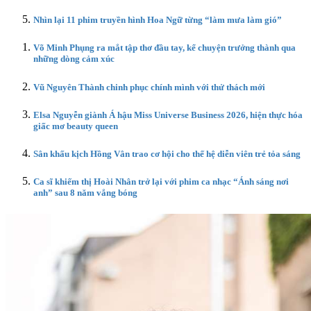
Nhìn lại 11 phim truyền hình Hoa Ngữ từng “làm mưa làm gió”
Võ Minh Phụng ra mắt tập thơ đầu tay, kể chuyện trưởng thành qua
những dòng cảm xúc
Vũ Nguyên Thành chinh phục chính mình với thử thách mới
Elsa Nguyễn giành Á hậu Miss Universe Business 2026, hiện thực hóa
giấc mơ beauty queen
Sân khấu kịch Hồng Vân trao cơ hội cho thế hệ diễn viên trẻ tỏa sáng
Ca sĩ khiếm thị Hoài Nhân trở lại với phim ca nhạc “Ánh sáng nơi
anh” sau 8 năm vắng bóng