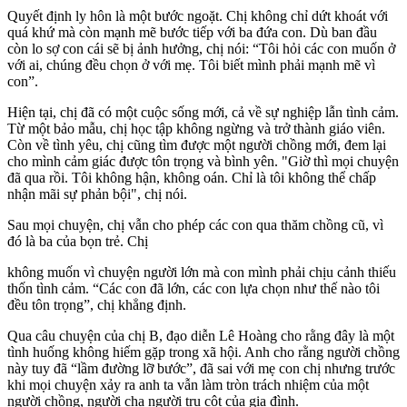
Quyết định ly hôn là một bước ngoặt. Chị không chỉ dứt khoát với
quá khứ mà còn mạnh mẽ bước tiếp với ba đứa con. Dù ban đầu
còn lo sợ con cái sẽ bị ảnh hưởng, chị nói: “Tôi hỏi các con muốn ở
với ai, chúng đều chọn ở với mẹ. Tôi biết mình phải mạnh mẽ vì
con”.
Hiện tại, chị đã có một cuộc sống mới, cả về sự nghiệp lẫn tình cảm.
Từ một bảo mẫu, chị học tập không ngừng và trở thành giáo viên.
Còn về tình yêu, chị cũng tìm được một người chồng mới, đem lại
cho mình cảm giác được tôn trọng và bình yên. "Giờ thì mọi chuyện
đã qua rồi. Tôi không hận, không oán. Chỉ là tôi không thể chấp
nhận mãi sự phản bội", chị nói.
Sau mọi chuyện, chị vẫn cho phép các con qua thăm chồng cũ, vì
đó là ba của bọn trẻ. Chị
không muốn vì chuyện người lớn mà con mình phải chịu cảnh thiếu
thốn tình cảm. “Các con đã lớn, các con lựa chọn như thế nào tôi
đều tôn trọng”, chị khẳng định.
Qua câu chuyện của chị B, đạo diễn Lê Hoàng cho rằng đây là một
tình huống không hiếm gặp trong xã hội. Anh cho rằng người chồng
này tuy đã “lầm đường lỡ bước”, đã sai với mẹ con chị nhưng trước
khi mọi chuyện xảy ra anh ta vẫn làm tròn trách nhiệm của một
người chồng, người cha người trụ cột của gia đình.