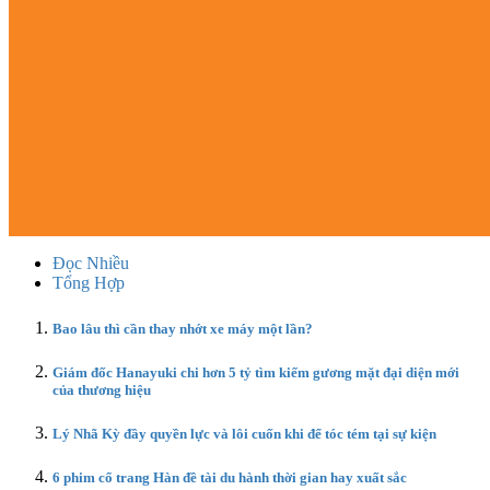
Đọc Nhiều
Tổng Hợp
Bao lâu thì cần thay nhớt xe máy một lần?
Giám đốc Hanayuki chi hơn 5 tỷ tìm kiếm gương mặt đại diện mới
của thương hiệu
Lý Nhã Kỳ đầy quyền lực và lôi cuốn khi để tóc tém tại sự kiện
6 phim cổ trang Hàn đề tài du hành thời gian hay xuất sắc