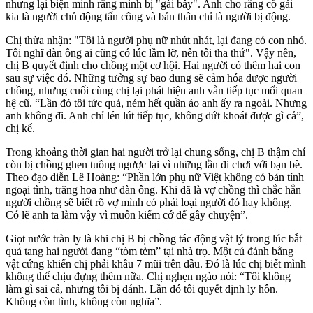
nhưng lại biện minh rằng mình bị "gài bẫy". Anh cho rằng cô gái
kia là người chủ động tấn công và bản thân chỉ là người bị động.
Chị thừa nhận: "Tôi là người phụ nữ nhút nhát, lại đang có con nhỏ.
Tôi nghĩ đàn ông ai cũng có lúc lầm lỡ, nên tôi tha thứ". Vậy nên,
chị B quyết định cho chồng một cơ hội. Hai người có thêm hai con
sau sự việc đó. Những tưởng sự bao dung sẽ cảm hóa được người
chồng, nhưng cuối cùng chị lại phát hiện anh vẫn tiếp tục mối quan
hệ cũ. “Lần đó tôi tức quá, ném hết quần áo anh ấy ra ngoài. Nhưng
anh không đi. Anh chỉ lén lút tiếp tục, không dứt khoát được gì cả”,
chị kể.
Trong khoảng thời gian hai người trở lại chung sống, chị B thậm chí
còn bị chồng ghen tuông ngược lại vì những lần đi chơi với bạn bè.
Theo đạo diễn Lê Hoàng: “Phần lớn phụ nữ Việt không có bản tính
ngoại tình, trăng hoa như đàn ông. Khi đã là vợ chồng thì chắc hẳn
người chồng sẽ biết rõ vợ mình có phải loại người đó hay không.
Có lẽ anh ta làm vậy vì muốn kiếm cớ để gây chuyện”.
Giọt nước tràn ly là khi chị B bị chồng tác động vật lý trong lúc bắt
quả tang hai người đang “tòm tèm” tại nhà trọ. Một cú đánh bằng
vật cứng khiến chị phải khâu 7 mũi trên đầu. Đó là lúc chị biết mình
không thể chịu đựng thêm nữa. Chị nghẹn ngào nói: “Tôi không
làm gì sai cả, nhưng tôi bị đánh. Lần đó tôi quyết định ly hôn.
Không còn tình, không còn nghĩa”.