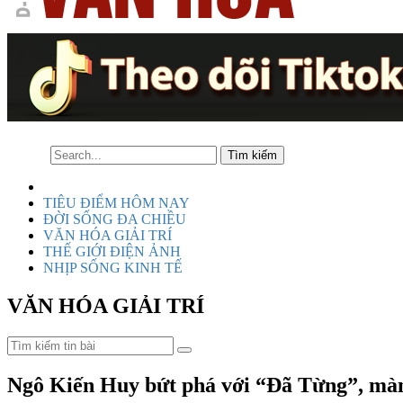
TIÊU ĐIỂM HÔM NAY
ĐỜI SỐNG ĐA CHIỀU
VĂN HÓA GIẢI TRÍ
THẾ GIỚI ĐIỆN ẢNH
NHỊP SỐNG KINH TẾ
VĂN HÓA GIẢI TRÍ
Ngô Kiến Huy bứt phá với “Đã Từng”, màn