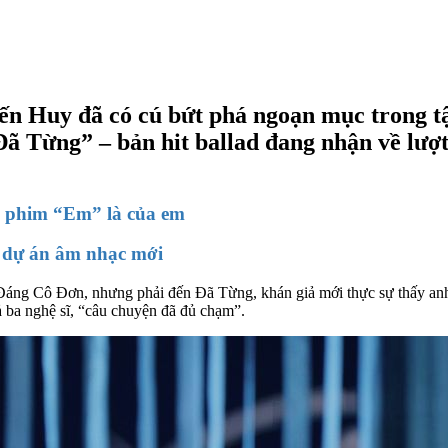
ến Huy đã có cú bứt phá ngoạn mục trong t
ã Từng” – bản hit ballad đang nhận về lượt
g phim “Em” là của em
 dự án âm nhạc mới
ng Cô Đơn, nhưng phải đến Đã Từng, khán giả mới thực sự thấy anh “
ả ba nghệ sĩ, “câu chuyện đã đủ chạm”.