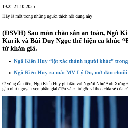
19:25 21-10-2025
Hãy là một trong những người thích nội dung này
(ĐSVH)
Sau màn chào sân an toàn, Ngô Ki
Karik và Bùi Duy Ngọc thể hiện ca khúc “Đ
từ khán giả.
Ngô Kiến Huy “lột xác thành người khác” tron
Ngô Kiến Huy ra mắt MV Lý Do, mở đầu chuỗi
Ở vòng đầu tiên, Ngô Kiến Huy ghi dấu với Người Như Anh Xứng Đá
gần như nguyên vẹn phần giai điệu và ca từ gốc vì theo chia sẻ của c