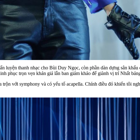
 huấn luyện thanh nhạc cho Bùi Duy Ngọc, còn phần dàn dựng sân khấ
inh phục trọn vẹn khán giả lẫn ban giám khảo để giành vị trí Nhất bản
 trộn với symphony và có yếu tố acapella. Chính điều đó khiến tôi ng