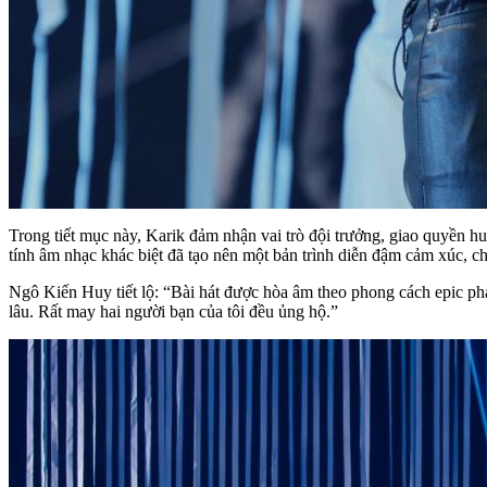
Trong tiết mục này, Karik đảm nhận vai trò đội trưởng, giao quyền
tính âm nhạc khác biệt đã tạo nên một bản trình diễn đậm cảm xúc, ch
Ngô Kiến Huy tiết lộ: “Bài hát được hòa âm theo phong cách epic pha
lâu. Rất may hai người bạn của tôi đều ủng hộ.”