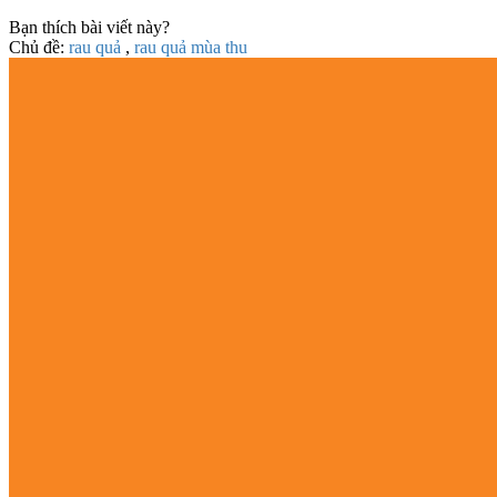
Bạn thích bài viết này?
Chủ đề:
rau quả
,
rau quả mùa thu