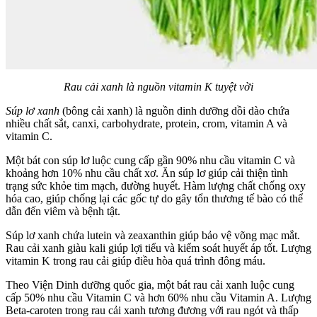
Rau cải xanh là nguồn vitamin K tuyệt vời
Súp lơ xanh
(bông cải xanh) là nguồn dinh dưỡng dồi dào chứa
nhiều chất sắt, canxi, carbohydrate, protein, crom, vitamin A và
vitamin C.
Một bát con súp lơ luộc cung cấp gần 90% nhu cầu vitamin C và
khoảng hơn 10% nhu cầu chất xơ. Ăn súp lơ giúp cải thiện tình
trạng sức khỏe tim mạch, đường huyết. Hàm lượng chất chống oxy
hóa cao, giúp chống lại các gốc tự do gây tổn thương tế bào có thể
dẫn đến viêm và bệnh tật.
Súp lơ xanh chứa lutein và zeaxanthin giúp bảo vệ võng mạc mắt.
Rau cải xanh giàu kali giúp lợi tiểu và kiểm soát huyết áp tốt. Lượng
vitamin K trong rau cải giúp điều hòa quá trình đông máu.
Theo Viện Dinh dưỡng quốc gia, một bát rau cải xanh luộc cung
cấp 50% nhu cầu Vitamin C và hơn 60% nhu cầu Vitamin A. Lượng
Beta-caroten trong rau cải xanh tương đương với rau ngót và thấp