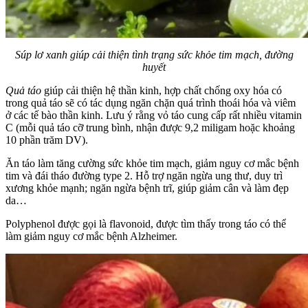
Súp lơ xanh giúp cải thiện tình trạng sức khỏe tim mạch, đường
huyết
Quả táo
giúp cải thiện hệ thần kinh, hợp chất chống oxy hóa có
trong quả táo sẽ có tác dụng ngăn chặn quá trình thoái hóa và viêm
ở các tế bào thần kinh. Lưu ý rằng vỏ táo cung cấp rất nhiều vitamin
C (mỗi quả táo cỡ trung bình, nhận được 9,2 miligam hoặc khoảng
10 phần trăm DV).
Ăn táo làm tăng cường sức khỏe tim mạch, giảm nguy cơ mắc bệnh
tim và đái tháo đường type 2. Hỗ trợ ngăn ngừa ung thư, duy trì
xương khỏe mạnh; ngăn ngừa bệnh trĩ, giúp giảm cân và làm đẹp
da…
Polyphenol được gọi là flavonoid, được tìm thấy trong táo có thể
làm giảm nguy cơ mắc bệnh Alzheimer.