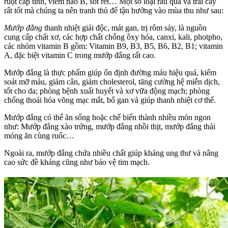
ruột cấp tính, viêm não B, sốt rét… Một số loại rau quả và trái cây
rất tốt mà chúng ta nên tranh thủ để tận hưởng vào mùa thu như sau:
Mướp đắng
thanh nhiệt giải độc, mát gan, trị rôm sảy, là nguồn
cung cấp chất xơ, các hợp chất chống ôxy hóa, canxi, kali, photpho,
các nhóm vitamin B gồm: Vitamin B9, B3, B5, B6, B2, B1; vitamin
A, đặc biệt vitamin C trong mướp đắng rất cao.
Mướp đắng là thực phẩm giúp ổn định đường máu hiệu quả, kiểm
soát mỡ máu, giảm cân, giảm cholesterol, tăng cường hệ miễn dịch,
tốt cho da; phòng bệnh xuất huyết và xơ vữa động mạch; phòng
chống thoái hóa võng mạc mắt, bổ gan và giúp thanh nhiệt cơ thể.
Mướp đắng có thể ăn sống hoặc chế biến thành nhiều món ngon
như: Mướp đắng xào trứng, mướp đắng nhồi thịt, mướp đắng thái
mỏng ăn cùng ruốc…
Ngoài ra, mướp đắng chứa nhiều chất giúp kháng ung thư và nâng
cao sức đề kháng cũng như bảo vệ tim mạch.