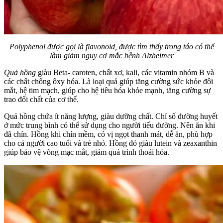
Polyphenol được gọi là flavonoid, được tìm thấy trong táo có thể
làm giảm nguy cơ mắc bệnh Alzheimer
Quả hồng
giàu Beta- caroten, chất xơ, kali, các vitamin nhóm B và
các chất chống ôxy hóa. Là loại quả giúp tăng cường sức khỏe đôi
mắt, hệ tim mạch, giúp cho hệ tiêu hóa khỏe mạnh, tăng cường sự
trao đổi chất của cơ thể.
Quả hồng chứa ít năng lượng, giàu dưỡng chất. Chỉ số đường huyết
ở mức trung bình có thể sử dụng cho người tiểu đường. Nên ăn khi
đã chín. Hồng khi chín mềm, có vị ngọt thanh mát, dễ ăn, phù hợp
cho cả người cao tuổi và trẻ nhỏ. Hồng đỏ giàu lutein và zeaxanthin
giúp bảo vệ võng mạc mắt, giảm quá trình thoái hóa.