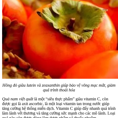
Hồng đỏ giàu lutein và zeaxanthin giúp bảo vệ võng mạc mắt, giảm
quá trình thoái hóa
Quả nam việt quất
là một “siêu thực phẩm” giàu vitamin C, còn
được gọi là axit ascorbic, là một loại vitamin tan trong nước giúp
tăng cường hệ thống miễn dịch. Vitamin C giúp đẩy nhanh quá trình
làm lành vết thương và tăng cường sức mạnh cho các mô lành. Loại
quả này còn được dùng làm dược phẩm và thuốc nhuộm.