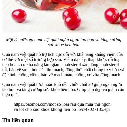
Một lý nước ép nam việt quất ngăn ngừa táo bón và tăng cường
sức khỏe tiêu hóa
Quả nam việt quất hỗ trợ tích cực đối với khả năng kháng viêm của
cơ thể với một số trường hợp sau: Viêm dạ dày, thấp khớp, rối loạn
tiêu hóa... có khả năng làm giảm cholesterol xấu, tăng cholesterol
tốt, bảo vệ sức khỏe của tim mạch, đồng thời chất chống ôxy hóa và
đặc tính chống viêm, bảo vệ mạch máu, chống xơ vữa động mạch.
Quả nam việt quất tươi hoặc khô đều chứa chất xơ giúp ngăn ngừa
táo bón và tăng cường sức khỏe tiêu hóa. Giúp làm đẹp và giảm cân
hiệu quả.
https://baomoi.com/mot-so-loai-rau-qua-mua-thu-ngon-
va-tot-cho-suc-khoe-khong-nen-bo-lo/c/47027135.epi
Tin liên quan