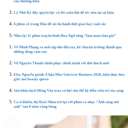
của thương hiệu
Lý Nhã Kỳ đầy quyền lực và lôi cuốn khi để tóc tém tại sự kiện
6 phim cổ trang Hàn đề tài du hành thời gian hay xuất sắc
Nhìn lại 11 phim truyền hình Hoa Ngữ từng “làm mưa làm gió”
Võ Minh Phụng ra mắt tập thơ đầu tay, kể chuyện trưởng thành qua
những dòng cảm xúc
Vũ Nguyên Thành chinh phục chính mình với thử thách mới
Elsa Nguyễn giành Á hậu Miss Universe Business 2026, hiện thực hóa
giấc mơ beauty queen
Sân khấu kịch Hồng Vân trao cơ hội cho thế hệ diễn viên trẻ tỏa sáng
Ca sĩ khiếm thị Hoài Nhân trở lại với phim ca nhạc “Ánh sáng nơi
anh” sau 8 năm vắng bóng