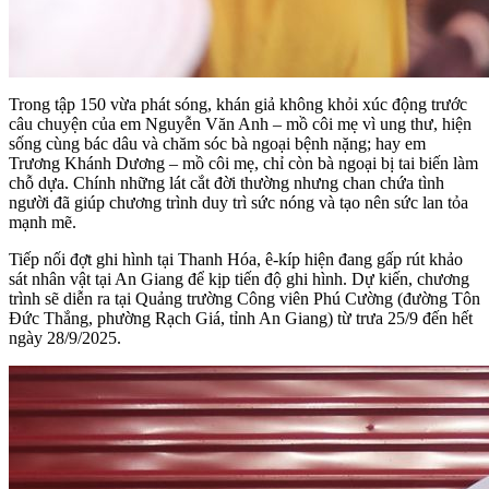
Trong tập 150 vừa phát sóng, khán giả không khỏi xúc động trước
câu chuyện của em Nguyễn Văn Anh – mồ côi mẹ vì ung thư, hiện
sống cùng bác dâu và chăm sóc bà ngoại bệnh nặng; hay em
Trương Khánh Dương – mồ côi mẹ, chỉ còn bà ngoại bị tai biến làm
chỗ dựa. Chính những lát cắt đời thường nhưng chan chứa tình
người đã giúp chương trình duy trì sức nóng và tạo nên sức lan tỏa
mạnh mẽ.
Tiếp nối đợt ghi hình tại Thanh Hóa, ê-kíp hiện đang gấp rút khảo
sát nhân vật tại An Giang để kịp tiến độ ghi hình. Dự kiến, chương
trình sẽ diễn ra tại Quảng trường Công viên Phú Cường (đường Tôn
Đức Thắng, phường Rạch Giá, tỉnh An Giang) từ trưa 25/9 đến hết
ngày 28/9/2025.