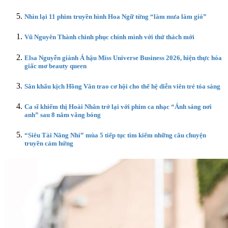
Nhìn lại 11 phim truyền hình Hoa Ngữ từng “làm mưa làm gió”
Vũ Nguyên Thành chinh phục chính mình với thử thách mới
Elsa Nguyễn giành Á hậu Miss Universe Business 2026, hiện thực hóa
giấc mơ beauty queen
Sân khấu kịch Hồng Vân trao cơ hội cho thế hệ diễn viên trẻ tỏa sáng
Ca sĩ khiếm thị Hoài Nhân trở lại với phim ca nhạc “Ánh sáng nơi
anh” sau 8 năm vắng bóng
“Siêu Tài Năng Nhí” mùa 5 tiếp tục tìm kiếm những câu chuyện
truyền cảm hứng