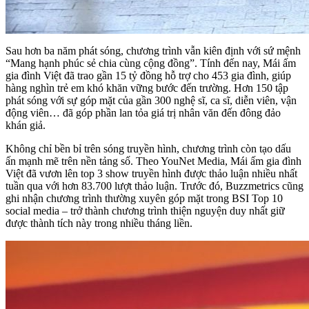
Sau hơn ba năm phát sóng, chương trình vẫn kiên định với sứ mệnh
“Mang hạnh phúc sẻ chia cùng cộng đồng”. Tính đến nay, Mái ấm
gia đình Việt đã trao gần 15 tỷ đồng hỗ trợ cho 453 gia đình, giúp
hàng nghìn trẻ em khó khăn vững bước đến trường. Hơn 150 tập
phát sóng với sự góp mặt của gần 300 nghệ sĩ, ca sĩ, diễn viên, vận
động viên… đã góp phần lan tỏa giá trị nhân văn đến đông đảo
khán giả.
Không chỉ bền bỉ trên sóng truyền hình, chương trình còn tạo dấu
ấn mạnh mẽ trên nền tảng số. Theo YouNet Media, Mái ấm gia đình
Việt đã vươn lên top 3 show truyền hình được thảo luận nhiều nhất
tuần qua với hơn 83.700 lượt thảo luận. Trước đó, Buzzmetrics cũng
ghi nhận chương trình thường xuyên góp mặt trong BSI Top 10
social media – trở thành chương trình thiện nguyện duy nhất giữ
được thành tích này trong nhiều tháng liền.