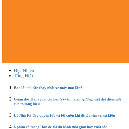
Đọc Nhiều
Tổng Hợp
Bao lâu thì cần thay nhớt xe máy một lần?
Giám đốc Hanayuki chi hơn 5 tỷ tìm kiếm gương mặt đại diện mới
của thương hiệu
Lý Nhã Kỳ đầy quyền lực và lôi cuốn khi để tóc tém tại sự kiện
6 phim cổ trang Hàn đề tài du hành thời gian hay xuất sắc