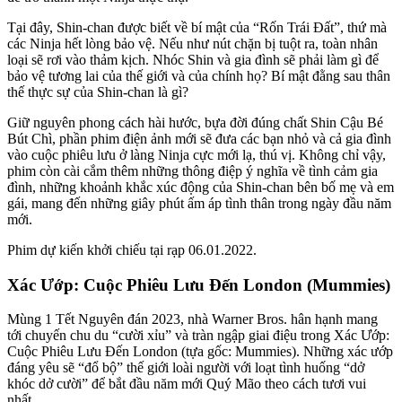
Tại đây, Shin-chan được biết về bí mật của “Rốn Trái Đất”, thứ mà
các Ninja hết lòng bảo vệ. Nếu như nút chặn bị tuột ra, toàn nhân
loại sẽ rơi vào thảm kịch. Nhóc Shin và gia đình sẽ phải làm gì để
bảo vệ tương lai của thế giới và của chính họ? Bí mật đằng sau thân
thế thực sự của Shin-chan là gì?
Giữ nguyên phong cách hài hước, bựa đời đúng chất Shin Cậu Bé
Bút Chì, phần phim điện ảnh mới sẽ đưa các bạn nhỏ và cả gia đình
vào cuộc phiêu lưu ở làng Ninja cực mới lạ, thú vị. Không chỉ vậy,
phim còn cài cắm thêm những thông điệp ý nghĩa về tình cảm gia
đình, những khoảnh khắc xúc động của Shin-chan bên bố mẹ và em
gái, mang đến những giây phút ấm áp tình thân trong ngày đầu năm
mới.
Phim dự kiến khởi chiếu tại rạp 06.01.2022.
Xác Ướp: Cuộc Phiêu Lưu Đến London (Mummies)
Mùng 1 Tết Nguyên đán 2023, nhà Warner Bros. hân hạnh mang
tới chuyến chu du “cười xỉu” và tràn ngập giai điệu trong Xác Ướp:
Cuộc Phiêu Lưu Đến London (tựa gốc: Mummies). Những xác ướp
đáng yêu sẽ “đổ bộ” thế giới loài người với loạt tình huống “dở
khóc dở cười” để bắt đầu năm mới Quý Mão theo cách tươi vui
nhất.