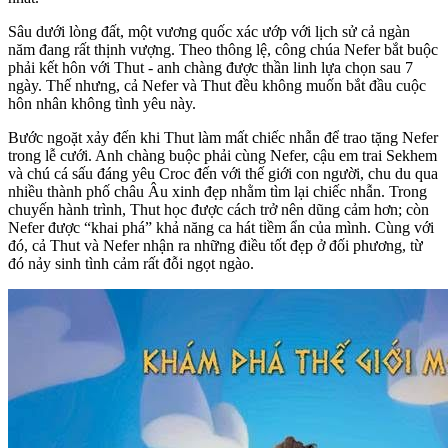
Sâu dưới lòng đất, một vương quốc xác ướp với lịch sử cả ngàn
năm đang rất thịnh vượng. Theo thông lệ, công chúa Nefer bắt buộc
phải kết hôn với Thut - anh chàng được thần linh lựa chọn sau 7
ngày. Thế nhưng, cả Nefer và Thut đều không muốn bắt đầu cuộc
hôn nhân không tình yêu này.
Bước ngoặt xảy đến khi Thut làm mất chiếc nhẫn để trao tặng Nefer
trong lễ cưới. Anh chàng buộc phải cùng Nefer, cậu em trai Sekhem
và chú cá sấu đáng yêu Croc đến với thế giới con người, chu du qua
nhiều thành phố châu Âu xinh đẹp nhằm tìm lại chiếc nhẫn. Trong
chuyến hành trình, Thut học được cách trở nên dũng cảm hơn; còn
Nefer được “khai phá” khả năng ca hát tiềm ẩn của mình. Cùng với
đó, cả Thut và Nefer nhận ra những điều tốt đẹp ở đối phương, từ
đó nảy sinh tình cảm rất đỗi ngọt ngào.