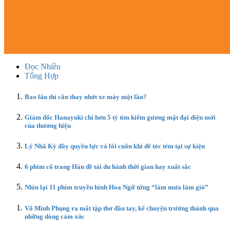
Đọc Nhiều
Tổng Hợp
Bao lâu thì cần thay nhớt xe máy một lần?
Giám đốc Hanayuki chi hơn 5 tỷ tìm kiếm gương mặt đại diện mới
của thương hiệu
Lý Nhã Kỳ đầy quyền lực và lôi cuốn khi để tóc tém tại sự kiện
6 phim cổ trang Hàn đề tài du hành thời gian hay xuất sắc
Nhìn lại 11 phim truyền hình Hoa Ngữ từng “làm mưa làm gió”
Võ Minh Phụng ra mắt tập thơ đầu tay, kể chuyện trưởng thành qua
những dòng cảm xúc