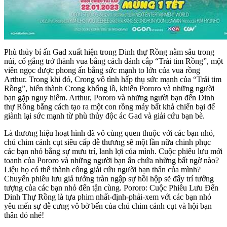
Phù thủy bí ấn Gad xuất hiện trong Dinh thự Rồng nằm sâu trong
núi, cố gắng trở thành vua bằng cách đánh cắp “Trái tim Rồng”, một
viên ngọc được phong ấn bằng sức mạnh to lớn của vua rồng
Arthur. Trong khi đó, Crong vô tình hấp thụ sức mạnh của “Trái tim
Rồng”, biến thành Crong khổng lồ, khiến Pororo và những người
bạn gặp nguy hiểm. Arthur, Pororo và những người bạn đến Dinh
thự Rồng bằng cách tạo ra một con rồng máy bất khả chiến bại để
giành lại sức mạnh từ phù thủy độc ác Gad và giải cứu bạn bè.
Là thương hiệu hoạt hình đã vô cùng quen thuộc với các bạn nhỏ,
chú chim cánh cụt siêu cấp dễ thương sẽ một lần nữa chinh phục
các bạn nhỏ bằng sự mưu trí, lanh lợi của mình. Cuộc phiêu lưu mới
toanh của Pororo và những người bạn ẩn chứa những bất ngờ nào?
Liệu họ có thể thành công giải cứu người bạn thân của mình?
Chuyến phiêu lưu giả tưởng tràn ngập sự hồi hộp sẽ đẩy trí tưởng
tượng của các bạn nhỏ đến tận cùng. Pororo: Cuộc Phiêu Lưu Đến
Dinh Thự Rồng là tựa phim nhất-định-phải-xem với các bạn nhỏ
yêu mến sự dễ cưng vô bờ bến của chú chim cánh cụt và hội bạn
thân đó nhé!