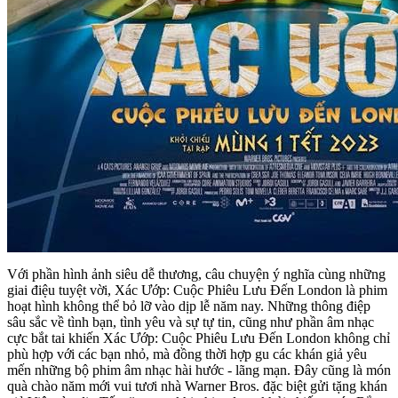
Với phần hình ảnh siêu dễ thương, câu chuyện ý nghĩa cùng những
giai điệu tuyệt vời, Xác Ướp: Cuộc Phiêu Lưu Đến London là phim
hoạt hình không thể bỏ lỡ vào dịp lễ năm nay. Những thông điệp
sâu sắc về tình bạn, tình yêu và sự tự tin, cũng như phần âm nhạc
cực bắt tai khiến Xác Ướp: Cuộc Phiêu Lưu Đến London không chỉ
phù hợp với các bạn nhỏ, mà đồng thời hợp gu các khán giả yêu
mến những bộ phim âm nhạc hài hước - lãng mạn. Đây cũng là món
quà chào năm mới vui tươi nhà Warner Bros. đặc biệt gửi tặng khán