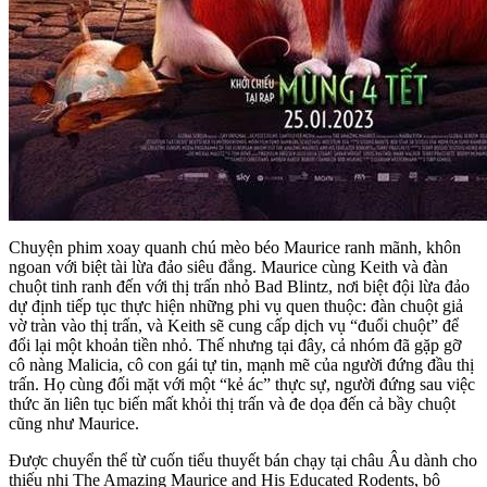
Chuyện phim xoay quanh chú mèo béo Maurice ranh mãnh, khôn
ngoan với biệt tài lừa đảo siêu đẳng. Maurice cùng Keith và đàn
chuột tinh ranh đến với thị trấn nhỏ Bad Blintz, nơi biệt đội lừa đảo
dự định tiếp tục thực hiện những phi vụ quen thuộc: đàn chuột giả
vờ tràn vào thị trấn, và Keith sẽ cung cấp dịch vụ “đuổi chuột” để
đổi lại một khoản tiền nhỏ. Thế nhưng tại đây, cả nhóm đã gặp gỡ
cô nàng Malicia, cô con gái tự tin, mạnh mẽ của người đứng đầu thị
trấn. Họ cùng đối mặt với một “kẻ ác” thực sự, người đứng sau việc
thức ăn liên tục biến mất khỏi thị trấn và đe dọa đến cả bầy chuột
cũng như Maurice.
Được chuyển thể từ cuốn tiểu thuyết bán chạy tại châu Âu dành cho
thiếu nhi The Amazing Maurice and His Educated Rodents, bộ