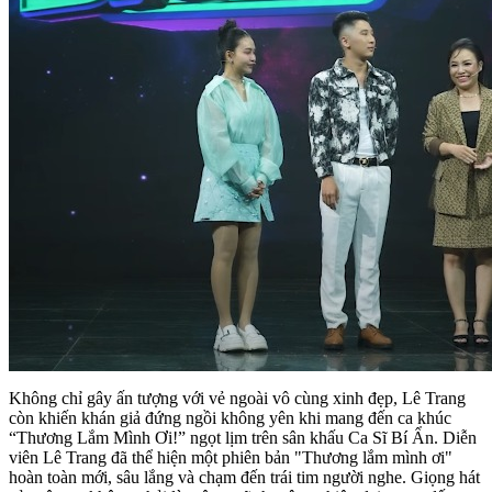
Không chỉ gây ấn tượng với vẻ ngoài vô cùng xinh đẹp, Lê Trang
còn khiến khán giả đứng ngồi không yên khi mang đến ca khúc
“Thương Lắm Mình Ơi!” ngọt lịm trên sân khấu Ca Sĩ Bí Ẩn. Diễn
viên Lê Trang đã thể hiện một phiên bản "Thương lắm mình ơi"
hoàn toàn mới, sâu lắng và chạm đến trái tim người nghe. Giọng hát