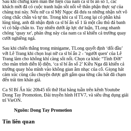
Sau khi chứng kiến màn thể hiện của nam ca sĩ bí ẩn số 1, các
khách mời đã có cuộc tranh luận sôi nổi về thân phận thực sự của
chàng trai này. Nếu nữ ca sĩ Mỹ Ngọc đã đưa ra những nhận xét vô
cùng chắc chắn và tự tin. Trong khi ca sĩ TLong lại có phần khá
lúng túng, anh đã nhận định ca sĩ bí ẩn số 1 là một cầu thủ đá banh
vì có bắp chân to. Tuy nhiên dưới áp lực dư luận, TLong nhanh
chóng ‘quay xe', phản ứng này của nam ca sĩ khiến cả trường quay
cười nghiêng ngả.
Sau khi chiến thắng trong minigame, TLong quyết định ‘đối đầu’
với Lê Trang khi chọn loại nữ ca sĩ bí ẩn 2 - ‘người quen' của Lê
Trang làm cho không khí càng sôi nổi. Chọn ca khúc “Tình Đời"
cho màn trình diễn lộ diện, ‘ca sĩ bí ẩn số 2’ Kiều Nga đã khiến cả
trường quay hòa mình vào không gian âm nhạc của cô. Giọng hát
cảm xúc cùng câu chuyện được gửi gắm qua từng câu hát đã chạm
đến trái tim khán giả.
Ca Sĩ Bí Ẩn lúc 20h45 tối thứ Hai hàng tuần trên kênh Youtube
Dong Tay Promotion, Đài truyền hình HTV7, và siêu ứng dụng giải
trí VieON.
Nguồn: Dong Tay Promotion
Tin liên quan