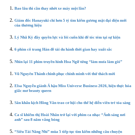
Bao lâu thì cần thay nhớt xe máy một lần?
Giám đốc Hanayuki chi hơn 5 tỷ tìm kiếm gương mặt đại diện mới
của thương hiệu
Lý Nhã Kỳ đầy quyền lực và lôi cuốn khi để tóc tém tại sự kiện
6 phim cổ trang Hàn đề tài du hành thời gian hay xuất sắc
Nhìn lại 11 phim truyền hình Hoa Ngữ từng “làm mưa làm gió”
Vũ Nguyên Thành chinh phục chính mình với thử thách mới
Elsa Nguyễn giành Á hậu Miss Universe Business 2026, hiện thực hóa
giấc mơ beauty queen
Sân khấu kịch Hồng Vân trao cơ hội cho thế hệ diễn viên trẻ tỏa sáng
Ca sĩ khiếm thị Hoài Nhân trở lại với phim ca nhạc “Ánh sáng nơi
anh” sau 8 năm vắng bóng
“Siêu Tài Năng Nhí” mùa 5 tiếp tục tìm kiếm những câu chuyện