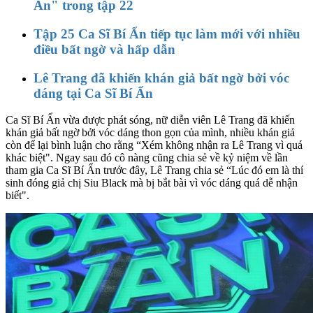
Ẩn" trong tập 22
Tập 25 Ca Sĩ Bí Ẩn tiếp tục làm mới với nhiều
điều bất ngờ và hấp dẫn
Lê Trang đã khiến khán giả bất ngờ bởi vóc
dáng tại Ca Sĩ Bí Ẩn
Ca Sĩ Bí Ẩn vừa được phát sóng, nữ diễn viên Lê Trang đã khiến
khán giả bất ngờ bởi vóc dáng thon gọn của mình, nhiều khán giả
còn để lại bình luận cho rằng “Xém không nhận ra Lê Trang vì quá
khác biệt". Ngay sau đó cô nàng cũng chia sẻ về kỷ niệm về lần
tham gia Ca Sĩ Bí Ẩn trước đây, Lê Trang chia sẻ “Lúc đó em là thí
sinh đóng giả chị Siu Black mà bị bắt bài vì vóc dáng quá dễ nhận
biết".