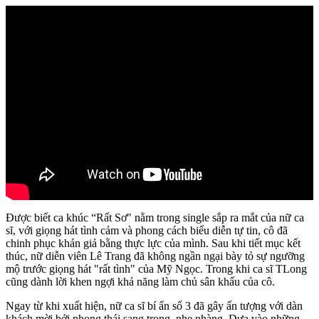
Được biết ca khúc “Rất Sơ" nằm trong single sắp ra mắt của nữ ca
sĩ, với giọng hát tình cảm và phong cách biểu diễn tự tin, cô đã
chinh phục khán giả bằng thực lực của mình. Sau khi tiết mục kết
thúc, nữ diễn viên Lê Trang đã không ngần ngại bày tỏ sự ngưỡng
mộ trước giọng hát "rất tình" của Mỹ Ngọc. Trong khi ca sĩ TLong
cũng dành lời khen ngợi khả năng làm chủ sân khấu của cô.
Ngay từ khi xuất hiện, nữ ca sĩ bí ẩn số 3 đã gây ấn tượng với dàn
khách mời bởi phong thái sang trọng, nhẹ nhàng. Dựa vào những