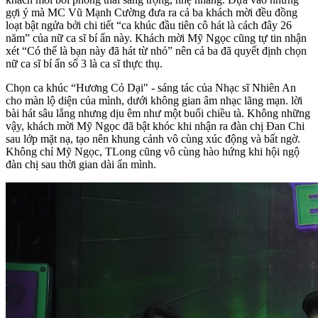
gợi ý mà MC Vũ Mạnh Cường đưa ra cả ba khách mời đều đồng
loạt bật ngửa bởi chi tiết “ca khúc đầu tiên cô hát là cách đây 26
năm” của nữ ca sĩ bí ẩn này. Khách mời Mỹ Ngọc cũng tự tin nhận
xét “Có thể là bạn này đã hát từ nhỏ” nên cả ba đã quyết định chọn
nữ ca sĩ bí ẩn số 3 là ca sĩ thực thụ.
Chọn ca khúc “Hương Cỏ Dại" - sáng tác của Nhạc sĩ Nhiên An
cho màn lộ diện của mình, dưới không gian âm nhạc lãng mạn. lời
bài hát sâu lắng nhưng dịu êm như một buổi chiều tà. Không những
vậy, khách mời Mỹ Ngọc đã bật khóc khi nhận ra đàn chị Đan Chi
sau lớp mặt nạ, tạo nên khung cảnh vô cùng xúc động và bất ngờ.
Không chỉ Mỹ Ngọc, TLong cũng vô cùng hào hứng khi hội ngộ
đàn chị sau thời gian dài ẩn mình.