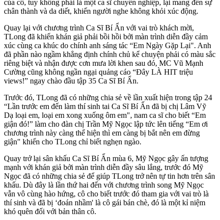
của cô, tuy không phải là một ca sĩ chuyên nghiệp, lại mang đến sự
chân thành và da diết, khiến người nghe không khỏi xúc động.
Quay lại với chương trình Ca Sĩ Bí Ẩn với vai trò khách mời,
TLong đã khiến khán giả phải bồi hồi bởi màn trình diễn đầy cảm
xúc cùng ca khúc do chính anh sáng tác “Em Ngày Gặp Lại". Anh
đã phần nào ngầm khẳng định chính chủ kể chuyện phải có màu sắc
riêng biệt và nhận được cơn mưa lời khen sau đó, MC Vũ Mạnh
Cường cũng không ngần ngại quảng cáo “Đây LÀ HIT triệu
views!” ngay chào đầu tập 35 Ca Sĩ Bí Ẩn.
Trước đó, TLong đã có những chia sẻ về lần xuất hiện trong tập 24
“Lần trước em đến làm thí sinh tai Ca Sĩ Bí Ẩn đã bị chị Lâm Vỹ
Dạ loại em, loại em xong xuống ôm em", nam ca sĩ cho biết “Em
giận đó!” làm cho đàn chị Trần Mỹ Ngọc lập tức lên tiếng “Em ơi
chương trình này càng thể hiện thì em càng bị bắt nên em đừng
giận" khiến cho TLong chỉ biết nghẹn ngào.
Quay trở lại sân khấu Ca Sĩ Bí Ẩn mùa 6, Mỹ Ngọc gây ấn tượng
mạnh với khán giả bởi màn trình diễn đầy sâu lắng, trước đó Mỹ
Ngọc đã có những chia sẻ để giúp TLong trở nên tự tin hơn trên sân
khấu. Dù đây là lần thứ hai đến với chương trình song Mỹ Ngọc
vẫn vô cùng hào hứng, cô cho biết trước đó tham gia với vai trò là
thí sinh và đã bị ‘đoán nhầm' là cô gái bán chè, đó là một kỉ niệm
khó quên đối với bản thân cô.