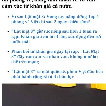
cảm xúc từ khán giả cả nước.
Vì sao Lật mặt 8: Vòng tay nắng đứng Top 1
phòng vé Việt chỉ sau 2 ngày chiếu sớm?
“Lật mặt 8” giữ sức nóng sau hơn 1 tuần ra
rạp: Khán giả xem tới 3 lần, xúc động đến rơi
nước mắt
Phản hồi từ khán giả ngay tại rạp: “Lật Mặt
8” đầy cảm xúc và nhân văn, không như lời
chê trên mạng
“Lật mặt 8” ra mắt quốc tế, phim Việt đầu tiên
phát hành rộng rãi ở 4 châu lục