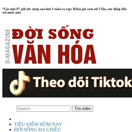
“Lật mặt 8” giữ sức nóng sau hơn 1 tuần ra rạp: Khán giả xem tới 3 lần, xúc động đến
rơi nước mắt
TIÊU ĐIỂM HÔM NAY
ĐỜI SỐNG ĐA CHIỀU