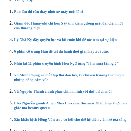
Bao lâu thì cần thay nhớt xe máy một lần?
Giám đốc Hanayuki chi hơn 5 tỷ tìm kiếm gương mặt đại diện mới
của thương hiệu
Lý Nhã Kỳ đầy quyền lực và lôi cuốn khi để tóc tém tại sự kiện
6 phim cổ trang Hàn đề tài du hành thời gian hay xuất sắc
Nhìn lại 11 phim truyền hình Hoa Ngữ từng “làm mưa làm gió”
Võ Minh Phụng ra mắt tập thơ đầu tay, kể chuyện trưởng thành qua
những dòng cảm xúc
Vũ Nguyên Thành chinh phục chính mình với thử thách mới
Elsa Nguyễn giành Á hậu Miss Universe Business 2026, hiện thực hóa
giấc mơ beauty queen
Sân khấu kịch Hồng Vân trao cơ hội cho thế hệ diễn viên trẻ tỏa sáng