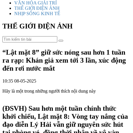
VĂN HÓA GIẢI TRÍ
THẾ GIỚI ĐIỆN ẢNH
NHỊP SỐNG KINH TẾ
THẾ GIỚI ĐIỆN ẢNH
“Lật mặt 8” giữ sức nóng sau hơn 1 tuần
ra rạp: Khán giả xem tới 3 lần, xúc động
đến rơi nước mắt
10:35 08-05-2025
Hãy là một trong những người thích nội dung này
(ĐSVH)
Sau hơn một tuần chính thức
khởi chiếu, Lật mặt 8: Vòng tay nắng của
đạo diễn Lý Hải vẫn giữ nguyên sức hút
tại phòng vé, đồng thời nhận về vô vàn