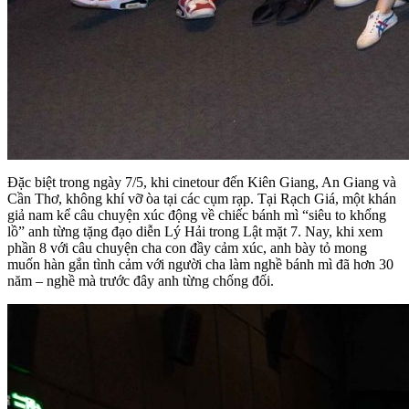
Đặc biệt trong ngày 7/5, khi cinetour đến Kiên Giang, An Giang và
Cần Thơ, không khí vỡ òa tại các cụm rạp. Tại Rạch Giá, một khán
giả nam kể câu chuyện xúc động về chiếc bánh mì “siêu to khổng
lồ” anh từng tặng đạo diễn Lý Hải trong Lật mặt 7. Nay, khi xem
phần 8 với câu chuyện cha con đầy cảm xúc, anh bày tỏ mong
muốn hàn gắn tình cảm với người cha làm nghề bánh mì đã hơn 30
năm – nghề mà trước đây anh từng chống đối.