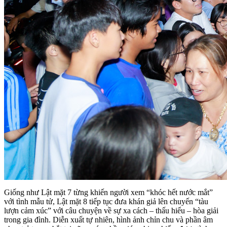
Giống như Lật mặt 7 từng khiến người xem “khóc hết nước mắt”
với tình mẫu tử, Lật mặt 8 tiếp tục đưa khán giả lên chuyến “tàu
lượn cảm xúc” với câu chuyện về sự xa cách – thấu hiểu – hòa giải
trong gia đình. Diễn xuất tự nhiên, hình ảnh chỉn chu và phần âm