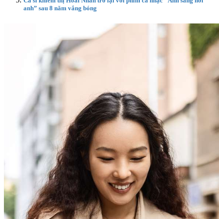
Ca sĩ khiếm thị Hoài Nhân trở lại với phim ca nhạc “Ánh sáng nơi
anh” sau 8 năm vắng bóng