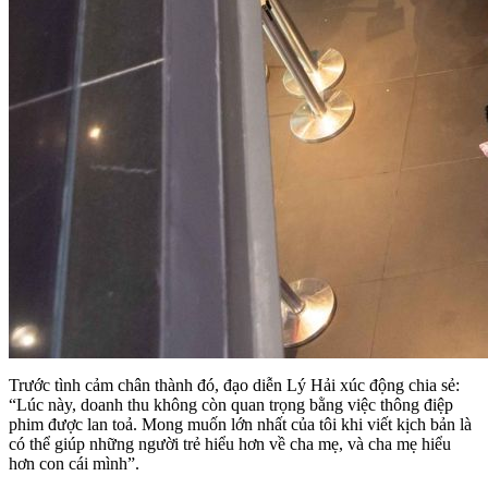
Trước tình cảm chân thành đó, đạo diễn Lý Hải xúc động chia sẻ:
“Lúc này, doanh thu không còn quan trọng bằng việc thông điệp
phim được lan toả. Mong muốn lớn nhất của tôi khi viết kịch bản là
có thể giúp những người trẻ hiểu hơn về cha mẹ, và cha mẹ hiểu
hơn con cái mình”.