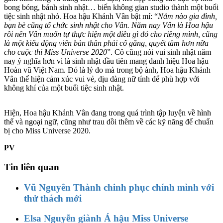
bong bóng, bánh sinh nhật… biến không gian studio thành một buổi
tiệc sinh nhật nhỏ. Hoa hậu Khánh Vân bật mí: “
Năm nào gia đình,
bạn bè cũng tổ chức sinh nhật cho Vân. Năm nay Vân là Hoa hậu
rồi nên Vân muốn tự thực hiện một điều gì đó cho riêng mình, cũng
là một kiểu động viên bản thân phải cố gắng, quyết tâm hơn nữa
cho cuộc thi Miss Universe 2020
”. Cô cũng nói vui sinh nhật năm
nay ý nghĩa hơn vì là sinh nhật đầu tiên mang danh hiệu Hoa hậu
Hoàn vũ Việt Nam. Đó là lý do mà trong bộ ành, Hoa hậu Khánh
Vân thể hiện cảm xúc vui vẻ, dịu dàng nữ tính để phù hợp với
không khí của một buổi tiệc sinh nhật.
Hiện, Hoa hậu Khánh Vân đang trong quá trình tập luyện về hình
thể và ngoại ngữ, cũng như trau dồi thêm về các kỹ năng để chuẩn
bị cho Miss Universe 2020.
PV
Tin liên quan
Vũ Nguyên Thành chinh phục chính mình với
thử thách mới
Elsa Nguyễn giành Á hậu Miss Universe