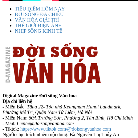
TIÊU ĐIỂM HÔM NAY
ĐỜI SỐNG ĐA CHIỀU
VĂN HÓA GIẢI TRÍ
THẾ GIỚI ĐIỆN ẢNH
NHỊP SỐNG KINH TẾ
Digital Magazine Đời sống Văn hóa
Địa chỉ liên hệ
- Miền Bắc:
Tầng 22- Tòa nhà Keangnam Hanoi Landmark,
Phường Mễ Trì, Quận Nam Từ Liêm, Hà Nội
- Miền Nam:
60A Trường Sơn, Phường 2, Tân Bình, Hồ Chí Minh
-
Mail:
Lienhe@doisongvanhoa.com
-
Tiktok:
https://www.tiktok.com/@doisongvanhoa.com
Người chịu trách nhiệm nội dung: Bà Nguyễn Thị Thúy An