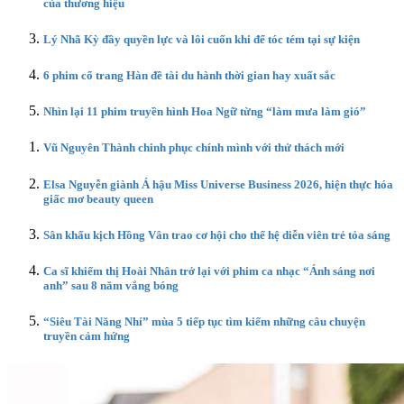
của thương hiệu
Lý Nhã Kỳ đầy quyền lực và lôi cuốn khi để tóc tém tại sự kiện
6 phim cổ trang Hàn đề tài du hành thời gian hay xuất sắc
Nhìn lại 11 phim truyền hình Hoa Ngữ từng “làm mưa làm gió”
Vũ Nguyên Thành chinh phục chính mình với thử thách mới
Elsa Nguyễn giành Á hậu Miss Universe Business 2026, hiện thực hóa
giấc mơ beauty queen
Sân khấu kịch Hồng Vân trao cơ hội cho thế hệ diễn viên trẻ tỏa sáng
Ca sĩ khiếm thị Hoài Nhân trở lại với phim ca nhạc “Ánh sáng nơi
anh” sau 8 năm vắng bóng
“Siêu Tài Năng Nhí” mùa 5 tiếp tục tìm kiếm những câu chuyện
truyền cảm hứng