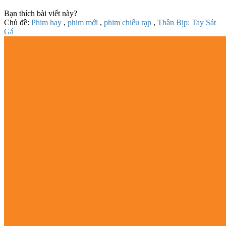
Bạn thích bài viết này?
Chủ đề:
Phim hay
,
phim mới
,
phim chiếu rạp
,
Thần Bịp: Tay Sát
Gá