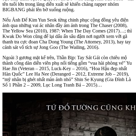
tên tuổi lớn trong làng diễn xuất sẽ khiến chàng rapper nhóm
BIGBANG phải lên bờ xuống ruộng.
Nếu Ảnh Đế Kim Yun Seok từng chinh phục cộng đồng yêu điện
ảnh qua những vai ác nhân đầy ám ảnh trong The Chaser (2008),
The Yellow Sea (2010), 1987: When The Day Comes (2017)…; thì
Kwak Do Won cũng để lại dấu ấn sâu đậm nơi người xem với gã
thanh tra cực đoan Cha Dong Young (The Attorney, 2013), hay tay
cảnh sát vô tích sự Jong Goo (The Wailing, 2016).
Ngoài 3 gương mặt kể trên, Thần Bịp: Tay Sát Gái còn chiêu mộ
thành công dàn diễn viên phụ nổi tiếng gồm “vua hài phòng vé” Yu
Hae Jin (Veteran – 2015, Luck-Key – 2016), “Hoa Hậu đẹp nhất
Hàn Quốc” Lee Ha Nee (Deranged – 2012, Extreme Job – 2019),
“mỹ nhân bị ghét nhất màn ảnh nhỏ” Shin Se Kyung (Gia Đình Là
Số 1 Phần 2 – 2009, Lục Long Tranh Bá – 2015)…