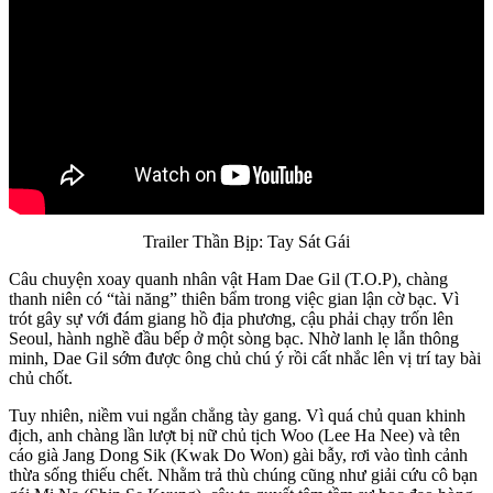
Trailer Thần Bịp: Tay Sát Gái
Câu chuyện xoay quanh nhân vật Ham Dae Gil (T.O.P), chàng
thanh niên có “tài năng” thiên bẩm trong việc gian lận cờ bạc. Vì
trót gây sự với đám giang hồ địa phương, cậu phải chạy trốn lên
Seoul, hành nghề đầu bếp ở một sòng bạc. Nhờ lanh lẹ lẫn thông
minh, Dae Gil sớm được ông chủ chú ý rồi cất nhắc lên vị trí tay bài
chủ chốt.
Tuy nhiên, niềm vui ngắn chẳng tày gang. Vì quá chủ quan khinh
địch, anh chàng lần lượt bị nữ chủ tịch Woo (Lee Ha Nee) và tên
cáo già Jang Dong Sik (Kwak Do Won) gài bẫy, rơi vào tình cảnh
thừa sống thiếu chết. Nhằm trả thù chúng cũng như giải cứu cô bạn