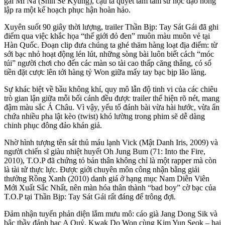
gái Mi Na (Shin Se Kyung), cậu ta quyết tâm tầm sư học đạo hòng
lập ra một kế hoạch phục hận hoàn hảo.
Xuyên suốt 90 giây thời lượng, trailer Thần Bịp: Tay Sát Gái đã ghi
điểm qua việc khắc họa “thế giới đỏ đen” muôn màu muôn vẻ tại
Hàn Quốc. Đoạn clip đưa chúng ta ghé thăm hàng loạt địa điểm: từ
sới bạc nhỏ hoạt động lén lút, những sòng bài luôn biết cách “móc
túi” người chơi cho đến các màn so tài cao thấp căng thẳng, có số
tiền đặt cược lên tới hàng tỷ Won giữa mấy tay bạc bịp lão làng.
Sự khác biệt về bầu không khí, quy mô lẫn độ tinh vi của các chiêu
trò gian lận giữa mỗi bối cảnh đều được trailer thể hiện rõ nét, mang
đậm màu sắc Á Châu. Vì vậy, yếu tố đánh bài vừa hài hước, vừa ẩn
chứa nhiều pha lật kèo (twist) khó lường trong phim sẽ dễ dàng
chinh phục đông đảo khán giả.
Nhờ hình tượng tên sát thủ máu lạnh Vick (Mật Danh Iris, 2009) và
người chiến sĩ giàu nhiệt huyết Oh Jung Bum (71: Into the Fire,
2010), T.O.P đã chứng tỏ bản thân không chỉ là một rapper mà còn
là tài tử thực lực. Được giới chuyên môn công nhận bằng giải
thưởng Rồng Xanh (2010) danh giá ở hạng mục Nam Diễn Viên
Mới Xuất Sắc Nhất, nên màn hóa thân thành “bad boy” cờ bạc của
T.O.P tại Thần Bịp: Tay Sát Gái rất đáng để trông đợi.
Đảm nhận tuyến phản diện lắm mưu mô: cáo già Jang Dong Sik và
bậc thầy đánh bạc A Quỷ, Kwak Do Won cùng Kim Yun Seok – hai