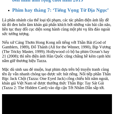
Phim hay tháng 7: ‘Tiếng Vọng Từ Địa Ngục’
Là phân nhánh của thể loại tội phạm, các tác phẩm điện ảnh lấy đề
tài đỏ đen luôn làm khán giả phấn khích bởi những ván bài cân não,
liên tục thay đổi cục diện song hành cùng một phi vụ lừa đảo ngoài
sức tưởng tượng.
Nếu xứ Cảng Thơm Hong Kong nổi tiếng với Thần Bài (God of
Gamblers, 1989), Đổ Thánh (All for the Winner, 1990), Bịp Vương
(The Tricky Master, 1999); Hollywood có bộ ba phim Ocean’s hay
21 (2008); thì nền điện ảnh Hàn Quốc cũng chẳng hề kém cạnh khi
nắm giữ thương hiệu Tazza.
Mặc dù sinh sau đẻ muộn, loạt phim dựa trên bộ truyện tranh cùng
tên ấy vẫn nhanh chóng tạo được sức hút riêng. Nối tiếp phần Thần
Bịp: Jack Chột (Tazza: One Eyed Jack) công chiếu hồi năm ngoái,
khán giả Việt Nam sẽ được thưởng thức Thần Bịp: Tay Sát Gái
(Tazza 2: The Hidden Card) vào dịp cận Tết Nhâm Dần sắp tới.