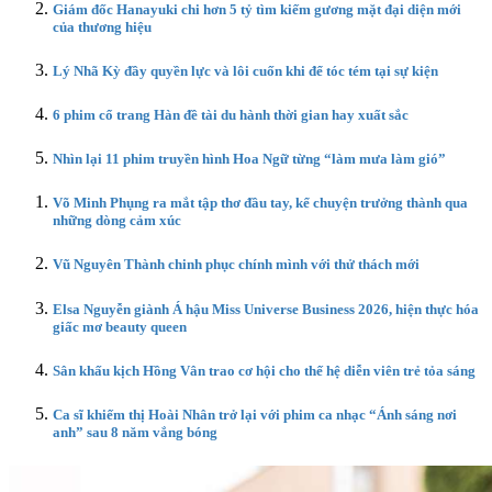
Giám đốc Hanayuki chi hơn 5 tỷ tìm kiếm gương mặt đại diện mới
của thương hiệu
Lý Nhã Kỳ đầy quyền lực và lôi cuốn khi để tóc tém tại sự kiện
6 phim cổ trang Hàn đề tài du hành thời gian hay xuất sắc
Nhìn lại 11 phim truyền hình Hoa Ngữ từng “làm mưa làm gió”
Võ Minh Phụng ra mắt tập thơ đầu tay, kể chuyện trưởng thành qua
những dòng cảm xúc
Vũ Nguyên Thành chinh phục chính mình với thử thách mới
Elsa Nguyễn giành Á hậu Miss Universe Business 2026, hiện thực hóa
giấc mơ beauty queen
Sân khấu kịch Hồng Vân trao cơ hội cho thế hệ diễn viên trẻ tỏa sáng
Ca sĩ khiếm thị Hoài Nhân trở lại với phim ca nhạc “Ánh sáng nơi
anh” sau 8 năm vắng bóng