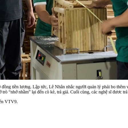
đồng tiền lương. Lập tức, Lê Nhân nhắc người quản lý phải bo thêm vì
trò “nhớ nhầm” lại đến cò kè, trả giá. Cuối cùng, các nghệ sĩ đươc tr
trên VTV9.