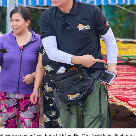
trải bánh ra phơi mà còn bưng bê bằng đầu. Dù có sức khỏe tốt nhưng