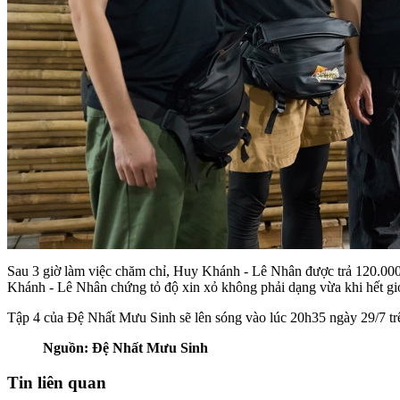
Sau 3 giờ làm việc chăm chỉ, Huy Khánh - Lê Nhân được trả 120.000 
Khánh - Lê Nhân chứng tỏ độ xin xỏ không phải dạng vừa khi hết giở 
Tập 4 của Đệ Nhất Mưu Sinh sẽ lên sóng vào lúc 20h35 ngày 29/7 
Nguồn: Đệ Nhất Mưu Sinh
Tin liên quan