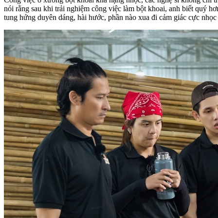
nói rằng sau khi trải nghiệm công việc làm bột khoai, anh biết quý
tung hứng duyên dáng, hài hước, phần nào xua đi cảm giác cực nhọc