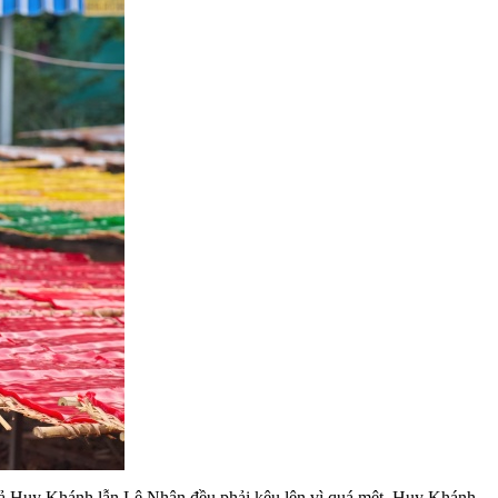
 cả Huy Khánh lẫn Lê Nhân đều phải kêu lên vì quá mệt. Huy Khánh