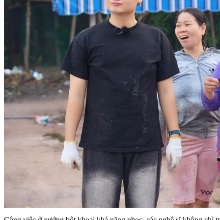
Công việc ở xưởng bột khoai khá nặng nhọc, các nghệ sĩ không chỉ 