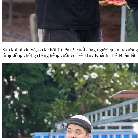
Sau khi bị xin xỏ, cò kè bớt 1 thêm 2, cuối cùng người quản lý xưở
từng đồng chốt lại bằng tiếng cười vui vẻ, Huy Khánh - Lê Nhân tất