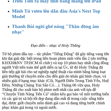
Triều Tiên ra máy tính bảng mang tên iPad
Minh Tú vươn lên dẫn đầu Asia's Next Top
Model
Thanh Bùi ngồi ghế nóng "Thần đồng âm
nhạc"
Đạo diễn – nhạc sĩ Holy Thắng
Từ bộ phim đầu tay – tác phẩm “Tiếng Động” đã gây tiếng vang lớn
khi đạt giải đặc biệt trong liên hoan phim sinh viên lần 2 (do trường
KHXH&NV TP.HCM tổ chức) và top 10 phim hay nhất cộng đồng
người Việt trên toàn thế giới diễn ra tại Úc, từ đó Holy Thắng đã
liên tiếp gặt hái cho sự nghiệp nghệ thuật của mình bằng hàng loạt
giải thưởng từ chuyên môn cho đến giải do khán giả bình chọn, và
nhiều giải ở hạng mục khác (Côi, Người Điên Trong Tình Yêu, Huệ
Đêm, Những Chàng Trai Sân Cỏ…). Tháng 06 vừa qua, Holy
Thắng đã cho xuất bản bộ phim mới nhất của anh với tựa đề
“Chuyện Tình Nàng Tiên Cá” nhằm kêu gọi bảo vệ môi trường biển
và các giá trị xã hội tốt đẹp đang dần mất đi trong cuộc sống hiện
đại, được giới chuyên môn đánh giá cao và đang từng bước chinh
phục khán giả trong và ngoài nước.