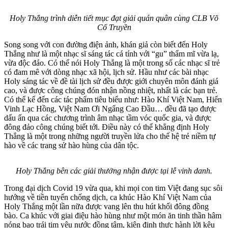
Holy Thắng trình diễn tiết mục đạt giải quán quân cùng CLB Võ
Cổ Truyền
Song song với con đường điện ảnh, khán giả còn biết đến Holy
Thắng như là một nhạc sĩ sáng tác cá tính với “gu” thẩm mĩ vừa lạ,
vừa độc đáo. Có thể nói Holy Thắng là một trong số các nhạc sĩ trẻ
có đam mê với dòng nhạc xã hội, lịch sử. Hầu như các bài nhạc
Holy sáng tác về đề tài lịch sử đều được giới chuyên môn đánh giá
cao, và được công chúng đón nhận nồng nhiệt, nhất là các bạn trẻ.
Có thể kể đến các tác phẩm tiêu biểu như: Hào Khí Việt Nam, Hiển
Vinh Lạc Hồng, Việt Nam Ơi Ngẩng Cao Đầu… đều đã tạo được
dấu ấn qua các chương trình âm nhạc tầm vóc quốc gia, và được
đông đảo công chúng biết tới. Điều này có thể khẳng định Holy
Thắng là một trong những người truyền lửa cho thế hệ trẻ niềm tự
hào về các trang sử hào hùng của dân tộc.
Holy Thắng bên các giải thưởng nhận được tại lễ vinh danh.
Trong đại dịch Covid 19 vừa qua, khi mọi con tim Việt đang sục sôi
hướng về tiền tuyến chống dịch, ca khúc Hào Khí Việt Nam của
Holy Thắng một lần nữa được vang lên thu hút khối đông đồng
bào. Ca khúc với giai điệu hào hùng như một món ăn tinh thần hâm
nóng bao trái tim yêu nước đồng tâm, kiên định thực hành lời kêu