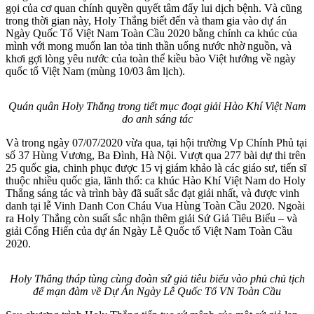
gọi của cơ quan chính quyền quyết tâm đẩy lui dịch bệnh. Và cũng
trong thời gian này, Holy Thắng biết đến và tham gia vào dự án
Ngày Quốc Tổ Việt Nam Toàn Cầu 2020 bằng chính ca khúc của
mình với mong muốn lan tỏa tinh thần uống nước nhờ nguồn, và
khơi gợi lòng yêu nước của toàn thể kiều bào Việt hướng về ngày
quốc tổ Việt Nam (mùng 10/03 âm lịch).
Quán quân Holy Thắng trong tiết mục đoạt giải Hào Khí Việt Nam
do anh sáng tác
Và trong ngày 07/07/2020 vừa qua, tại hội trường Vp Chính Phủ tại
số 37 Hùng Vương, Ba Đình, Hà Nội. Vượt qua 277 bài dự thi trên
25 quốc gia, chinh phục được 15 vị giám khảo là các giáo sư, tiến sĩ
thuộc nhiều quốc gia, lãnh thổ: ca khúc Hào Khí Việt Nam do Holy
Thắng sáng tác và trình bày đã suất sắc đạt giải nhất, và được vinh
danh tại lễ Vinh Danh Con Cháu Vua Hùng Toàn Cầu 2020. Ngoài
ra Holy Thắng còn suất sắc nhận thêm giải Sứ Giả Tiêu Biểu – và
giải Cống Hiến của dự án Ngày Lễ Quốc tổ Việt Nam Toàn Cầu
2020.
Holy Thắng tháp tùng cùng đoàn sứ giả tiêu biểu vào phủ chủ tịch
để mạn đàm về Dự Án Ngày Lễ Quốc Tổ VN Toàn Cầu