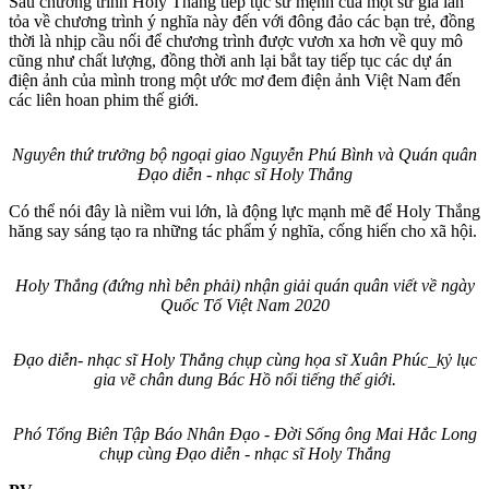
Sau chương trình Holy Thắng tiếp tục sứ mệnh của một sứ giả lan
tỏa về chương trình ý nghĩa này đến với đông đảo các bạn trẻ, đồng
thời là nhịp cầu nối để chương trình được vươn xa hơn về quy mô
cũng như chất lượng, đồng thời anh lại bắt tay tiếp tục các dự án
điện ảnh của mình trong một ước mơ đem điện ảnh Việt Nam đến
các liên hoan phim thế giới.
Nguyên thứ trưởng bộ ngoại giao Nguyễn Phú Bình và Quán quân
Đạo diễn - nhạc sĩ Holy Thắng
Có thể nói đây là niềm vui lớn, là động lực mạnh mẽ để Holy Thắng
hăng say sáng tạo ra những tác phẩm ý nghĩa, cống hiến cho xã hội.
Holy Thắng (đứng nhì bên phải) nhận giải quán quân viết về ngày
Quốc Tổ Việt Nam 2020
Đạo diễn- nhạc sĩ Holy Thắng chụp cùng họa sĩ Xuân Phúc_kỷ lục
gia vẽ chân dung Bác Hồ nổi tiếng thế giới.
Phó Tổng Biên Tập Báo Nhân Đạo - Đời Sống ông Mai Hắc Long
chụp cùng Đạo diễn - nhạc sĩ Holy Thắng