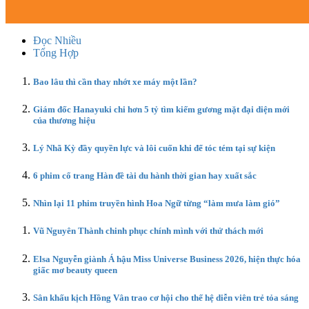
Đọc Nhiều
Tổng Hợp
Bao lâu thì cần thay nhớt xe máy một lần?
Giám đốc Hanayuki chi hơn 5 tỷ tìm kiếm gương mặt đại diện mới
của thương hiệu
Lý Nhã Kỳ đầy quyền lực và lôi cuốn khi để tóc tém tại sự kiện
6 phim cổ trang Hàn đề tài du hành thời gian hay xuất sắc
Nhìn lại 11 phim truyền hình Hoa Ngữ từng “làm mưa làm gió”
Vũ Nguyên Thành chinh phục chính mình với thử thách mới
Elsa Nguyễn giành Á hậu Miss Universe Business 2026, hiện thực hóa
giấc mơ beauty queen
Sân khấu kịch Hồng Vân trao cơ hội cho thế hệ diễn viên trẻ tỏa sáng