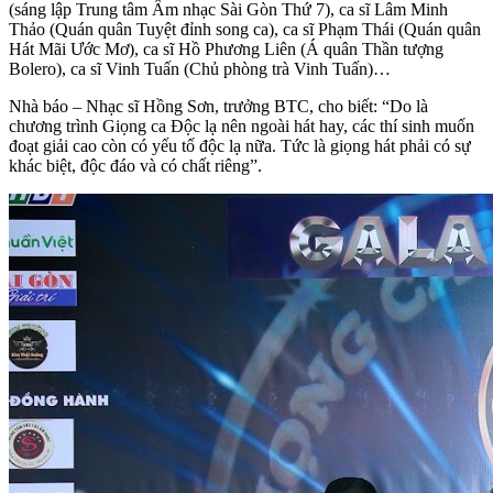
(sáng lập Trung tâm Âm nhạc Sài Gòn Thứ 7), ca sĩ Lâm Minh
Thảo (Quán quân Tuyệt đỉnh song ca), ca sĩ Phạm Thái (Quán quân
Hát Mãi Ước Mơ), ca sĩ Hồ Phương Liên (Á quân Thần tượng
Bolero), ca sĩ Vinh Tuấn (Chủ phòng trà Vinh Tuấn)…
Nhà báo – Nhạc sĩ Hồng Sơn, trưởng BTC, cho biết: “Do là
chương trình Giọng ca Độc lạ nên ngoài hát hay, các thí sinh muốn
đoạt giải cao còn có yếu tố độc lạ nữa. Tức là giọng hát phải có sự
khác biệt, độc đáo và có chất riêng”.