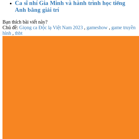
Ca sĩ nhí Gia Minh và hành trình học tiếng
Anh bằng giải trí
Bạn thích bài viết này?
Chủ đề:
Giọng ca Độc lạ Việt Nam 2023
,
gameshow
,
game truyền
hình
,
thbt