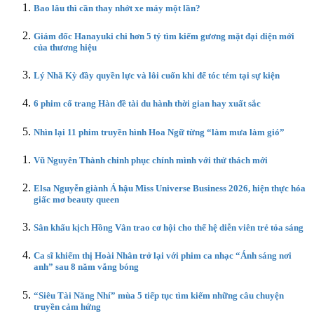
Bao lâu thì cần thay nhớt xe máy một lần?
Giám đốc Hanayuki chi hơn 5 tỷ tìm kiếm gương mặt đại diện mới
của thương hiệu
Lý Nhã Kỳ đầy quyền lực và lôi cuốn khi để tóc tém tại sự kiện
6 phim cổ trang Hàn đề tài du hành thời gian hay xuất sắc
Nhìn lại 11 phim truyền hình Hoa Ngữ từng “làm mưa làm gió”
Vũ Nguyên Thành chinh phục chính mình với thử thách mới
Elsa Nguyễn giành Á hậu Miss Universe Business 2026, hiện thực hóa
giấc mơ beauty queen
Sân khấu kịch Hồng Vân trao cơ hội cho thế hệ diễn viên trẻ tỏa sáng
Ca sĩ khiếm thị Hoài Nhân trở lại với phim ca nhạc “Ánh sáng nơi
anh” sau 8 năm vắng bóng
“Siêu Tài Năng Nhí” mùa 5 tiếp tục tìm kiếm những câu chuyện
truyền cảm hứng