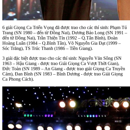
6 giải Giọng Ca Triển Vọng đã được trao cho các thí sinh: Phạm Tú
Trang (SN 1980 – đến từ Đồng Nai), Dương Bảo Long (SN 1991 –
đến từ Đồng Nai), Trần Thiện Tín (1992 – Q.Tân Bình), Đoàn
Hoàng Luân (1984 – Q.Bình Tân), Võ Nguyễn Gia Đạt (1999 –
Sóc Trăng), TS Trúc Thanh (1986 – Tiền Giang).
3 giải đặc biệt được trao cho các thí sinh: Nguyễn Văn Sông (SN
1963 – Hậu Giang - được trao Giải Giọng Ca Vượt Thời Gian),
Đức Toàn (SN 1989 – An Giang - được trao giải Giọng Ca Truyền
Cảm), Đan Bình (SN 1983 – Bình Dương - được trao Giải Giọng
Ca Phong Cách).