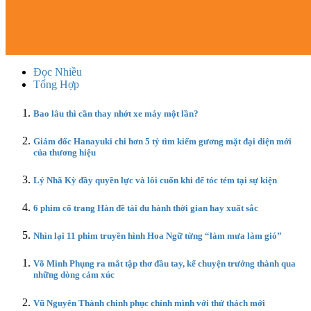
Đọc Nhiều
Tổng Hợp
Bao lâu thì cần thay nhớt xe máy một lần?
Giám đốc Hanayuki chi hơn 5 tỷ tìm kiếm gương mặt đại diện mới
của thương hiệu
Lý Nhã Kỳ đầy quyền lực và lôi cuốn khi để tóc tém tại sự kiện
6 phim cổ trang Hàn đề tài du hành thời gian hay xuất sắc
Nhìn lại 11 phim truyền hình Hoa Ngữ từng “làm mưa làm gió”
Võ Minh Phụng ra mắt tập thơ đầu tay, kể chuyện trưởng thành qua
những dòng cảm xúc
Vũ Nguyên Thành chinh phục chính mình với thử thách mới