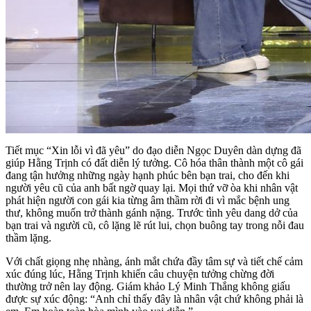
Tiết mục “Xin lỗi vì đã yêu” do đạo diễn Ngọc Duyên dàn dựng đã
giúp Hằng Trịnh có đất diễn lý tưởng. Cô hóa thân thành một cô gái
đang tận hưởng những ngày hạnh phúc bên bạn trai, cho đến khi
người yêu cũ của anh bất ngờ quay lại. Mọi thứ vỡ òa khi nhân vật
phát hiện người con gái kia từng âm thầm rời đi vì mắc bệnh ung
thư, không muốn trở thành gánh nặng. Trước tình yêu dang dở của
bạn trai và người cũ, cô lặng lẽ rút lui, chọn buông tay trong nỗi đau
thầm lặng.
Với chất giọng nhẹ nhàng, ánh mắt chứa đầy tâm sự và tiết chế cảm
xúc đúng lúc, Hằng Trịnh khiến câu chuyện tưởng chừng đời
thường trở nên lay động. Giám khảo Lý Minh Thắng không giấu
được sự xúc động: “Anh chỉ thấy đây là nhân vật chứ không phải là