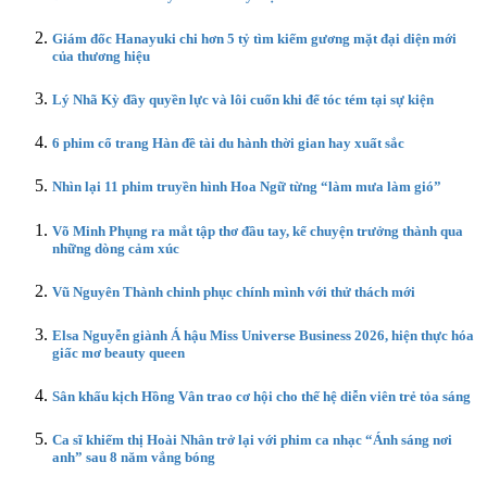
Giám đốc Hanayuki chi hơn 5 tỷ tìm kiếm gương mặt đại diện mới
của thương hiệu
Lý Nhã Kỳ đầy quyền lực và lôi cuốn khi để tóc tém tại sự kiện
6 phim cổ trang Hàn đề tài du hành thời gian hay xuất sắc
Nhìn lại 11 phim truyền hình Hoa Ngữ từng “làm mưa làm gió”
Võ Minh Phụng ra mắt tập thơ đầu tay, kể chuyện trưởng thành qua
những dòng cảm xúc
Vũ Nguyên Thành chinh phục chính mình với thử thách mới
Elsa Nguyễn giành Á hậu Miss Universe Business 2026, hiện thực hóa
giấc mơ beauty queen
Sân khấu kịch Hồng Vân trao cơ hội cho thế hệ diễn viên trẻ tỏa sáng
Ca sĩ khiếm thị Hoài Nhân trở lại với phim ca nhạc “Ánh sáng nơi
anh” sau 8 năm vắng bóng