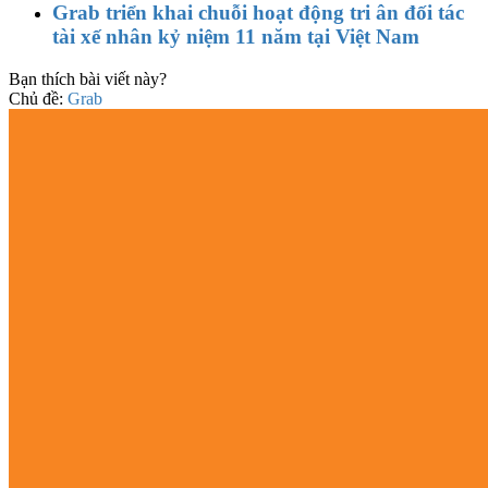
Grab triển khai chuỗi hoạt động tri ân đối tác
tài xế nhân kỷ niệm 11 năm tại Việt Nam
Bạn thích bài viết này?
Chủ đề:
Grab