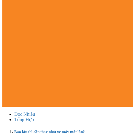
Đọc Nhiều
Tổng Hợp
Bao lâu thì cần thay nhớt xe máy một lần?