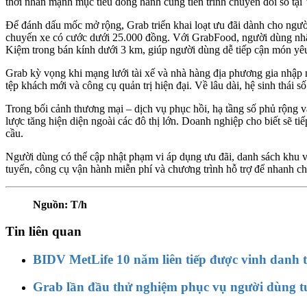
thời nhấn mạnh mục tiêu đồng hành cùng tiến trình chuyển đổi số tại
Để đánh dấu mốc mở rộng, Grab triển khai loạt ưu đãi dành cho ngườ
chuyến xe có cước dưới 25.000 đồng. Với GrabFood, người dùng nhậ
Kiệm trong bán kính dưới 3 km, giúp người dùng dễ tiếp cận món yêu 
Grab kỳ vọng khi mạng lưới tài xế và nhà hàng địa phương gia nhập n
tệp khách mới và công cụ quản trị hiện đại. Về lâu dài, hệ sinh thái
Trong bối cảnh thương mại – dịch vụ phục hồi, hạ tầng số phủ rộng v
lược tăng hiện diện ngoài các đô thị lớn. Doanh nghiệp cho biết sẽ t
cầu.
Người dùng có thể cập nhật phạm vi áp dụng ưu đãi, danh sách khu v
tuyến, công cụ vận hành miễn phí và chương trình hỗ trợ để nhanh c
Nguồn: T/h
Tin liên quan
BIDV MetLife 10 năm liên tiếp được vinh dan
Grab lần đầu thử nghiệm phục vụ người dùng tu