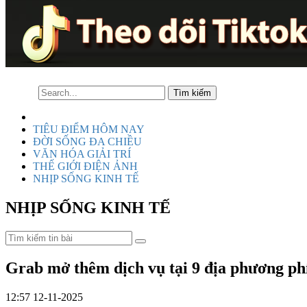
TIÊU ĐIỂM HÔM NAY
ĐỜI SỐNG ĐA CHIỀU
VĂN HÓA GIẢI TRÍ
THẾ GIỚI ĐIỆN ẢNH
NHỊP SỐNG KINH TẾ
NHỊP SỐNG KINH TẾ
Grab mở thêm dịch vụ tại 9 địa phương phí
12:57 12-11-2025