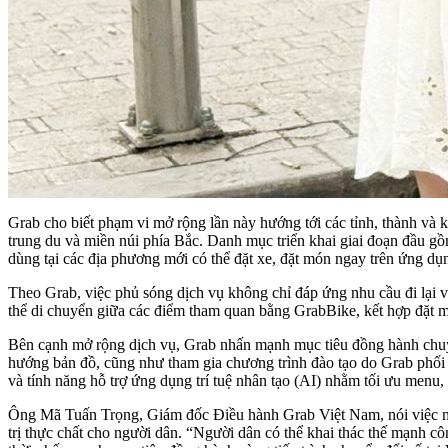
Grab cho biết phạm vi mở rộng lần này hướng tới các tỉnh, thành và k
trung du và miền núi phía Bắc. Danh mục triển khai giai đoạn đầu g
dùng tại các địa phương mới có thể đặt xe, đặt món ngay trên ứng dụng
Theo Grab, việc phủ sóng dịch vụ không chỉ đáp ứng nhu cầu đi lại v
thể di chuyển giữa các điểm tham quan bằng GrabBike, kết hợp đặt mó
Bên cạnh mở rộng dịch vụ, Grab nhấn mạnh mục tiêu đồng hành chuyển
hướng bản đồ, cũng như tham gia chương trình đào tạo do Grab phối h
và tính năng hỗ trợ ứng dụng trí tuệ nhân tạo (AI) nhằm tối ưu menu
Ông Mã Tuấn Trọng, Giám đốc Điều hành Grab Việt Nam, nói việc mở 
trị thực chất cho người dân. “Người dân có thể khai thác thế mạnh cô