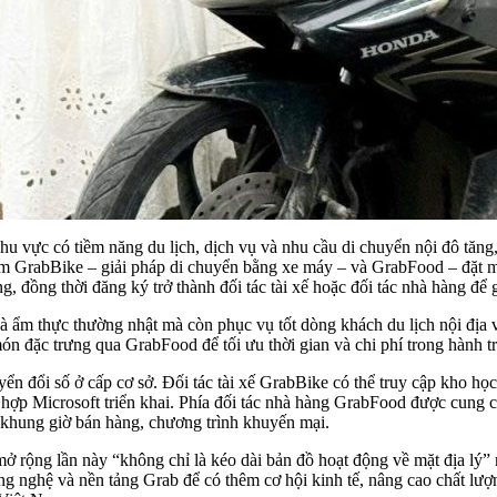
hu vực có tiềm năng du lịch, dịch vụ và nhu cầu di chuyển nội đô tăng,
ồm GrabBike – giải pháp di chuyển bằng xe máy – và GrabFood – đặt m
, đồng thời đăng ký trở thành đối tác tài xế hoặc đối tác nhà hàng để g
à ẩm thực thường nhật mà còn phục vụ tốt dòng khách du lịch nội địa v
n đặc trưng qua GrabFood để tối ưu thời gian và chi phí trong hành tr
 đổi số ở cấp cơ sở. Đối tác tài xế GrabBike có thể truy cập kho học
ợp Microsoft triển khai. Phía đối tác nhà hàng GrabFood được cung cấp
, khung giờ bán hàng, chương trình khuyến mại.
rộng lần này “không chỉ là kéo dài bản đồ hoạt động về mặt địa lý” 
ng nghệ và nền tảng Grab để có thêm cơ hội kinh tế, nâng cao chất lượn