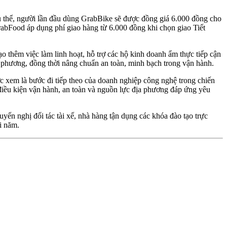
ụ thể, người lần đầu dùng GrabBike sẽ được đồng giá 6.000 đồng cho
bFood áp dụng phí giao hàng từ 6.000 đồng khi chọn giao Tiết
o thêm việc làm linh hoạt, hỗ trợ các hộ kinh doanh ẩm thực tiếp cận
ịa phương, đồng thời nâng chuẩn an toàn, minh bạch trong vận hành.
c xem là bước đi tiếp theo của doanh nghiệp công nghệ trong chiến
i điều kiện vận hành, an toàn và nguồn lực địa phương đáp ứng yêu
ến nghị đối tác tài xế, nhà hàng tận dụng các khóa đào tạo trực
i năm.