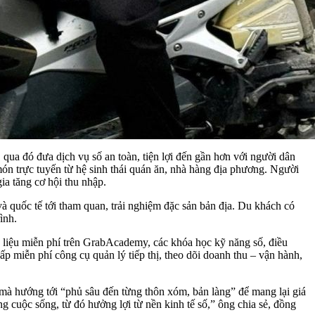
 qua đó đưa dịch vụ số an toàn, tiện lợi đến gần hơn với người dân
ón trực tuyến từ hệ sinh thái quán ăn, nhà hàng địa phương. Người
ia tăng cơ hội thu nhập.
à quốc tế tới tham quan, trải nghiệm đặc sản bản địa. Du khách có
ình.
 liệu miễn phí trên GrabAcademy, các khóa học kỹ năng số, điều
 miễn phí công cụ quản lý tiếp thị, theo dõi doanh thu – vận hành,
mà hướng tới “phủ sâu đến từng thôn xóm, bản làng” để mang lại giá
g cuộc sống, từ đó hưởng lợi từ nền kinh tế số,” ông chia sẻ, đồng