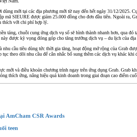
 Việt Nam.
i dùng mới tại các địa phương mới từ nay đến hết ngày 31/12/2025. C
p mã SIEURE được giảm 25.000 đồng cho đơn đầu tiên. Ngoài ra, Gra
thích với chi phí hợp lý.
ền tảng, chuỗi cung ứng dịch vụ số sẽ hình thành nhanh hơn, qua đó tạ
 số này được kỳ vọng đóng góp cho tăng trưởng dịch vụ – du lịch của đ
à nhu cầu tiêu dùng tức thời gia tăng, hoạt động mở rộng của Grab đượ
iếp tục theo dõi nhu cầu để cân nhắc bổ sung thêm các dịch vụ khác kh
ực mới và điều khoản chương trình ngay trên ứng dụng Grab. Grab khuy
hóng thích ứng, nâng hiệu quả kinh doanh trong giai đoạn cao điểm cuố
h tại AmCham CSR Awards
ổi teen