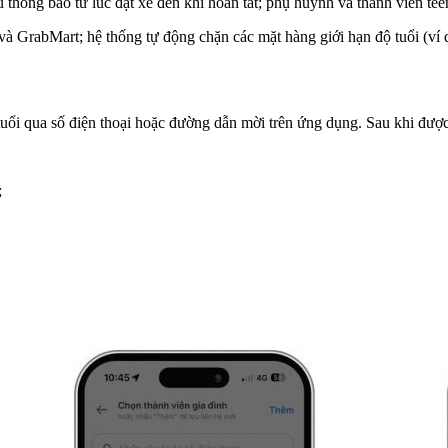
hông báo từ lúc đặt xe đến khi hoàn tất; phụ huynh và thành viên teen
 GrabMart; hệ thống tự động chặn các mặt hàng giới hạn độ tuổi (ví 
ổi qua số điện thoại hoặc đường dẫn mời trên ứng dụng. Sau khi được
;