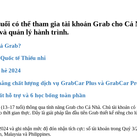
uổi có thể tham gia tài khoản Grab cho Cả N
và quản lý hành trình.
cả Grab?
 Quốc tế Thiếu nhi
 hè 2024
 nâng chất lượng dịch vụ GrabCar Plus và GrabCar P
ất hỗ trợ và 6 học bổng toàn phần
13–17 tuổi) thông qua tính năng Grab cho Cả Nhà. Chủ tài khoản có t
 thời gian thực. Đây là giải pháp lần đầu tiên Grab thiết kế riêng cho lứ
024 và ghi nhận mức độ đón nhận tích cực: số tài khoản trong Quý 3/2
 Malaysia và Philippines.