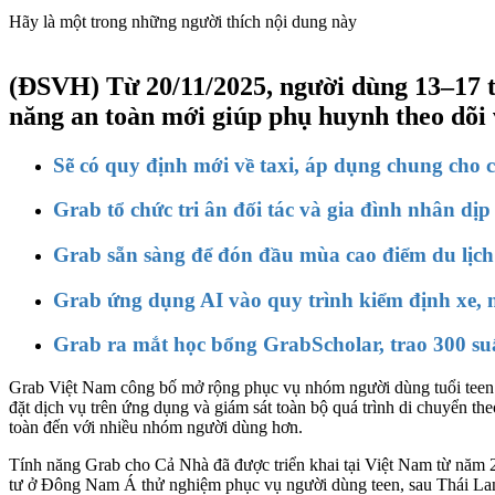
Hãy là một trong những người thích nội dung này
(ĐSVH)
Từ 20/11/2025, người dùng 13–17 t
năng an toàn mới giúp phụ huynh theo dõi 
Sẽ có quy định mới về taxi, áp dụng chung cho 
Grab tổ chức tri ân đối tác và gia đình nhân dịp
Grab sẵn sàng để đón đầu mùa cao điểm du lịch
Grab ứng dụng AI vào quy trình kiểm định xe,
Grab ra mắt học bổng GrabScholar, trao 300 su
Grab Việt Nam công bố mở rộng phục vụ nhóm người dùng tuổi teen (
đặt dịch vụ trên ứng dụng và giám sát toàn bộ quá trình di chuyển theo
toàn đến với nhiều nhóm người dùng hơn.
Tính năng Grab cho Cả Nhà đã được triển khai tại Việt Nam từ năm 2
tư ở Đông Nam Á thử nghiệm phục vụ người dùng teen, sau Thái Lan,