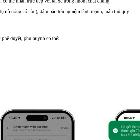
 có thể nhắn trực tiếp với tài xế trong nhóm chat chung.
dụ đồ uống có cồn), đảm bảo trải nghiệm lành mạnh, tuân thủ quy
 phê duyệt, phụ huynh có thể: