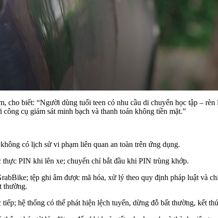
o biết: “Người dùng tuổi teen có nhu cầu di chuyển học tập – rèn lu
i công cụ giám sát minh bạch và thanh toán không tiền mặt.”
, không có lịch sử vi phạm liên quan an toàn trên ứng dụng.
 thực PIN khi lên xe; chuyến chỉ bắt đầu khi PIN trùng khớp.
rabBike; tệp ghi âm được mã hóa, xử lý theo quy định pháp luật và chí
t thường.
 tiếp; hệ thống có thể phát hiện lệch tuyến, dừng đỗ bất thường, kết th