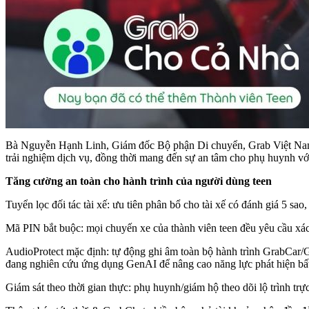
Bà Nguyễn Hạnh Linh, Giám đốc Bộ phận Di chuyển, Grab Việt Nam, ch
trải nghiệm dịch vụ, đồng thời mang đến sự an tâm cho phụ huynh vớ
Tăng cường an toàn cho hành trình của người dùng teen
Tuyển lọc đối tác tài xế: ưu tiên phân bổ cho tài xế có đánh giá 5 sao
Mã PIN bắt buộc: mọi chuyến xe của thành viên teen đều yêu cầu xác
AudioProtect mặc định: tự động ghi âm toàn bộ hành trình GrabCar/G
đang nghiên cứu ứng dụng GenAI để nâng cao năng lực phát hiện bấ
Giám sát theo thời gian thực: phụ huynh/giám hộ theo dõi lộ trình trực