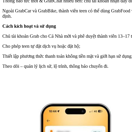
Thông báo tức thời & GrabChat nhiều bên: chủ tài khoản nhận đầy đủ t
Ngoài GrabCar và GrabBike, thành viên teen có thể dùng GrabFood và
định.
Cách kích hoạt và sử dụng
Chủ tài khoản Grab cho Cả Nhà mời và phê duyệt thành viên 13–17 tu
Cho phép teen tự đặt dịch vụ hoặc đặt hộ;
Thiết lập phương thức thanh toán không tiền mặt và giới hạn sử dụng
Theo dõi – quản lý lịch sử, lộ trình, thông báo chuyến đi.