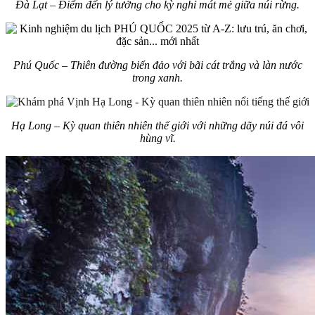
Đà Lạt – Điểm đến lý tưởng cho kỳ nghỉ mát mẻ giữa núi rừng.
Phú Quốc – Thiên đường biển đảo với bãi cát trắng và làn nước
trong xanh.
Hạ Long – Kỳ quan thiên nhiên thế giới với những dãy núi đá vôi
hùng vĩ.