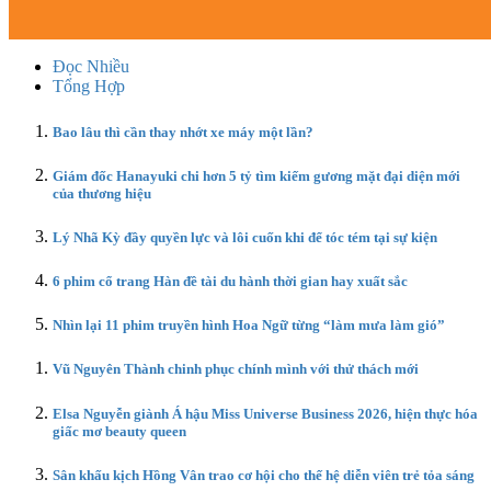
Đọc Nhiều
Tổng Hợp
Bao lâu thì cần thay nhớt xe máy một lần?
Giám đốc Hanayuki chi hơn 5 tỷ tìm kiếm gương mặt đại diện mới
của thương hiệu
Lý Nhã Kỳ đầy quyền lực và lôi cuốn khi để tóc tém tại sự kiện
6 phim cổ trang Hàn đề tài du hành thời gian hay xuất sắc
Nhìn lại 11 phim truyền hình Hoa Ngữ từng “làm mưa làm gió”
Vũ Nguyên Thành chinh phục chính mình với thử thách mới
Elsa Nguyễn giành Á hậu Miss Universe Business 2026, hiện thực hóa
giấc mơ beauty queen
Sân khấu kịch Hồng Vân trao cơ hội cho thế hệ diễn viên trẻ tỏa sáng