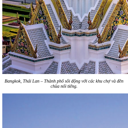
Bangkok, Thái Lan – Thành phố sôi động với các khu chợ và đền
chùa nổi tiếng.