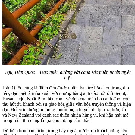
Jeju, Hàn Quốc – Đảo thiên đường với cảnh sắc thiên nhiên tuyệt
mỹ.
Hàn Quốc cũng là điểm đến được nhiều bạn trẻ lựa chọn trong dịp
này, đặc biệt là mùa xuân với những hàng anh đào nở rộ ở Seoul,
Busan, Jeju. Nhật Bản, bên cạnh vẻ đẹp của mùa hoa anh đào, còn
thu hút du khách bởi sự giao hòa giữa văn hóa truyền thống và hiện
đại. Đối với những ai mong muốn một chuyến du lịch xa hơn, Úc
và New Zealand với cảnh sắc thiên nhiên hùng vĩ, khí hậu mát mẻ
trong mùa thu cũng là lựa chọn đáng cân nhắc.
Dù lựa chọn hành trình trong hay ngoài nước, du khách cũng nên