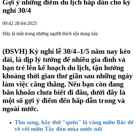
Gợi ý những điểm du lịch hấp dẫn cho kỳ
nghỉ 30/4
09:42 28-04-2025
Hãy là một trong những người thích nội dung này
(ĐSVH)
Kỳ nghỉ lễ 30/4–1/5 năm nay kéo
dài, là dịp lý tưởng để nhiều gia đình và
bạn trẻ lên kế hoạch du lịch, tận hưởng
khoảng thời gian thư giãn sau những ngày
làm việc căng thẳng. Nếu bạn còn đang
băn khoăn chưa biết đi đâu, dưới đây là
một số gợi ý điểm đến hấp dẫn trong và
ngoài nước.
Thu sang, hãy thử "quên" lá vàng miền Bắc để
về với miền Tây đón mùa nước nổi