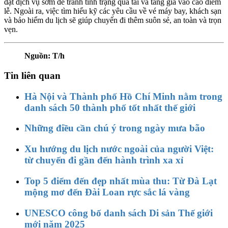
đặt dịch vụ sớm để tránh tình trạng quá tải và tăng giá vào cao điểm
lễ. Ngoài ra, việc tìm hiểu kỹ các yêu cầu về vé máy bay, khách sạn
và bảo hiểm du lịch sẽ giúp chuyến đi thêm suôn sẻ, an toàn và trọn
vẹn.
Nguồn: T/h
Tin liên quan
Hà Nội và Thành phố Hồ Chí Minh nằm trong
danh sách 50 thành phố tốt nhất thế giới
Những điều cần chú ý trong ngày mưa bão
Xu hướng du lịch nước ngoài của người Việt:
từ chuyến đi gần đến hành trình xa xỉ
Top 5 điểm đến đẹp nhất mùa thu: Từ Đà Lạt
mộng mơ đến Đài Loan rực sắc lá vàng
UNESCO công bố danh sách Di sản Thế giới
mới năm 2025