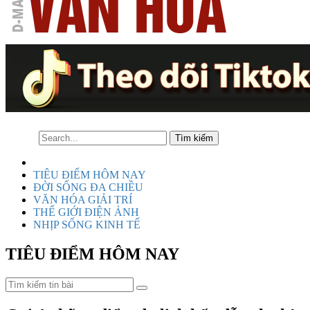
TIÊU ĐIỂM HÔM NAY
ĐỜI SỐNG ĐA CHIỀU
VĂN HÓA GIẢI TRÍ
THẾ GIỚI ĐIỆN ẢNH
NHỊP SỐNG KINH TẾ
TIÊU ĐIỂM HÔM NAY