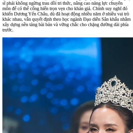
sĩ phải không ngừng trau dồi tri thức, nâng cao năng lực chuyên
môn để có thể cống hiến trọn vẹn cho khán giả. Chính suy nghĩ đó
khiến Dương Yến Châu, dù đã hoạt động nhiều năm ở nhiều vai trò
khác nhau, vẫn quyết định theo học ngành Đạo diễn Sân khấu nhằm
xây dựng nền tảng bài bản và vững chắc cho chặng đường dài phía
trước.