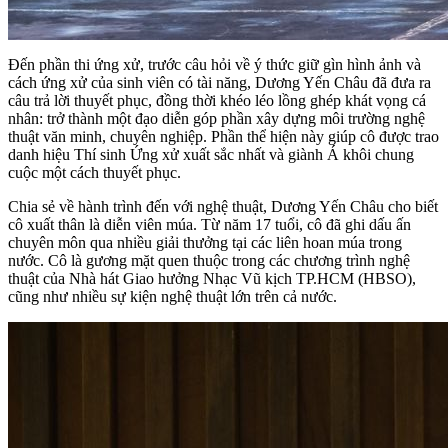
Đến phần thi ứng xử, trước câu hỏi về ý thức giữ gìn hình ảnh và
cách ứng xử của sinh viên có tài năng, Dương Yến Châu đã đưa ra
câu trả lời thuyết phục, đồng thời khéo léo lồng ghép khát vọng cá
nhân: trở thành một đạo diễn góp phần xây dựng môi trường nghệ
thuật văn minh, chuyên nghiệp. Phần thể hiện này giúp cô được trao
danh hiệu Thí sinh Ứng xử xuất sắc nhất và giành Á khôi chung
cuộc một cách thuyết phục.
Chia sẻ về hành trình đến với nghệ thuật, Dương Yến Châu cho biết
cô xuất thân là diễn viên múa. Từ năm 17 tuổi, cô đã ghi dấu ấn
chuyên môn qua nhiều giải thưởng tại các liên hoan múa trong
nước. Cô là gương mặt quen thuộc trong các chương trình nghệ
thuật của Nhà hát Giao hưởng Nhạc Vũ kịch TP.HCM (HBSO),
cũng như nhiều sự kiện nghệ thuật lớn trên cả nước.