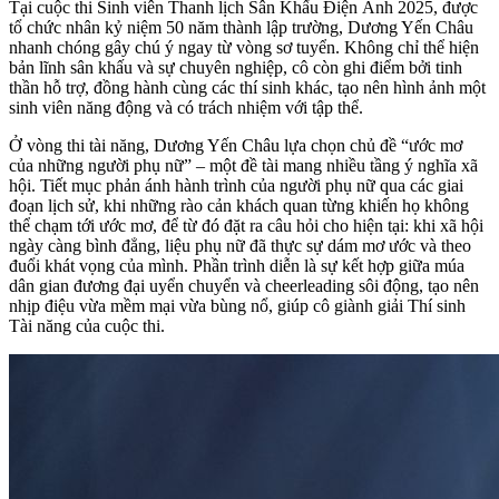
Tại cuộc thi Sinh viên Thanh lịch Sân Khấu Điện Ảnh 2025, được
tổ chức nhân kỷ niệm 50 năm thành lập trường, Dương Yến Châu
nhanh chóng gây chú ý ngay từ vòng sơ tuyển. Không chỉ thể hiện
bản lĩnh sân khấu và sự chuyên nghiệp, cô còn ghi điểm bởi tinh
thần hỗ trợ, đồng hành cùng các thí sinh khác, tạo nên hình ảnh một
sinh viên năng động và có trách nhiệm với tập thể.
Ở vòng thi tài năng, Dương Yến Châu lựa chọn chủ đề “ước mơ
của những người phụ nữ” – một đề tài mang nhiều tầng ý nghĩa xã
hội. Tiết mục phản ánh hành trình của người phụ nữ qua các giai
đoạn lịch sử, khi những rào cản khách quan từng khiến họ không
thể chạm tới ước mơ, để từ đó đặt ra câu hỏi cho hiện tại: khi xã hội
ngày càng bình đẳng, liệu phụ nữ đã thực sự dám mơ ước và theo
đuổi khát vọng của mình. Phần trình diễn là sự kết hợp giữa múa
dân gian đương đại uyển chuyển và cheerleading sôi động, tạo nên
nhịp điệu vừa mềm mại vừa bùng nổ, giúp cô giành giải Thí sinh
Tài năng của cuộc thi.