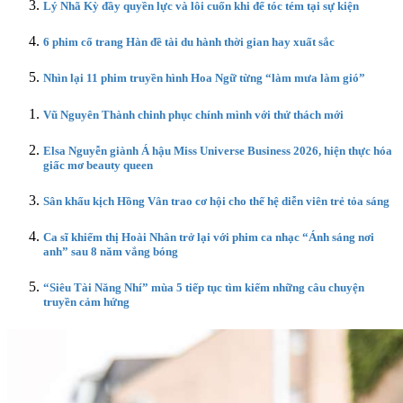
Lý Nhã Kỳ đầy quyền lực và lôi cuốn khi để tóc tém tại sự kiện
6 phim cổ trang Hàn đề tài du hành thời gian hay xuất sắc
Nhìn lại 11 phim truyền hình Hoa Ngữ từng “làm mưa làm gió”
Vũ Nguyên Thành chinh phục chính mình với thử thách mới
Elsa Nguyễn giành Á hậu Miss Universe Business 2026, hiện thực hóa
giấc mơ beauty queen
Sân khấu kịch Hồng Vân trao cơ hội cho thế hệ diễn viên trẻ tỏa sáng
Ca sĩ khiếm thị Hoài Nhân trở lại với phim ca nhạc “Ánh sáng nơi
anh” sau 8 năm vắng bóng
“Siêu Tài Năng Nhí” mùa 5 tiếp tục tìm kiếm những câu chuyện
truyền cảm hứng