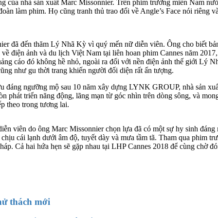
ng của nhà sản xuất Marc Missonnier. Trên phim trường miền Nam nướ
đoàn làm phim. Họ cũng tranh thủ trao đổi về Angle’s Face nói riêng 
nier đã đến thăm Lý Nhã Kỳ vì quý mến nữ diễn viên. Ông cho biết b
ệu về điện ảnh và du lịch Việt Nam tại liên hoan phim Cannes năm 2017
uảng cáo đó không hề nhỏ, ngoài ra đối với nền điện ảnh thế giới Lý N
ũng như gu thời trang khiến người đối diện rất ấn tượng.
h tựu đáng ngưỡng mộ sau 10 năm xây dựng LYNK GROUP, nhà sản xuất 
òn phát triển năng động, lãng mạn từ góc nhìn trên dòng sông, và mon
p theo trong tương lai.
 diễn viên do ông Marc Missonnier chọn lựa đã có một sự hy sinh đáng 
ứng chịu cái lạnh dưới âm độ, tuyết dày và mưa tầm tã. Tham qua phi
Pháp. Cả hai hứa hẹn sẽ gặp nhau tại LHP Cannes 2018 để cùng chờ đón 
hử thách mới