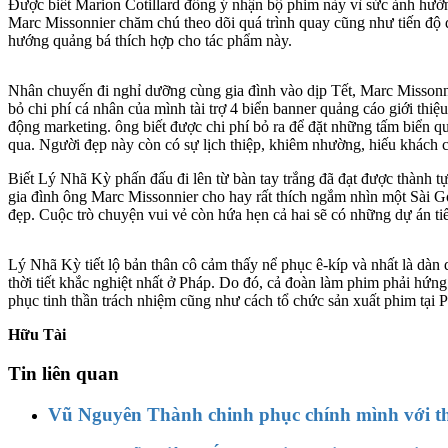
Được biết Marion Cotillard đồng ý nhận bộ phim này vì sức ảnh hưở
Marc Missonnier chăm chú theo dõi quá trình quay cũng như tiến độ 
hướng quảng bá thích hợp cho tác phẩm này.
Nhân chuyến đi nghỉ dưỡng cùng gia đình vào dịp Tết, Marc Misson
bỏ chi phí cá nhân của mình tài trợ 4 biển banner quảng cáo giới thi
động marketing. ông biết được chi phí bỏ ra để đặt những tấm biển q
qua. Người đẹp này còn có sự lịch thiệp, khiêm nhường, hiếu khách c
Biết Lý Nhã Kỳ phấn đấu đi lên từ bàn tay trắng đã đạt được thàn
gia đình ông Marc Missonnier cho hay rất thích ngắm nhìn một Sài G
đẹp. Cuộc trò chuyện vui vẻ còn hứa hẹn cả hai sẽ có những dự án tiế
Lý Nhã Kỳ tiết lộ bản thân cô cảm thấy nể phục ê-kíp và nhất là dàn
thời tiết khắc nghiệt nhất ở Pháp. Do đó, cả đoàn làm phim phải h
phục tinh thần trách nhiệm cũng như cách tổ chức sản xuất phim tại 
Hữu Tài
Tin liên quan
Vũ Nguyên Thành chinh phục chính mình với t