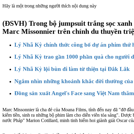
Hãy là một trong những người thích nội dung này
(ĐSVH)
Trong bộ jumpsuit trắng sọc xanh t
Marc Missonnier trên chính du thuyền tri
Lý Nhã Kỳ chính thức công bố dự án phim thứ h
Lý Nhã Kỳ trao gần 1000 phần quà cho người 
Lý Nhã Kỳ lội bùn đi làm từ thiện tại Đắk Lắk
Ngắm nhìn những khoảnh khắc đời thường của
Đồng sản xuất Angel's Face sang Việt Nam thă
Marc Missonnier là cha đẻ của Moana Films, tính đến nay đã "đỡ đầ
kiếm tiền, sinh ra những bộ phim làm cho diễn viên tỏa sáng". Được
nước Pháp" Marion Cotillard, minh tinh hiếm hoi giành giải Oscar củ