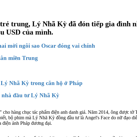
rẻ trung, Lý Nhã Kỳ đã đón tiếp gia đình nh
ệu USD của mình.
ai mời ngôi sao Oscar đóng vai chính
dân miền Trung
 Lý Nhã Kỳ trong căn hộ ở Pháp
m nhà đầu tư Lý Nhã Kỳ
u" cho hàng chục tác phẩm điện anh danh giá. Năm 2014, ông được tờ 
 biết, bộ phim mà Lý Nhã Kỳ đồng đầu tư là Angel's Face do nữ đạo di
a điện ảnh Pháp đương đại.