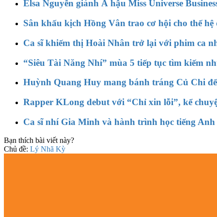
Elsa Nguyễn giành Á hậu Miss Universe Business
Sân khấu kịch Hồng Vân trao cơ hội cho thế hệ d
Ca sĩ khiếm thị Hoài Nhân trở lại với phim ca
“Siêu Tài Năng Nhí” mùa 5 tiếp tục tìm kiếm n
Huỳnh Quang Huy mang bánh tráng Củ Chi đến
Rapper KLong debut với “Chỉ xin lỗi”, kể chuy
Ca sĩ nhí Gia Minh và hành trình học tiếng Anh 
Bạn thích bài viết này?
Chủ đề:
Lý Nhã Kỳ