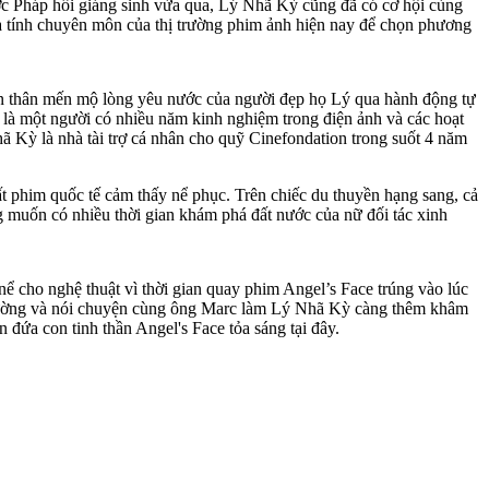
c Pháp hồi giáng sinh vừa qua, Lý Nhã Kỳ cũng đã có cơ hội cùng
và tính chuyên môn của thị trường phim ảnh hiện nay để chọn phương
ản thân mến mộ lòng yêu nước của người đẹp họ Lý qua hành động tự
, là một người có nhiều năm kinh nghiệm trong điện ảnh và các hoạt
hã Kỳ là nhà tài trợ cá nhân cho quỹ Cinefondation trong suốt 4 năm
phim quốc tế cảm thấy nể phục. Trên chiếc du thuyền hạng sang, cả
g muốn có nhiều thời gian khám phá đất nước của nữ đối tác xinh
nể cho nghệ thuật vì thời gian quay phim Angel’s Face trúng vào lúc
m trường và nói chuyện cùng ông Marc làm Lý Nhã Kỳ càng thêm khâm
đứa con tinh thần Angel's Face tỏa sáng tại đây.