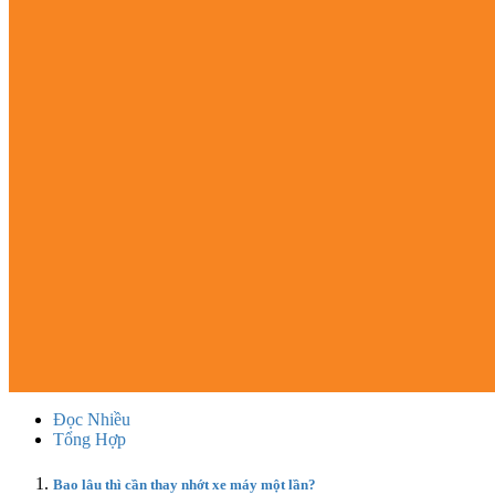
Đọc Nhiều
Tổng Hợp
Bao lâu thì cần thay nhớt xe máy một lần?