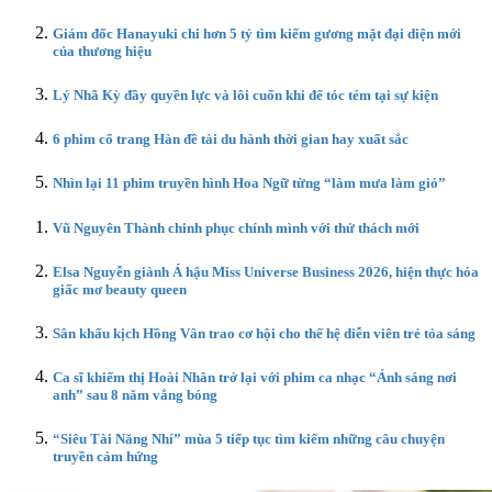
Giám đốc Hanayuki chi hơn 5 tỷ tìm kiếm gương mặt đại diện mới
của thương hiệu
Lý Nhã Kỳ đầy quyền lực và lôi cuốn khi để tóc tém tại sự kiện
6 phim cổ trang Hàn đề tài du hành thời gian hay xuất sắc
Nhìn lại 11 phim truyền hình Hoa Ngữ từng “làm mưa làm gió”
Vũ Nguyên Thành chinh phục chính mình với thử thách mới
Elsa Nguyễn giành Á hậu Miss Universe Business 2026, hiện thực hóa
giấc mơ beauty queen
Sân khấu kịch Hồng Vân trao cơ hội cho thế hệ diễn viên trẻ tỏa sáng
Ca sĩ khiếm thị Hoài Nhân trở lại với phim ca nhạc “Ánh sáng nơi
anh” sau 8 năm vắng bóng
“Siêu Tài Năng Nhí” mùa 5 tiếp tục tìm kiếm những câu chuyện
truyền cảm hứng