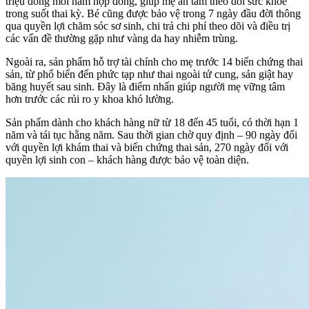
triệu đồng mỗi năm hợp đồng, giúp mẹ an tâm theo dõi sức khỏe
trong suốt thai kỳ. Bé cũng được bảo vệ trong 7 ngày đầu đời thông
qua quyền lợi chăm sóc sơ sinh, chi trả chi phí theo dõi và điều trị
các vấn đề thường gặp như vàng da hay nhiễm trùng.
Ngoài ra, sản phẩm hỗ trợ tài chính cho mẹ trước 14 biến chứng thai
sản, từ phổ biến đến phức tạp như thai ngoài tử cung, sản giật hay
băng huyết sau sinh. Đây là điểm nhấn giúp người mẹ vững tâm
hơn trước các rủi ro y khoa khó lường.
Sản phẩm dành cho khách hàng nữ từ 18 đến 45 tuổi, có thời hạn 1
năm và tái tục hằng năm. Sau thời gian chờ quy định – 90 ngày đối
với quyền lợi khám thai và biến chứng thai sản, 270 ngày đối với
quyền lợi sinh con – khách hàng được bảo vệ toàn diện.