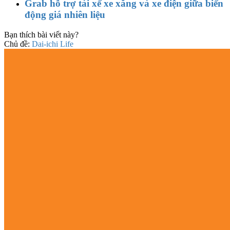
Grab hỗ trợ tài xế xe xăng và xe điện giữa biến
động giá nhiên liệu
Bạn thích bài viết này?
Chủ đề:
Dai-ichi Life