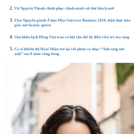
Vũ Nguyên Thành chinh phục chính mình với thử thách mới
Elsa Nguyễn giành Á hậu Miss Universe Business 2026, hiện thực hóa
giấc mơ beauty queen
Sân khấu kịch Hồng Vân trao cơ hội cho thế hệ diễn viên trẻ tỏa sáng
Ca sĩ khiếm thị Hoài Nhân trở lại với phim ca nhạc “Ánh sáng nơi
anh” sau 8 năm vắng bóng