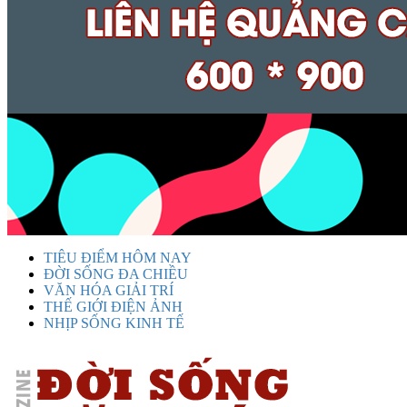
TIÊU ĐIỂM HÔM NAY
ĐỜI SỐNG ĐA CHIỀU
VĂN HÓA GIẢI TRÍ
THẾ GIỚI ĐIỆN ẢNH
NHỊP SỐNG KINH TẾ