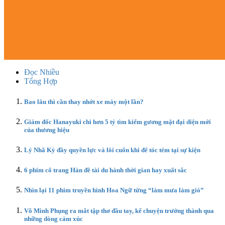
Đọc Nhiều
Tổng Hợp
Bao lâu thì cần thay nhớt xe máy một lần?
Giám đốc Hanayuki chi hơn 5 tỷ tìm kiếm gương mặt đại diện mới
của thương hiệu
Lý Nhã Kỳ đầy quyền lực và lôi cuốn khi để tóc tém tại sự kiện
6 phim cổ trang Hàn đề tài du hành thời gian hay xuất sắc
Nhìn lại 11 phim truyền hình Hoa Ngữ từng “làm mưa làm gió”
Võ Minh Phụng ra mắt tập thơ đầu tay, kể chuyện trưởng thành qua
những dòng cảm xúc