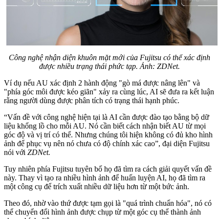
Công nghệ nhận diện khuôn mặt mới của Fujitsu có thể xác định
được nhiều trạng thái phức tạp. Ảnh: ZDNet.
Ví dụ nếu AU xác định 2 hành động "gò má được nâng lên" và
"phía góc môi được kéo giãn" xảy ra cùng lúc, AI sẽ đưa ra kết luận
rằng người dùng được phân tích có trạng thái hạnh phúc.
“Vấn đề với công nghệ hiện tại là AI cần được đào tạo bằng bộ dữ
liệu khổng lồ cho mỗi AU. Nó cần biết cách nhận biết AU từ mọi
góc độ và vị trí có thể. Nhưng chúng tôi hiện không có đủ kho hình
ảnh để phục vụ nên nó chưa có độ chính xác cao”, đại diện Fujitsu
nói với
ZDNet.
Tuy nhiên phía Fujitsu tuyên bố họ đã tìm ra cách giải quyết vấn đề
này. Thay vì tạo ra nhiều hình ảnh để huấn luyện AI, họ đã tìm ra
một công cụ để trích xuất nhiều dữ liệu hơn từ một bức ảnh.
Theo đó, nhờ vào thứ được tạm gọi là "quá trình chuẩn hóa", nó có
thể chuyển đổi hình ảnh được chụp từ một góc cụ thể thành ảnh